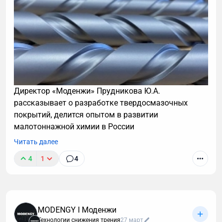
Директор «Моденжи» Прудникова Ю.А.
рассказывает о разработке твердосмазочных
покрытий, делится опытом в развитии
малотоннажной химии в России
Читать далее
4
1
4
MODENGY I Моденжи
Технологии снижения трения
27 март