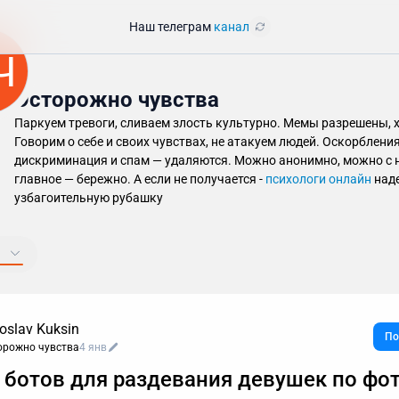
Наш телеграм
канал
Ч
Осторожно чувства
Паркуем тревоги, сливаем злость культурно. Мемы разрешены, х
Говорим о себе и своих чувствах, не атакуем людей. Оскорбления
дискриминация и спам — удаляются. Можно анонимно, можно с 
главное — бережно. А если не получается -
психологи онлайн
над
узбагоительную рубашку
oslav Kuksin
По
орожно чувства
4 янв
 ботов для раздевания девушек по фот