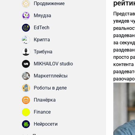
рейти
Продвижение
Представь
Мяудза
увидев чу
EdTech
реальнос
раздеван
Крипта
за секунд
раздеван
Трибуна
просто р
MIKHAILOV studio
контента
раздевато
Маркетплейсы
разочаро
Роботы в деле
Планёрка
Finance
Нейросети