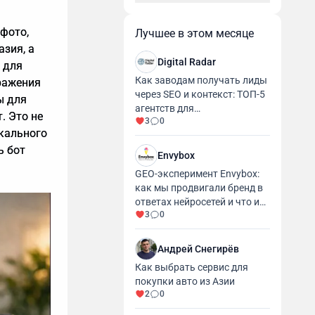
 фото,
Лучшее в этом месяце
азия, а
Digital Radar
 для
Как заводам получать лиды
ражения
через SEO и контекст: ТОП-5
ы для
агентств для
. Это не
3
0
промышленности и
икального
производства
ь бот
Envybox
GEO-эксперимент Envybox:
как мы продвигали бренд в
ответах нейросетей и что из
3
0
этого вышло
Андрей Снегирёв
Как выбрать сервис для
покупки авто из Азии
2
0