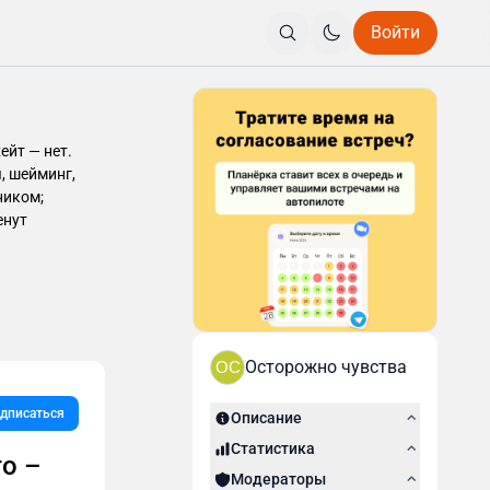
Войти
ейт — нет.
, шейминг,
ником;
енут
Осторожно чувства
OC
дписаться
Описание
Статистика
о –
Модераторы