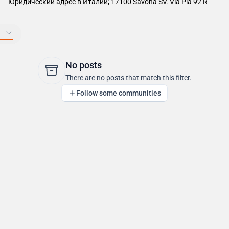
Юридический адрес в Италии; 17100 Savona SV. Via Pia 92 R
No posts
There are no posts that match this filter.
Follow some communities