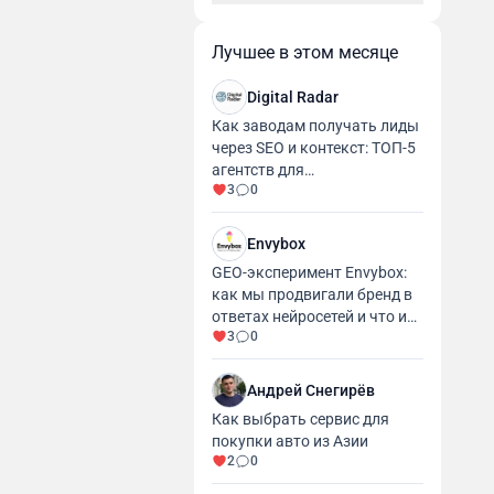
Лучшее в этом месяце
Digital Radar
Как заводам получать лиды
через SEO и контекст: ТОП-5
агентств для
3
0
промышленности и
производства
Envybox
GEO-эксперимент Envybox:
как мы продвигали бренд в
ответах нейросетей и что из
3
0
этого вышло
Андрей Снегирёв
Как выбрать сервис для
покупки авто из Азии
2
0