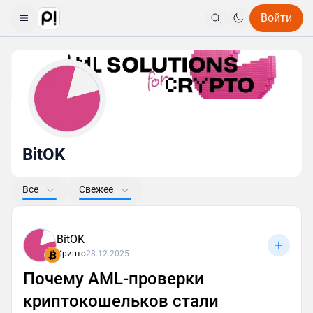
Войти
BitOK
Все
Свежее
BitOK
Крипто
28.12.2025
Почему AML-проверки
криптокошельков стали