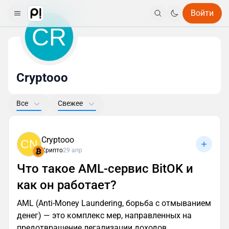
Войти
CR
Cryptooo
Все
Свежее
Cryptooo
CN
Крипто
29 апр
Что такое AML-сервис BitOK и
как он работает?
AML (Anti-Money Laundering, борьба с отмыванием
денег) — это комплекс мер, направленных на
предотвращение легализации доходов,