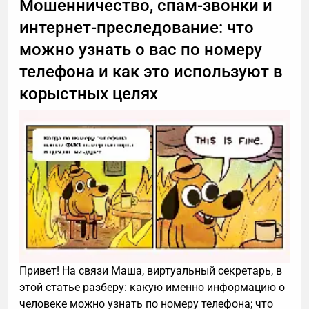
Мошенничество, спам-звонки и
становится понятно, тем меньше шансов однажды
интернет-преследование: что
утром обнаружить под каждой публикацией
можно узнать о вас по номеру
казино, SEO-ссылки и странные рассуждения о
крипте.
телефона и как это используют в
Почему простые фильтры перестают работать
корыстных целях
Классический набор: стоп-слова, ограничение по
количеству ссылок, бан IP. Всё это работает ровно
до тех пор, пока спамеры не начинают тратить на
вас больше трёх минут.
На практике быстро выясняется несколько
неприятных фактов:
списки стоп-слов устаревают быстрее, чем
успевают обновляться
IP-адреса давно не являются
идентификатором пользователя
Привет! На связи Маша, виртуальный секретарь, в
этой статье разберу: какую именно информацию о
ссылки можно маскировать, разбивать,
человеке можно узнать по номеру телефона; что
кодировать