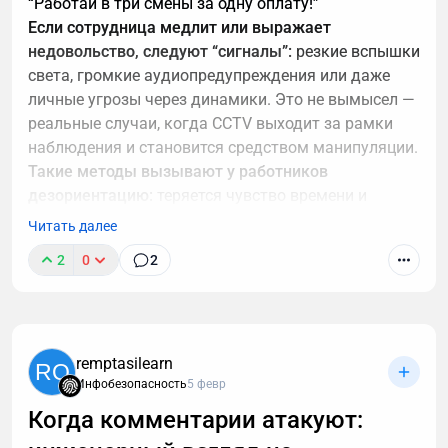
“Работай в три смены за одну оплату!”
Если сотрудница медлит или выражает
недовольство, следуют “сигналы”:
резкие вспышки
света, громкие аудиопредупреждения или даже
личные угрозы через динамики. Это не вымысел —
реальные случаи, когда CCTV выходит за рамки
наблюдения и становится средством манипуляции.
Такие методы вызывают у работников
дезориентацию:
теряется чувство времени и
пространства. Девушка, вынужденная вкалывать
Читать далее
сверх нормы без доплаты, начинает путаться в
2
0
2
сменах, забывать маршруты по залу, чувствовать
себя в ловушке. Это прямое нарушение Трудового
кодекса РФ (статьи 91–100 о нормах рабочего
времени), а также норм психического здоровья.
Нарушения норм и последствий
remptasilearn
RQ
Инфобезопасность
5 февр
• Моральные и этические: Контроль поведения
через страх — это современное рабство,
Когда комментарии атакуют:
противоречащее принципам достоинства человека.