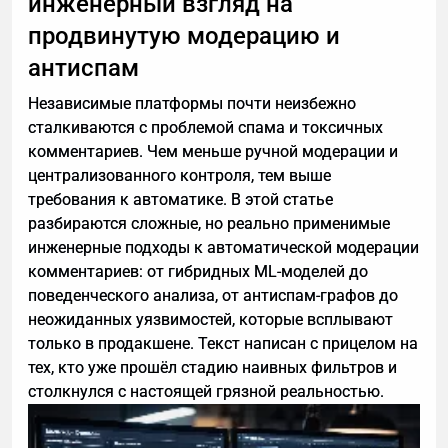
инженерный взгляд на
• Религиозные: В православии, исламе или
продвинутую модерацию и
буддизме эксплуатация ближнего осуждается как
грех. “Не угнетаи ближнего твоего” (Исх. 22:21) —
антиспам
универсальный запрет.
Независимые платформы почти неизбежно
• Юридические: Превышение полномочий (ст. 286
сталкиваются с проблемой спама и токсичных
УК РФ), нарушение приватности (ФЗ-152 “О
комментариев. Чем меньше ручной модерации и
персональных данных”) и mobbing
централизованного контроля, тем выше
(психологический террор на работе).
требования к автоматике. В этой статье
Жертвы молчат из страха увольнения, но это
разбираются сложные, но реально применимые
разрушает команды и бизнес в долгосрочной
инженерные подходы к автоматической модерации
перспективе.
комментариев: от гибридных ML-моделей до
Руководители рискуют штрафами до 200 000 руб. и
поведенческого анализа, от антиспам-графов до
уголовкой.
неожиданных уязвимостей, которые всплывают
Что делать работникам и как менять систему
только в продакшене. Текст написан с прицелом на
• Фиксируйте инциденты: видео с телефона, записи
тех, кто уже прошёл стадию наивных фильтров и
аудио.
столкнулся с настоящей грязной реальностью.
• Жалуйтесь в трудовую инспекцию (rostrud.gov.ru)
или прокуратуру.
• Организуйте профсоюз или анонимные чаты для