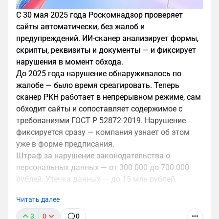
С 30 мая 2025 года Роскомнадзор проверяет
сайты автоматически, без жалоб и
предупреждений. ИИ-сканер анализирует формы,
скрипты, реквизиты и документы — и фиксирует
нарушения в момент обхода.
До 2025 года нарушение обнаруживалось по
жалобе — было время среагировать. Теперь
сканер РКН работает в непрерывном режиме, сам
обходит сайты и сопоставляет содержимое с
требованиями ГОСТ Р 52872-2019. Нарушение
фиксируется сразу — компания узнает об этом
уже в форме предписания.
Штраф за нарушение законодательства о
персональных данных — от 300 000 до 700 000
рублей. Утечка данных — до 15 млн рублей.
Повторное нарушение — 3% годовой выручки.
Читать далее
Отсутствие реквизитов в футере — от 20 000
рублей за каждую позицию. Хостинг данных за
3
0
0