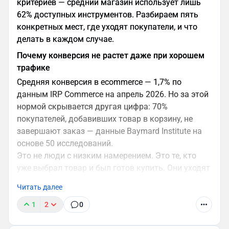
критериев — средний магазин использует лишь
должны работать в основном интерфейсе, а
62% доступных инструментов. Разбираем пять
не как отдельный режим.
конкретных мест, где уходят покупатели, и что
Персональные данные: что проверяет сканер
делать в каждом случае.
Политика конфиденциальности
Почему конверсия не растет даже при хорошем
трафике
Документ содержит шесть разделов: цели и
основания обработки, перечень категорий
Средняя конверсия в ecommerce — 1,7% по
данных, сроки хранения, права пользователей и
данным IRP Commerce на апрель 2026. Но за этой
контакты. Сканер проверяет конкретные
нормой скрывается другая цифра: 70%
формулировки — типовой шаблон без адаптации
покупателей, добавивших товар в корзину, не
под компанию создает риск.
завершают заказ — данные Baymard Institute на
основе 50 исследований.
Форма согласия
Это не люди с низким намерением. Это те, кто
Чекбокс согласия — только пустой, атрибут
уже выбрал товар и был готов купить. Они уходят
checked фиксируется системой автоматически.
из-за конкретных барьеров — большинство из
Формулировка цели — конкретная: «Даю согласие
Читать далее
которых устраняются без серьезной разработки.
на обработку персональных данных с целью
В мае 2026 года Аспро проверил 852 магазина по
1
2
0
получения рассылки». «Согласен с политикой» —
30 критериям и зафиксировал, где именно
не подходит. Дополнительно: добровольность,