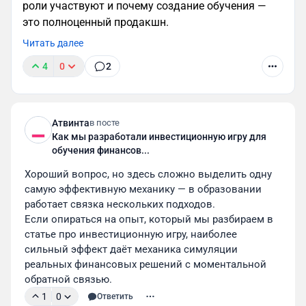
роли участвуют и почему создание обучения —
это полноценный продакшн.
Читать далее
4
0
2
Атвинта
в посте
Как мы разработали инвестиционную игру для
Дополнительные эмоции
обучения финансов...
Маскот добавляет баллы общему впечатлению от
Хороший вопрос, но здесь сложно выделить одну 
веб-продукта. Как мы уже писали выше —
самую эффективную механику — в образовании 
персонаж вызывает эмоции и эмпатию, что
работает связка нескольких подходов.
обеспечивает коммуникацию на более глубинном
Если опираться на опыт, который мы разбираем в 
уровне. Таким образом прием помогает сделать
статье про инвестиционную игру, наиболее 
интерфейс более живым и интересным.
сильный эффект даёт механика симуляции 
реальных финансовых решений с моментальной 
обратной связью.
1
0
Ответить