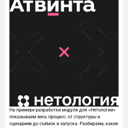
Знакомый персонаж, использованный в визуалах
на всех площадках, поможет быстро привыкнуть
к интерфейсу, так как он наполнен уже знакомой
атрибутикой.
Этим приемом активно пользуются компании,
На примере разработки модуля для «Нетологии»
персонаж которых уже является неотъемлемой
показываем весь процесс: от структуры и
частью бренда.
сценариев до съёмок и запуска. Разбираем, какие