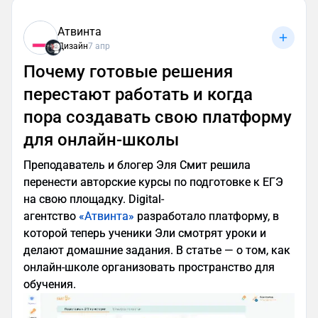
Атвинта
Дизайн
7 апр
Почему готовые решения
перестают работать и когда
пора создавать свою платформу
Метод подходит компаниям с физическим
для онлайн-школы
товаром, для остальных более актуален
следующий.
Преподаватель и блогер Эля Смит решила
перенести авторские курсы по подготовке к ЕГЭ
Выстроить персонажа на смыслах и
на свою площадку. Digital-
отсылках
агентство
«Атвинта»
разработало платформу, в
Если у компании нет физического продукта,
которой теперь ученики Эли смотрят уроки и
можно заложить в персонаже соответствующие
делают домашние задания. В статье — о том, как
продукту образы, ассоциации или историю.
онлайн-школе организовать пространство для
Например, динозавр Финграмчик из нашего
обучения.
проекта по финансовой грамотности содержит в
себе множество отсылок.