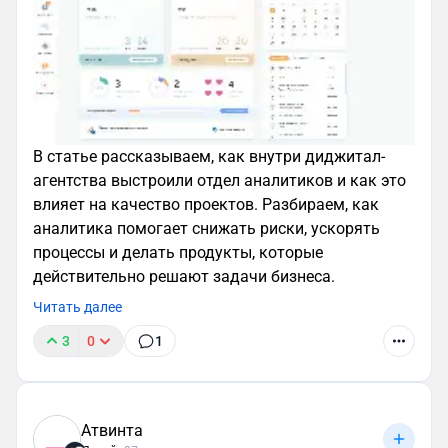
развития. От лица персонажа можно выдавать
ачивки, выводить мотивационные сообщения или
отправлять push-уведомления с напоминаниями:
например, чтобы пользователь прошел урок или
выпил стакан воды для водного баланса.
Так как маскот воссоздает процесс живого
В статье рассказываем, как внутри диджитал-
общения, приятель в виде собеседника, а не
агентства выстроили отдел аналитиков и как это
абстрактной компании без конкретного лица,
влияет на качество проектов. Разбираем, как
будет сильнее влиять на мотивацию
аналитика помогает снижать риски, ускорять
пользователя.
процессы и делать продукты, которые
действительно решают задачи бизнеса.
Читать далее
3
0
1
Атвинта