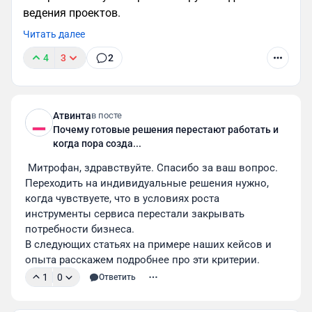
ведения проектов.
Читать далее
4
3
2
Атвинта
в посте
Почему готовые решения перестают работать и
Основное преимущество в очевидности —
когда пора созда...
аудитория видит оживленный продукт и сразу
 Митрофан, здравствуйте. Спасибо за ваш вопрос.
понимает, к какому бренду он относится. Более
Переходить на индивидуальные решения нужно, 
сложный нюанс здесь — в создании характера
когда чувствуете, что в условиях роста 
персонажа. Каким будет лицо вашей продукции:
инструменты сервиса перестали закрывать 
энергичным, меланхоличным, рассудительным
потребности бизнеса.
или безбашенным? Эти вопросы должны
В следующих статьях на примере наших кейсов и 
решаться в связке между аналитиками,
опыта расскажем подробнее про эти критерии. 
маркетологами и дизайнерами.
1
0
Ответить