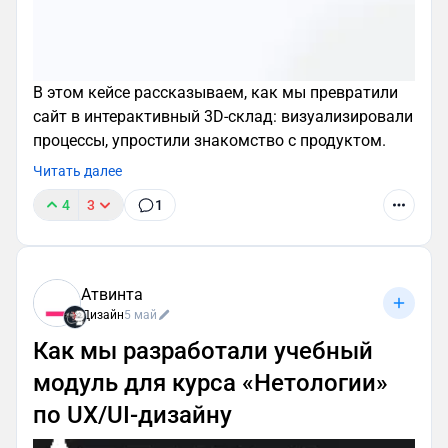
Улучшаем пользовательский опыт
Наша цель — не просто сделать очередное
визуальное упоминание бренда, а помочь
В этом кейсе рассказываем, как мы превратили
пользователю во взаимодействии с веб-
сайт в интерактивный 3D-склад: визуализировали
продуктами компании. Рассмотрим, какие задачи
процессы, упростили знакомство с продуктом.
маскот может решать внутри интерфейсов.
Читать далее
Сквозная визуальная коммуникация
4
3
1
Обычно у компании есть несколько площадок в
интернете, например, сайт, приложение и
аккаунты в соцсетях.
Атвинта
Дизайн
5 май
Как мы разработали учебный
модуль для курса «Нетологии»
по UX/UI-дизайну