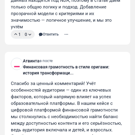
данных находятся под NDA, поэтому в статье даём 
операции.
только общую логику и подход. Добавление 
прозрачной модели с критериями и их 
значимостью — логичное улучшение, и мы это 
учтём
1
0
Ответить
Атвинта
в посте
Финансовая грамотность в стиле оригами:
история трансформаци...
Изначально для платформы мы создали
Спасибо за ценный комментарий! Учёт 
маскота
— динозавра по имени Финграмчик,
особенностей аудитории — один из ключевых 
который олицетворяет богатство и успех в
факторов, который напрямую влияет на успех 
финансовых делах. В игре мы сделали его
образовательной платформы. В нашем кейсе с 
главным героем — по сценарию динозавр ходит
цифровой платформой финансовой грамотности 
на обычную работу, дружит с птеродактилем и
мы столкнулись с необходимостью найти баланс 
мечтает накопить на собственную пещеру.
между доступностью контента и его серьёзностью, 
ведь аудитория включала и детей, и взрослых. 