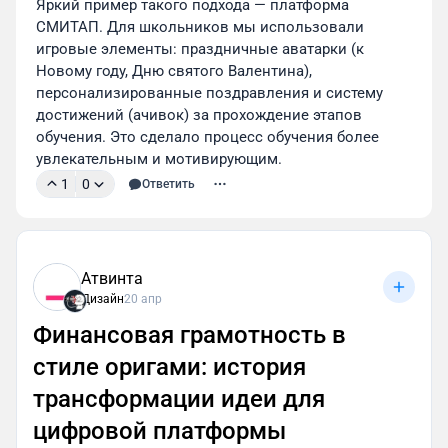
Яркий пример такого подхода — платформа 
СМИТАП. Для школьников мы использовали 
игровые элементы: праздничные аватарки (к 
Новому году, Дню святого Валентина), 
персонализированные поздравления и систему 
достижений (ачивок) за прохождение этапов 
обучения. Это сделало процесс обучения более 
увлекательным и мотивирующим.
1
0
Ответить
Подсказки и сообщения от Финграмчика
Прием с переносом человеческих качеств на
животных и неодушевленные предметы
называется антропоморфизмом. С помощью
Атвинта
этого подхода мы:
Дизайн
20 апр
упростили обучающий процесс
— через
Финансовая грамотность в
фантазийный мир Финграмчика мы можем
стиле оригами: история
приводить более простые примеры, что
трансформации идеи для
особенно актуально для начинающих
инвесторов;
цифровой платформы