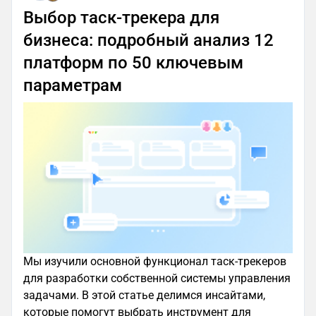
Выбор таск-трекера для
бизнеса: подробный анализ 12
платформ по 50 ключевым
параметрам
Все эти преимущества будут актуальны и для
любого другого маскота, поэтому в формат игр
персонажи ложатся идеально.
Как разработать маскота: 3 способа
Разберем несколько основных способов
разработки персонажей.
Превратить продукт в персонажа
Самый простой вариант — оживить продукт и
сделать его маскотом. Примером служат все те
Мы изучили основной функционал таск-трекеров
же конфеты M&Ms, коробочки McDonald’s и
для разработки собственной системы управления
мистер Мишлен, который собран из покрышек.
задачами. В этой статье делимся инсайтами,
которые помогут выбрать инструмент для