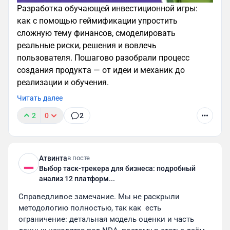
капитал.
Разработка обучающей инвестиционной игры:
как с помощью геймификации упростить
сложную тему финансов, смоделировать
реальные риски, решения и вовлечь
пользователя. Пошагово разобрали процесс
создания продукта — от идеи и механик до
реализации и обучения.
Читать далее
2
0
2
В дополнение к основному продукту, которым
выступает портал со статьями, подкастами и
уроками по финансовой грамотности, мы сделали
Атвинта
в посте
игру, в которой пользователи могут освоить азы
Выбор таск-трекера для бизнеса: подробный
инвестирования.
анализ 12 платформ...
Игра представляет собой симулятор
Справедливое замечание. Мы не раскрыли 
инвестиционного рынка, в котором геймеры
методологию полностью, так как  есть 
могут продавать акции, открывать вклады,
ограничение: детальная модель оценки и часть 
оформлять страхование и проводить другие