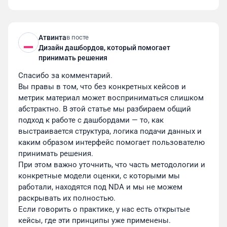
Атвинта
в посте
Дизайн дашбордов, который помогает
принимать решения
Спасибо за комментарий.
Например, на главной странице сайта клиники мы
Вы правы в том, что без конкретных кейсов и 
разместили анимированного 3D-врача. Персонаж
метрик материал может восприниматься слишком 
олицетворяет заботливого и профессионального
абстрактно. В этой статье мы разбираем общий 
доктора, который поможет справиться с недугом
подход к работе с дашбордами — то, как 
и поддержит в процессе лечения. Плюс здесь
выстраивается структура, логика подачи данных и 
скрыта небольшая пасхалка — образ вдохновлен
каким образом интерфейс помогает пользователю 
генеральным директором клиники, что добавляет
принимать решения. 
ещё больше «души» и кастомизации персонажу.
При этом важно уточнить, что часть методологии и 
конкретные модели оценки, с которыми мы 
К созданию сайта мы приступили после
работали, находятся под NDA и мы не можем 
разработки мобильного приложения клиники, где
раскрывать их полностью. 
можно записаться на прием онлайн, заплатить за
Если говорить о практике, у нас есть открытые 
услуги и посмотреть свою медкарточку.
кейсы, где эти принципы уже применены. 