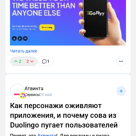
Читать далее
2
2
1
Атвинта
Сервисы
29 май
Как персонажи оживляют
приложения, и почему сова из
Duolingo пугает пользователей
Привет, это
Атвинта
!. Для рекламы и пиара