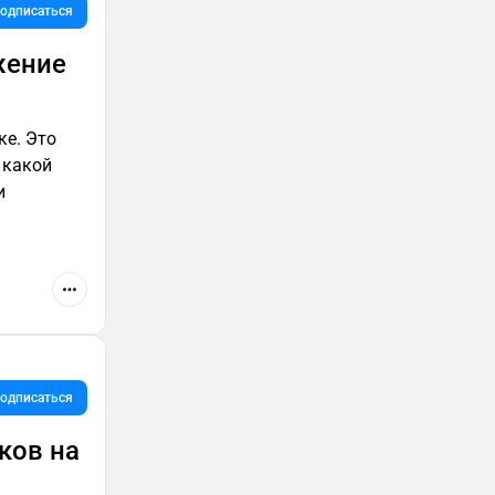
одписаться
жение
ке. Это
 какой
одписаться
ков на