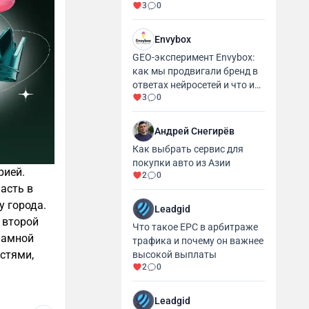
3
0
промышленности и
производства
Envybox
GEO-эксперимент Envybox:
как мы продвигали бренд в
ответах нейросетей и что из
3
0
этого вышло
Андрей Снегирёв
Как выбрать сервис для
покупки авто из Азии
рией.
2
0
асть в
у города.
Leadgid
е второй
Что такое EPC в арбитраже
кламной
трафика и почему он важнее
стями,
высокой выплаты
2
0
Leadgid