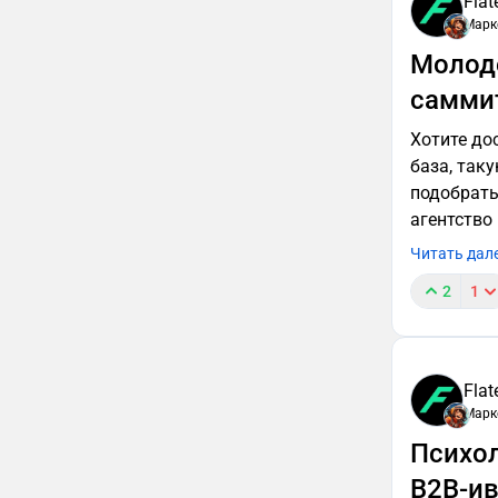
Flat
Марк
Молод
самми
Хотите до
база, так
подобрать 
агентство 
Читать дал
2
1
Flat
Марк
Психол
B2B-и