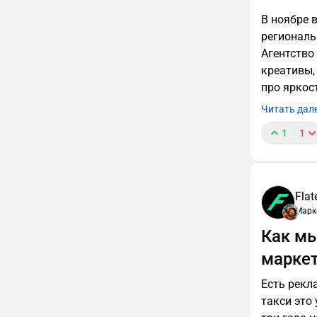
В ноябре 
региональ
Агентство 
креативы,
про яркос
Читать дал
1
1
Flat
Марк
Как мы
маркет
Есть рекл
такси это