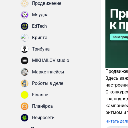
Продвижение
Мяудза
EdTech
Крипта
Трибуна
MIKHAILOV studio
Продвижен
Маркетплейсы
Здесь важ
Роботы в деле
настроени
С конкурс
Finance
год подря
кампанией
Планёрка
ритмом и 
Нейросети
Читать дал