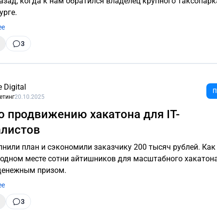
назад, когда к нам обратился владелец крупного таксопарк
урге.
ее
3
e Digital
П
етинг
20.10.2025
о продвижению хакатона для IT-
алистов
или план и сэкономили заказчику 200 тысяч рублей. Как мы
 одном месте сотни айтишников для масштабного хакатона
денежным призом.
ее
3