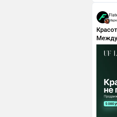
Flat
Марк
Красот
Между