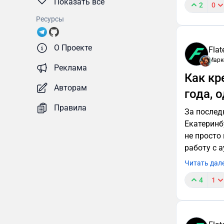
Показать все
2
0
Ресурсы
О Проекте
Flat
Марк
Реклама
Как кр
Авторам
года, 
Правила
За послед
Екатеринб
не просто
работу с 
Читать дал
4
1