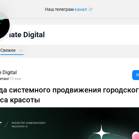
Наш телеграм
канал
Flate Digital
Свежее
e Digital
П
етинг
15 янв
да системного продвижения городско
са красоты