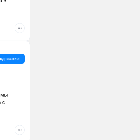
а в
одписаться
 с