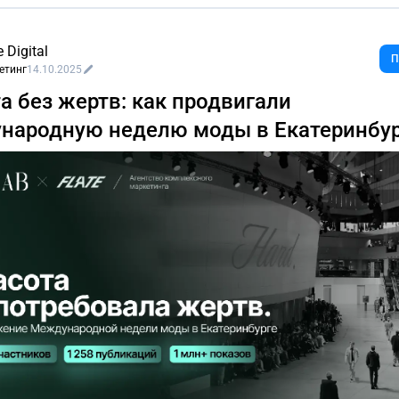
e Digital
П
етинг
14.10.2025
а без жертв: как продвигали
народную неделю моды в Екатеринбур