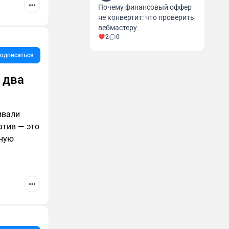
Почему финансовый оффер
не конвертит: что проверить
вебмастеру
2
0
одписаться
 два
ивали
атив — это
мную