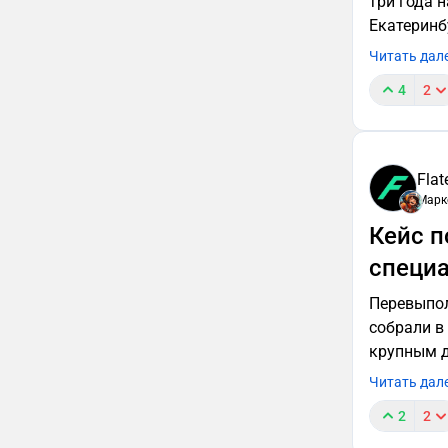
три года 
Екатеринб
Читать дал
4
2
Flat
Марк
Кейс п
специ
Перевыполн
собрали в
крупным 
Читать дал
2
2