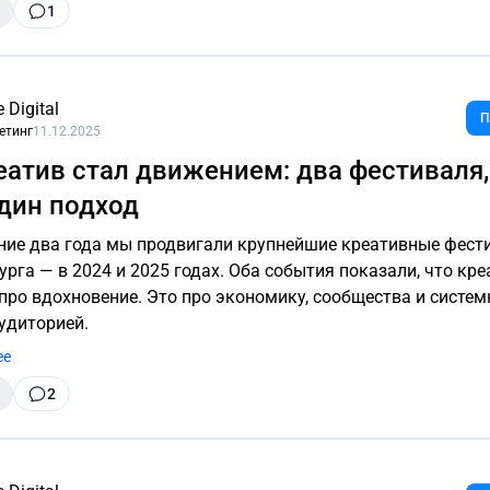
1
e Digital
П
етинг
11.12.2025
еатив стал движением: два фестиваля,
один подход
ние два года мы продвигали крупнейшие креативные фест
урга — в 2024 и 2025 годах. Оба события показали, что кре
 про вдохновение. Это про экономику, сообщества и систе
аудиторией.
ее
2