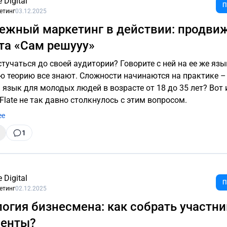
e Digital
П
етинг
03.12.2025
ежный маркетинг в действии: продви
та «Сам решууу»
стучаться до своей аудитории? Говорите с ней на ее же язы
ую теорию все знают. Сложности начинаются на практике –
язык для молодых людей в возрасте от 18 до 35 лет? Вот и
Flate не так давно столкнулось с этим вопросом.
ее
1
e Digital
П
етинг
02.12.2025
огия бизнесмена: как собрать участни
венты?