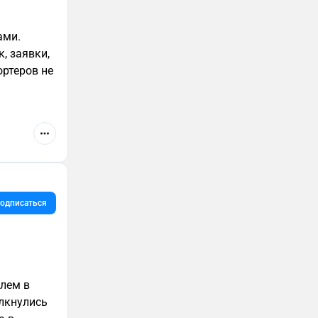
ами.
к, заявки,
ортеров не
одписаться
елем в
олкнулись