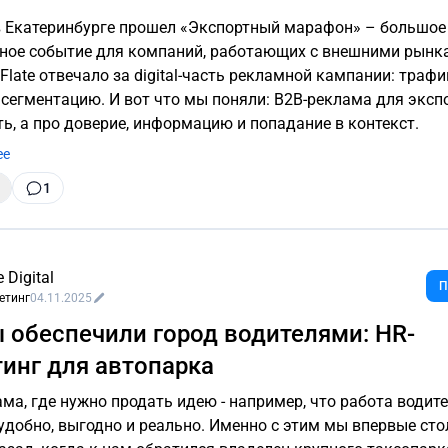
в Екатеринбурге прошел «Экспортный марафон» – большое
ное событие для компаний, работающих с внешними рынк
Flate отвечало за digital-часть рекламной кампании: трафи
 сегментацию. И вот что мы поняли: B2B-реклама для эксп
ть, а про доверие, информацию и попадание в контекст.
ее
1
e Digital
П
етинг
04.11.2025
 обеспечили город водителями: HR-
инг для автопарка
ама, где нужно продать идею - например, что работа водит
 удобно, выгодно и реально. Именно с этим мы впервые ст