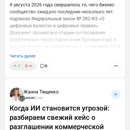
4 августа 2026 года свершилось то, чего бизнес-
сообщество ожидало последние несколько лет:
подписан Федеральный закон № 282-ФЗ «О
цифровых валютах и цифровых правах».
Документ прошел все стадии согласования
(опубликован после подписания Президентом) и
вступит в силу уже через месяц —
1 сентября 2026
года
.
Читать далее
Дискуссии о правовом статусе криптоактивов
1
0
0
закончились. Государство выбрало путь жесткого
регулирования вместо тотального запрета. Для
собственников компаний, финансовых
директоров и юристов это означает одно:
Жанна Тищенко
криптовалюта перестает быть инструментом
Бизнес
3 авг
теневой экономики и становится легальным, но
Когда ИИ становится угрозой:
строго контролируемым активом.
Давайте разберем ключевые положения закона
разбираем свежий кейс о
без воды, с акцентом на риски и возможности для
разглашении коммерческой