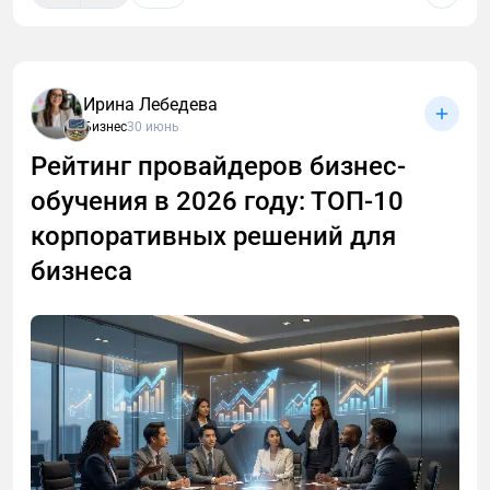
Что такое AEO и GEO и как они дополняют SEO
С криптовалютой связано много мифов.
3. Поплакать
Некоторые звучат почти как защита.«Крипта вне
AEO — это оптимизация под готовые ответы. Суть
✔️ А где нулевка должна брать деньги на налоги?
закона»«ФНС не узнает»«P2P не видно»«Пока не
подхода в том, чтобы оформлять контент так,
Ирина Лебедева
вывел - не доход»«Я как физлицо, это не
Бизнес
30 июнь
чтобы поисковая система или голосовой ассистент
У учредителя. Открыл компанию - получил
бизнес»«Можно не вести учет»
могли взять короткий, понятный фрагмент и
обязательства: внести устав, платить за юрадрес,
Рейтинг провайдеров бизнес-
показать его пользователю прямо в выдаче или
ну и с 2026 года платить налоги с МРОТ.
Каждая из этих фраз понятна. Они возникают там,
обучения в 2026 году: ТОП-10
озвучить. Такой формат используется, например, в
где нет ясности. Но практика показывает:
✔️ Что будет, если не платить?
корпоративных решений для
Google AI Overview или в Яндекс Алисе.
проблема не в том, что человек сомневается, а в
бизнеса
том, чем заканчивается отсутствие системы.
1) Пришлют требование с доначислением и сроком
GEO — это оптимизация под ответы нейросетей.
по оплате
Когда пользователь задает вопрос в ChatGPT,
Обычно сценариев два:Первый - предприниматель
Gemini или Perplexity, система не показывает список
боится масштабироваться. Он ограничивает себя,
2) Либо заплатите вместе с пеней, либо наложат
ссылок. Она формирует ответ самостоятельно. GEO
потому что не уверен, как сделать все
арест на счет. Кстати, можно при желании
помогает сделать так, чтобы в этом ответе
легально.Второй - растет быстро, но без структуры.
крутануть и чтоб на физлицо упал НДФЛ
использовались материалы сайта и упоминался
А потом сталкивается с блокировками счетов,
бренд.
3) При игоноре, могут подать на ликвидацию и бан
запросами по 115-ФЗ, доначислениями,
на 3 года на учредительство и директорство новых
необходимостью объяснять прошлые периоды.
Связка выглядит логично. SEO отвечает за
ООО