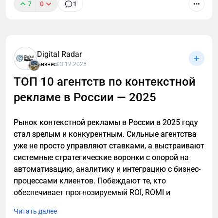
переходов, к которому бизнес привык раньше.
в зависимости от:- статуса (физлицо, ИП, ООО);-
7
0
1
выбранного режима;- того как фиксируются
Причина лежит на поверхности. Пользователь все
операции;- подтверждения расходов.
чаще получает готовый ответ прямо в поисковой
выдаче или внутри интерфейсов нейросетей. В
Самая частая ошибка - выбрать режим «по
Digital Radar
таком сценарии переход на сайт перестает быть
умолчанию», не сопоставив его с реальной
Бизнес
03.12.2025
обязательным шагом. Этот сдвиг подтверждают и
моделью дохода. В результате налог платят либо
исследования. По данным Ahrefs, при появлении
ТОП 10 агентств по контекстной
больше, чем могли бы, либо неправильно. И чаще
Google AI Overview CTR первого сниппета в выдаче
всего это становится заметно не сразу, а в момент,
рекламе в России — 2025
падает на 34,5%.
когда налоговая задает вопросы.
Цифры выглядят тревожно, но это не означает
Рынок контекстной рекламы в России в 2025 году
Если все просчитать заранее, криптовалюта
конец SEO. Канал не исчезает, а меняется под
стал зрелым и конкурентным. Сильные агентства
перестает быть источником тревоги и становится
новую AI-реальность. В этом материале разбираем,
уже не просто управляют ставками, а выстраивают
просто еще одним инструментом, который
как GEO и AEO трансформируют привычный
системные стратегические воронки с опорой на
работает и не создает проблем.
подход к продвижению сайтов и что стоит
автоматизацию, аналитику и интеграцию с бизнес-
Именно на этом этапе,этапе выбора и расчета,
учитывать в 2026 году, чтобы не терять клиентов и
процессами клиентов. Побеждают те, кто
чаще всего и возникает путаница. Один и тот же
видимость.
обеспечивает прогнозируемый ROI, ROMI и
объем операций при разной структуре бизнеса
прозрачную отчетность.
Почему в 2026 году SEO уже не закрывает
Читать далее
может давать совершенно разную налоговую