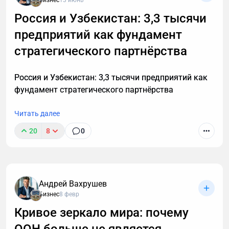
Бизнес
13 июнь
буквально за секунды. Рассказываю принцип
Россия и Узбекистан: 3,3 тысячи
Есть и менее очевидная причина. Крипта дала
работы этой технологии, способы ее применения. А
возможность перевести в легальное поле то, что
предприятий как фундамент
также — как настроить автоматическую
раньше существовало на границе формата: доходы
расшифровку, даже если вы не разбираетесь в
стратегического партнёрства
от цифровых проектов, расчеты с иностранными
технике.
заказчиками, онлайн-сервисы, которые плохо
Россия и Узбекистан: 3,3 тысячи предприятий как
вписывались в банковскую логику. То, что раньше
фундамент стратегического партнёрства
было «неудобно объяснять», стало возможным
структурировать.
Читать далее
И, наконец, технологический барьер стал ниже.
20
8
0
Сегодня для входа в эту сферу не нужен дата-центр
и команда разработчиков. Нужны понимание
процессов и последствий.
Поэтому в крипту уже идут не авантюристы, а
Андрей Вахрушев
Бизнес
8 февр
прагматики, кто привык считать деньги, работать
с цифрами и не хочет, чтобы через год действия
Кривое зеркало мира: почему
стали источником проблем.