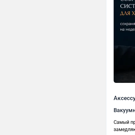
Аксесс
Вакуум
Самый пр
замедляю