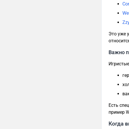
Co
We
Zz
Это уже 
относится
Важно п
Игристые
ге
хо
ва
Есть спе
пример W
Когда в