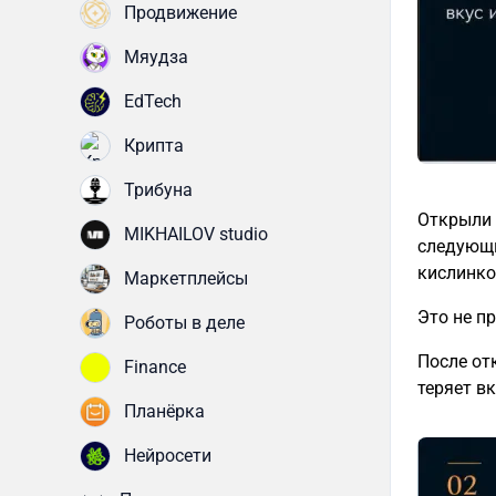
Продвижение
Мяудза
EdTech
Крипта
Трибуна
Открыли 
MIKHAILOV studio
следующи
кислинко
Маркетплейсы
Это не п
Роботы в деле
После от
Finance
теряет вк
Планёрка
Нейросети