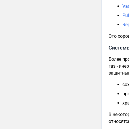
Va
Pul
Re
Это хоро
Системы
Более пр
газ - ин
защитный
со
пр
хр
В некото
относятс