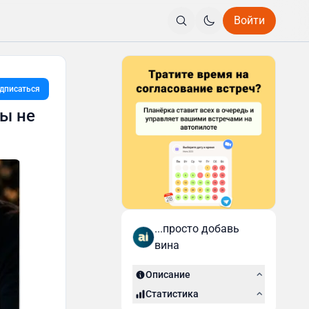
Войти
дписаться
бы не
...просто добавь
вина
Описание
Статистика