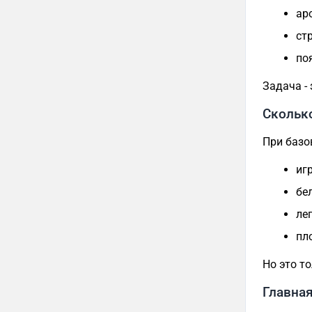
ар
ст
по
Задача -
Скольк
При базо
игр
бел
лег
пл
Но это т
Главна