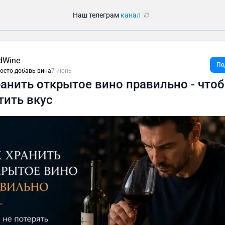
Наш телеграм
канал
dWine
По
просто добавь вина
7 июнь
ранить открытое вино правильно - что
тить вкус