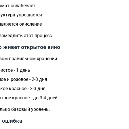
омат ослабевает
руктура упрощается
является окисление
 замедлить этот процесс.
о живет открытое вино
вом правильном хранении:
истое - 1 день
ое и розовое - 2-3 дня
кое красное - 2-3 дня
отное красное - до 3-4 дней
олько базовый уровень.
я ошибка