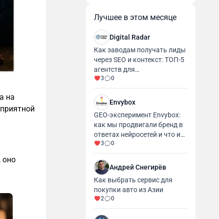
Лучшее в этом месяце
Digital Radar
Как заводам получать лиды
через SEO и контекст: ТОП-5
агентств для
3
0
промышленности и
производства
а на
Envybox
еприятной
GEO-эксперимент Envybox:
как мы продвигали бренд в
ответах нейросетей и что из
3
0
этого вышло
, оно
Андрей Снегирёв
Как выбрать сервис для
покупки авто из Азии
2
0