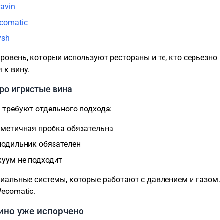
ravin
comatic
ysh
уровень, который используют рестораны и те, кто серьезно
 к вину.
ро игристые вина
 требуют отдельного подхода:
рметичная пробка обязательна
лодильник обязателен
куум не подходит
циальные системы, которые работают с давлением и газом.
ecomatic.
ино уже испорчено