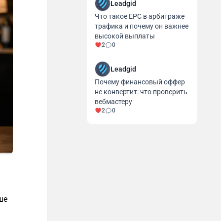
Leadgid
Что такое EPC в арбитраже
трафика и почему он важнее
высокой выплаты
2
0
Leadgid
Почему финансовый оффер
не конвертит: что проверить
вебмастеру
2
0
ше