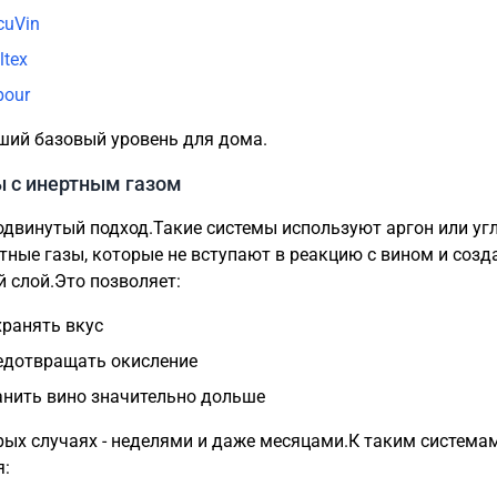
cuVin
ltex
pour
ший базовый уровень для дома.
 с инертным газом
одвинутый подход.Такие системы используют аргон или уг
ертные газы, которые не вступают в реакцию с вином и соз
 слой.Это позволяет:
хранять вкус
едотвращать окисление
анить вино значительно дольше
рых случаях - неделями и даже месяцами.К таким система
я: