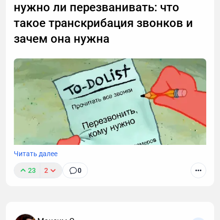
нужно ли перезванивать: что
такое транскрибация звонков и
зачем она нужна
Читать далее
23
2
0
Звонки могут длиться часами, но важные моменты
часто укладываются в пару абзацев.
Транскрибация преобразует разговоры в текст,