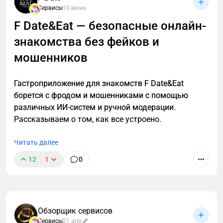
Сервисы
10 июнь
Именно здесь нейросети могут существенно
облегчить процесс.
F Date&Eat — безопасные онлайн-
знакомства без фейков и
мошенников
Гастроприложение для знакомств F Date&Eat
борется с фродом и мошенниками с помощью
различных ИИ-систем и ручной модерации.
Рассказываем о том, как все устроено.
Читать далее
12
1
0
Обзорщик сервисов
Сервисы
21 апр