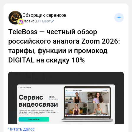
разных людей — именно она. Счёт замораживают
без предупреждения. Параллельно налоговая ждёт
Обзорщик сервисов
чеки на каждый платёж — и штрафует, если их нет:
Сервисы
31 март
20% от суммы за первое нарушение, 100% за
TeleBoss — честный обзор
повторное. GetPlatinum закрывает оба сценария
автоматически.
российского аналога Zoom 2026:
тарифы, функции и промокод
DIGITAL на скидку 10%
Читать далее