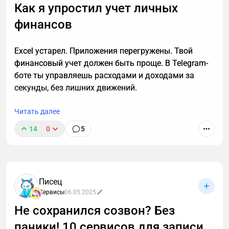
Как я упростил учет личных
бизнеса о выборе того или иного сервиса/
платформы.
финансов
Excel устарел. Приложения перегружены. Твой
финансовый учет должен быть проще. В Telegram-
боте ты управляешь расходами и доходами за
секунды, без лишних движений.
Читать далее
14
0
5
Писец
Сервисы
06.05.2025
Не сохранился созвон? Без
паники! 10 сервисов для записи