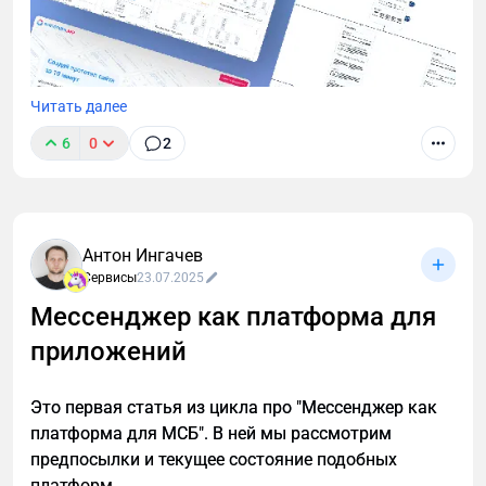
Читать далее
6
0
2
Коротко: Онлайн-инструмент для быстрой
визуализации структуры сайта. Помогает
согласовать ТЗ с заказчиком за минуты, а не
недели. Есть бесплатный тариф для старта.
Антон Ингачев
Сервисы
23.07.2025
Мессенджер как платформа для
приложений
Это первая статья из цикла про "Мессенджер как
платформа для МСБ". В ней мы рассмотрим
предпосылки и текущее состояние подобных
платформ.