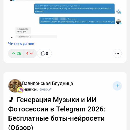
Читать далее
26
4
0
Вавилонская Блудница
Мне в поддержку недавно написали, что я
Сервисы
5 февр
обсчитался и вместо 2 часов расшифровал только
🎵 Генерация Музыки и ИИ
120 минут. Причем уже не первая такая претензия.
Фотосессии в Telegram 2026:
Я решил разобраться, откуда ноги растут 🦶
Бесплатные боты-нейросети
(Обзор)