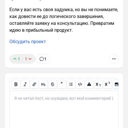
Если у вас есть своя задумка, но вы не понимаете,
как довести ее до логического завершения,
оставляйте заявку на консультацию. Превратим
идею в прибыльный продукт.
Обсудить проект
1
1
1
"
1
X
X
1