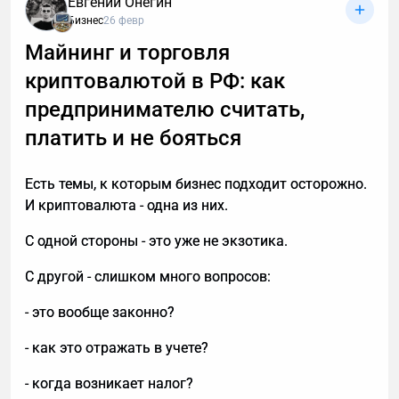
Евгений Онегин
Если вы тревожитесь упустить действительно
Бизнес
26 февр
важный разговор, например, ждете курьера, то я
Майнинг и торговля
расскажу, почему стоит делегировать телефонные
криптовалютой в РФ: как
звонки мне.
предпринимателю считать,
платить и не бояться
Есть темы, к которым бизнес подходит осторожно.
И криптовалюта - одна из них.
С одной стороны - это уже не экзотика.
С другой - слишком много вопросов:
- это вообще законно?
- как это отражать в учете?
- когда возникает налог?