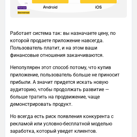
Работает система так: вы назначаете цену, по
которой продаете приложение навсегда.
Пользователь платит, и на этом ваши
финансовые отношения заканчиваются.
Непопулярен этот способ потому, что купив
приложение, пользователь больше не приносит
прибыли. А значит придется искать новую
аудиторию, чтобы продолжать развитие —
больше тратить на продвижение, чаще
демонстрировать продукт.
Но всегда есть риск появления конкурента с
рекламой или условно-бесплатной моделью
заработка, который уведет клиентов.