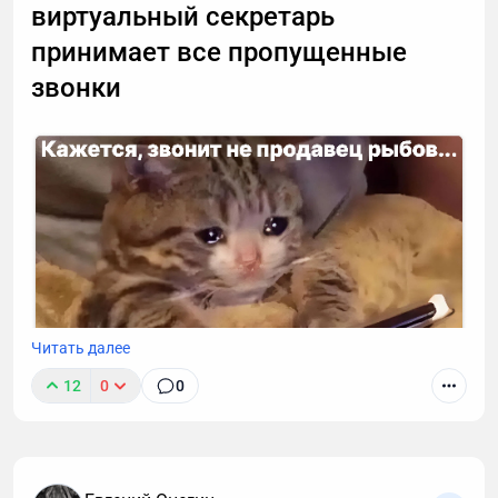
виртуальный секретарь
принимает все пропущенные
звонки
Читать далее
12
0
0
К сожалению, звонок с незнакомого номера — это
обычно спам. И вы не обязаны тратить время,
объясняя в десятый раз за день, что вам не
интересны кредиты, консультации и прочие услуги.