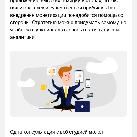
приложению высоких позиций в сторах, потока
пользователей и существенной прибыли. Для
внедрения монетизации понадобится помощь со
стороны. Стратегию можно придумать самому, но
чтобы за функционал хотелось платить, нужны
аналитики.
Одна консультация с веб-студией может