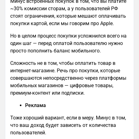
Минус встроенных покупок в том, что вы платите
~30% комиссии сторам, а у пользователей РФ
стоят ограничения, которые мешают оплачивать
покупки картой, если мы говорим про Apple.
Но в целом процесс покупки усложнился всего на
один шаг — перед оплатой пользователю нужно
просто пополнить баланс мобильного.
Сложность не в том, чтобы оплатить товар в
интернет-магазине. Речь про покупки, которые
совершаются непосредственно через платформы
мобильных магазинов — цифровые товары,
премиум-контент или подписки.
Реклама
Тоже хороший вариант, если в меру. Минус в том,
что ваш доход будет зависеть от количества
пользователей.