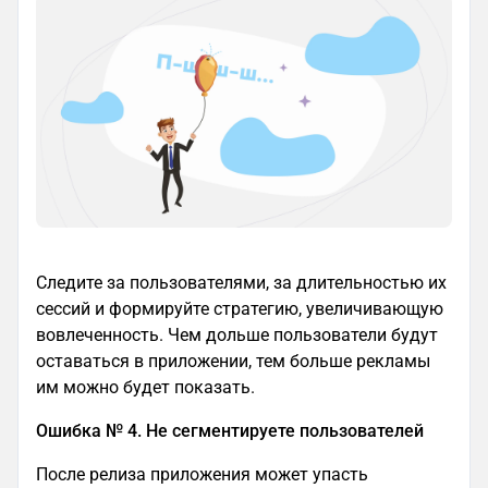
Следите за пользователями, за длительностью их
сессий и формируйте стратегию, увеличивающую
вовлеченность. Чем дольше пользователи будут
оставаться в приложении, тем больше рекламы
им можно будет показать.
Ошибка № 4. Не сегментируете пользователей
После релиза приложения может упасть