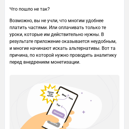
Что пошло не так?
Возможно, вы не учли, что многим удобнее
платить частями. Или оплачивать только те
уроки, которые им действительно нужны. В
результате приложение оказывается неудобным,
и многие начинают искать альтернативы. Вот та
причина, по которой нужно проводить аналитику
перед внедрением монетизации.