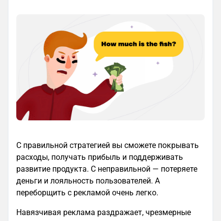
С правильной стратегией вы сможете покрывать
расходы, получать прибыль и поддерживать
развитие продукта. С неправильной — потеряете
деньги и лояльность пользователей. А
переборщить с рекламой очень легко.
Навязчивая реклама раздражает, чрезмерные