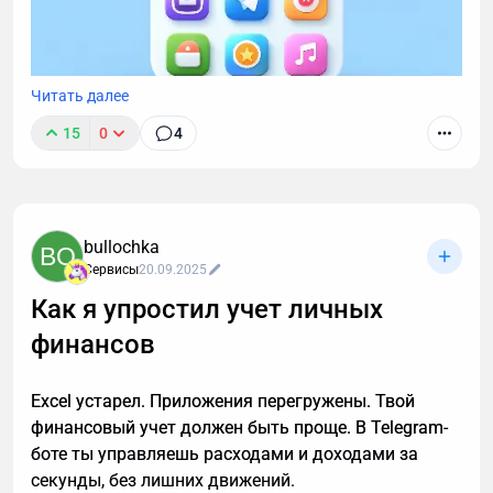
Читать далее
15
0
4
В прошлой статье обсудили идею "мессенджер как
платформа" для МСБ. В этой разберем отличия с
конкретными примерами между сайтами,
нативными приложениями и Telegram Mini Apps.
bullochka
BO
Речь пойдет о глобальных отличиях, которые
Сервисы
20.09.2025
сильнее всего влияют на принятие решения
Как я упростил учет личных
бизнеса о выборе того или иного сервиса/
платформы.
финансов
Excel устарел. Приложения перегружены. Твой
финансовый учет должен быть проще. В Telegram-
боте ты управляешь расходами и доходами за
секунды, без лишних движений.