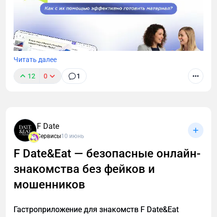
Читать далее
12
0
1
Современный педагог тратит значительную часть
времени не только на проведение уроков, но и на
подготовку: составление планов, разработку
F Date
презентаций, проверочных работ, отчетности.
Сервисы
10 июнь
Именно здесь нейросети могут существенно
облегчить процесс.
F Date&Eat — безопасные онлайн-
знакомства без фейков и
мошенников
Гастроприложение для знакомств F Date&Eat