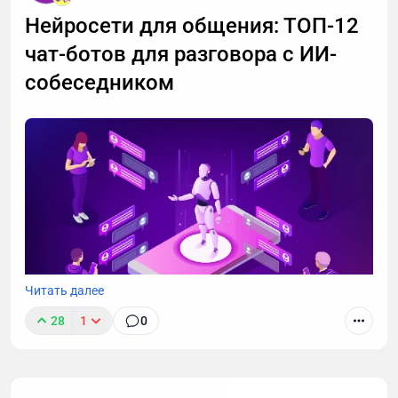
важный разговор, например, ждете курьера, то я
Нейросети для общения: ТОП-12
расскажу, почему стоит делегировать телефонные
чат-ботов для разговора с ИИ-
звонки мне.
собеседником
Читать далее
28
1
0