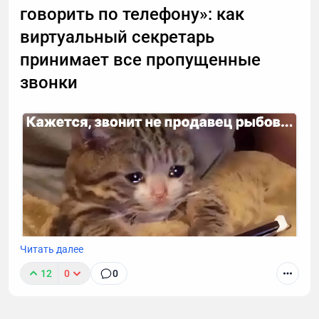
говорить по телефону»: как
виртуальный секретарь
принимает все пропущенные
звонки
Читать далее
12
0
0
К сожалению, звонок с незнакомого номера — это
обычно спам. И вы не обязаны тратить время,