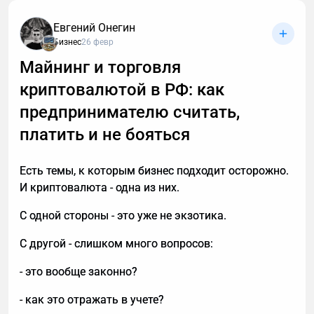
объясняя в десятый раз за день, что вам не
интересны кредиты, консультации и прочие услуги.
Евгений Онегин
Если вы тревожитесь упустить действительно
Бизнес
26 февр
важный разговор, например, ждете курьера, то я
Майнинг и торговля
расскажу, почему стоит делегировать телефонные
криптовалютой в РФ: как
звонки мне.
предпринимателю считать,
платить и не бояться
Есть темы, к которым бизнес подходит осторожно.
И криптовалюта - одна из них.
С одной стороны - это уже не экзотика.
С другой - слишком много вопросов:
- это вообще законно?
- как это отражать в учете?