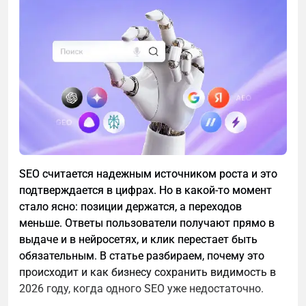
для более сложных структур.
Она становится актуальной, если:- большие
обороты;- работа с юридическими лицами;-
параллельно ведется деятельность с НДС.
При ОСНО криптодоход включается в общую
налоговую базу: - налог на прибыль (для ООО); -
НДФЛ (для ИП).
С 23 по 25 января 2026 года в швейцарском Санкт-
Морице прошел Snow Polo World Cup St. Moritz –
Это режим чаще подходит для бизнеса с
SEO считается надежным источником роста и это
один из самых известных и статусных зимних
выстроенной бухгалтерией.
подтверждается в цифрах. Но в какой-то момент
турниров в мире. Соревнования традиционно
3. НДФЛ как физлицо Этот путь возможен только
стало ясно: позиции держатся, а переходов
состоялись на замерзшем озере Санкт-Мориц,
тогда, когда операции не носят системного
меньше. Ответы пользователи получают прямо в
подтвердив статус уникального сочетания
характера.
выдаче и в нейросетях, и клик перестает быть
элитного спорта, светской программы и
обязательным. В статье разбираем, почему это
международного делового общения.
Разовая покупка, разовая продажа, единичный
происходит и как бизнесу сохранить видимость в
доход - это может облагаться как доход физлица.
2026 году, когда одного SEO уже недостаточно.