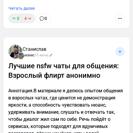
адаптации бизнес-процессов, обновления
Читать далее
документации и повышения внимания к
8
4
0
соблюдению новых норм. Рекомендуется заранее
ознакомиться с деталями нововведений и при
необходимости проконсультироваться с юристами
или специалистами в соответствующих областях.
Станислав
Есть вопросы по адаптации вашей компании к
Бизнес
10 июнь
новым требованиям? Пишите в комментариях или
Лучшие nsfw чаты для общения:
в ЛС — буду рада помочь!
Взрослый флирт анонимно
Жанна Тищенко, юрист в области корпоративного
права
Аннотация.В материале я делюсь опытом общения
в взрослых чатах, где ценится не демонстрация
#корпоративноеправо #юрист #бизнес
яркости, а способность чувствовать нюанс,
#ЖаннаТищенко #юристЖаннаТищенко
удерживать внимание, слушать и отвечать так,
чтобы диалог жил сам по себе. Речь пойдёт о
сервисах, которые подходят для вдумчивых