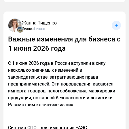
Щеточные профили и плинтусы скольжения для
Organization для информации о компании.
монтажно-сборочных столов: преимущества, виды,
3. Учет голосового и мобильного сценария
материалы, критерии выбора и монтаж. Защита
Жанна Тищенко
деталей от царапин.
Бизнес
1 июнь
В голосовом поиске пользователь формулирует
Важные изменения для бизнеса с
запросы иначе. Они звучат как живые вопросы, а
не как набор ключевых слов.
1 июня 2026 года
Чтобы подстроиться под этот сценарий:
С 1 июня 2026 года в России вступили в силу
используем естественный язык в заголовках
несколько значимых изменений в
и текстах;
законодательстве, затрагивающих права
даем один четкий ответ на один запрос;
предпринимателей. Эти нововведения касаются
импорта товаров, налогообложения, маркировки
избегаем переоптимизированных
продукции, пожарной безопасности и логистики.
формулировок, которые плохо
Рассмотрим ключевые из них.
воспринимаются на слух.
_____
Как подготовить сайт к GEO
1. Сущности и контекст: кто вы и о чем сайт
Система СПОТ для импорта из ЕАЭС