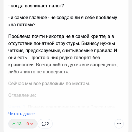
- когда возникает налог?
- и самое главное - не создаю ли я себе проблему
«на потом»?
Проблема почти никогда не в самой крипте, а в
отсутствии понятной структуры. Бизнесу нужны
четкие, предсказуемые, считываемые правила.И
они есть. Просто о них редко говорят без
крайностей. Всегда либо в духе «все запрещено»,
либо «никто не проверяет».
Сейчас мы все разложим по местам.
Оглавление:
Часть 1.
Почему предприниматели в России все
чаще смотрят в сторону крипты
Читать далее
13
0
2
Часть 2.
Что в РФ можно делать с криптой с точки