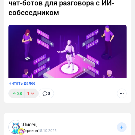
чат-ботов для разговора с ИИ-
собеседником
Читать далее
28
1
0
Писец
Сервисы
15.10.2025