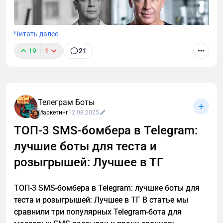
Читать далее
19
1
21
Телеграм Боты
Маркетинг
12.08.2025
ТОП-3 SMS-бомбера в Telegram:
лучшие боты для теста и
В этой статье описаны 3 фундаментальных
принципа построения мышц после 40, которые
розыгрышей: Лучшее в ТГ
работают с учетом возрастной физиологии и
наконец-то дадут результат. А также объясню, в
ТОП-3 SMS-бомбера в Telegram: лучшие боты для
каких случаях этой системы недостаточно и нужен
теста и розыгрышей: Лучшее в ТГ В статье мы
индивидуальный анализ для выявления причин
сравнили три популярных Telegram-бота для
отсутствия роста мышечной массы.