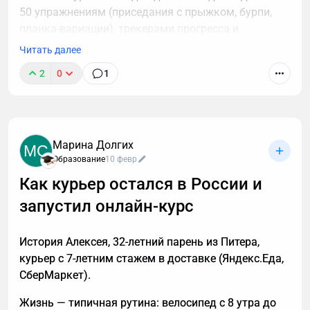
50 упражнениям (приседания с прыжком, бурпи,
планка-вариации), трекерами прогресса и
питанием (4 990 руб.).
Читать далее
• Подписка: Клуб с еженедельными планами (фокус
2
0
1
на жиросжигание, выносливость) и
корректировками (990 руб./мес.).
Продвижение через видео о фитнес-дизайне и блог,
Марина Долгих
MC
конверсия — 15%.
Образование
10 февр
Уроки успеха
Как курьер остался в России и
запустил онлайн-курс
Алексей фокусируется на нише зумбы: планы
учитывают уровень (новичок — 3 занятия/нед,
продвинутый — 5 с интервалами), добавляя
История Алексея, 32-летний парень из Питера,
растяжку и дыхательные практики.
курьер с 7-летним стажем в доставке (Яндекс.Еда,
СберМаркет).
Тестирует на клиентах, отслеживая результаты
(минус 5–10 кг за курс).
Жизнь — типичная рутина: велосипед с 8 утра до