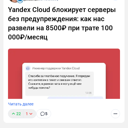
обсчитался и вместо 2 часов расшифровал только
Yandex Cloud блокирует серверы
120 минут. Причем уже не первая такая претензия.
без предупреждения: как нас
Я решил разобраться, откуда ноги растут 🦶
развели на 8500₽ при трате 100
000₽/месяц
Читать далее
22
1
5