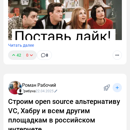
Читать далее
42
0
8
Поддержите проект реакцией и — самое главное —
оставьте отзыв. Ваше мнение бесценно для
развития проекта.
Роман Рабочий
Трибуна
22.04.2025
Строим open source альтернативу
VC, Хабру и всем другим
площадкам в российском
интернете