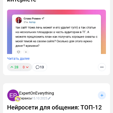
Читать далее
28
0
13
Работаем над стартапом, который поможет быстро
набирать охваты, получать лиды, повышать
лояльность к компании, качать HR-бренд, как это
было три года назад на vc.ru. Чтобы
ExpertOnEverything
предприниматели, эксперты и авторы выдохнули
EP
Сервисы
15.10.2025
от алгоритмов, платной подписки и больше
сосредоточились на контенте.
Нейросети для общения: ТОП-12