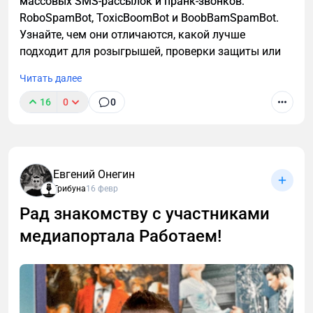
массовых SMS-рассылок и пранк-звонков:
RoboSpamBot, ToxicBoomBot и BoobBamSpamBot.
Узнайте, чем они отличаются, какой лучше
подходит для розыгрышей, проверки защиты или
аналитики, а также о важных правилах легального
Читать далее
использования инструментов.
16
0
0
Евгений Онегин
Трибуна
16 февр
Рад знакомству с участниками
медиапортала Работаем!