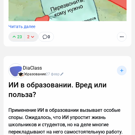
Читать далее
23
2
0
Звонки могут длиться часами, но важные моменты
часто укладываются в пару абзацев.
Транскрибация преобразует разговоры в текст,
DiaClass
позволяя находить любые устные договоренности
Образование
27 февр
буквально за секунды. Рассказываю принцип
ИИ в образовании. Вред или
работы этой технологии, способы ее применения. А
польза?
также — как настроить автоматическую
расшифровку, даже если вы не разбираетесь в
технике.
Применение ИИ в образовании вызывает особые
споры. Ожидалось, что ИИ упростит жизнь
школьников и студентов, но на деле многие
перекладывают на него самостоятельную работу.