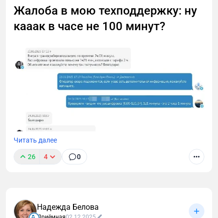
Жалоба в мою техподдержку: ну
кааак в часе не 100 минут?
Читать далее
26
4
0
Надежда Белова
Мне в поддержку недавно написали, что я
Приёмная
02.12.2025