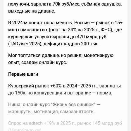
полуночи, зарплата 70k руб/мес, съёмная однушка,
Доход растёт на 27% ежемесячно, планы —
выходные на диване.
расширение на йогу.
В 2024-м понял: пора менять. Россия — рынок с 15+
“Фитнес в цифре — это удобные планы под жизнь.
млн самозанятых (рост на 24% за 2025 г., ФНС), где
Решайте боли аудитории опытом”, — советует он.
курьерские услуги выросли до 470 млрд руб
(TADviser 2025), дефицит кадров 200 тыс..
Запишись на курс “Фриланс 2026: Полный курс для
начинающих” — создадут твой бот и расскажут про
Мог топтаться дальше, но решил: монетизирую
портфолио шаг за шагом.
опыт, создам онлайн курс.
Фриланс 2026: Полный курс для начинающих
Первые шаги
Начни сейчас!
Курьерский рынок +60% в 2024–2025 гг., зарплаты
до 150к, но конкуренция и выгорание — норма.
Ниша: онлайн-курс “Жизнь без ошибок” —
маршруты, мотивация, самозанятость.
Спрос на edtech +19% в 2025 г., рынок 145 млрд руб
(Минобрнауки).