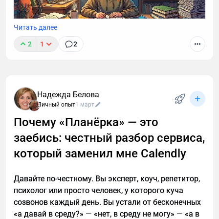
первые 300к прибыли.
Читать далее
Госуслуги и рост
2
1
2
Самозанятый за 5 мин (налог 4-6%), чеки через app
Научитесь запоминать быстрее и эффективнее:
ФНС. Тесты: добавил модуль “Электросамокаты
активное изучение, интервальные повторения,
без штрафов” (+30% продаж), отзывы в Telegram.
метод Фейнмана, мнемотехники, Pomodoro и
важность сна. Простые техники, которые помогут
К 3 месяцам автоматизировал рассылки (GetCourse
Надежда Белова
выучить всё к экзаменам и сохранить
+ бот), подключил VK Ads (бюджет 15к, ROI 350%).
Личный опыт
1 март
спокойствие.
Почему «Планёрка» — это
Оборот 400к/мес, прибыль 150к. Нанял
фрилансера-монтажера за 15к/мес.
заебись: честный разбор сервиса,
который заменил мне Calendly
Upsell: “Курс + коучинг -20%”. Telegram-канал — 5к,
Яндекс.Директ.
Давайте по-честному. Вы эксперт, коуч, репетитор,
К 6 месяцам 800 учеников/мес, оборот 2 млн руб/
психолог или просто человек, у которого куча
год, прибыль 700к (маржа 35%). Команда: 1
созвонов каждый день. Вы устали от бесконечных
модератор + фрилансеры (реклама 20к/кампания).
«а давай в среду?» — «нет, в среду не могу» — «а в