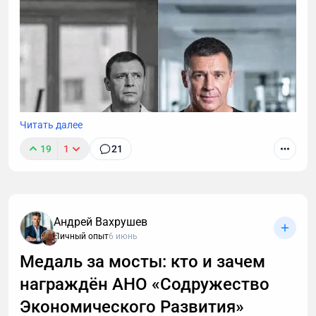
Читать далее
19
1
21
Андрей Вахрушев
Личный опыт
6 июнь
Медаль за мосты: кто и зачем
награждён АНО «Содружество
В этой статье описаны 3 фундаментальных
принципа построения мышц после 40, которые
Экономического Развития»