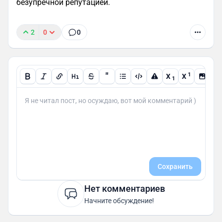
безупречной репутацией.
2
0
0
"
1
X
X
1
Сохранить
Нет комментариев
Начните обсуждение!