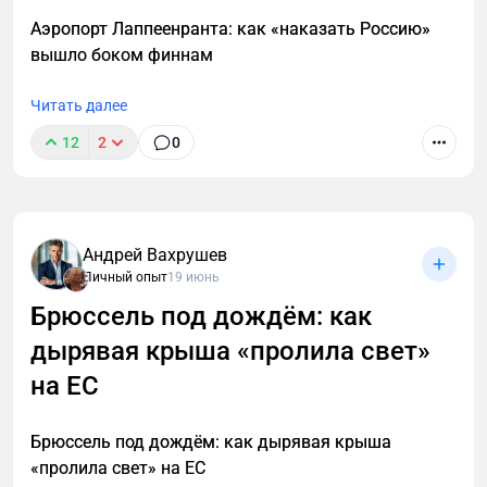
Аэропорт Лаппеенранта: как «наказать Россию»
вышло боком финнам
Читать далее
12
2
0
Андрей Вахрушев
Личный опыт
19 июнь
Брюссель под дождём: как
дырявая крыша «пролила свет»
на ЕС
Брюссель под дождём: как дырявая крыша
«пролила свет» на ЕС