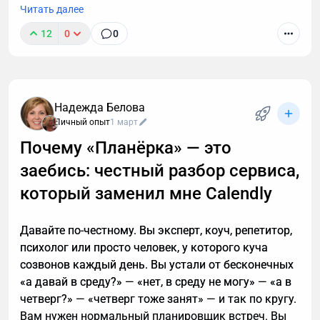
Читать далее
12
0
0
К сожалению, звонок с незнакомого номера — это
обычно спам. И вы не обязаны тратить время,
объясняя в десятый раз за день, что вам не
интересны кредиты, консультации и прочие услуги.
Надежда Белова
Если вы тревожитесь упустить действительно
Личный опыт
1 март
важный разговор, например, ждете курьера, то я
Почему «Планёрка» — это
расскажу, почему стоит делегировать телефонные
заебись: честный разбор сервиса,
звонки мне.
который заменил мне Calendly
Давайте по-честному. Вы эксперт, коуч, репетитор,
психолог или просто человек, у которого куча
созвонов каждый день. Вы устали от бесконечных
«а давай в среду?» — «нет, в среду не могу» — «а в
четверг?» — «четверг тоже занят» — и так по кругу.
Вам нужен нормальный планировщик встреч. Вы