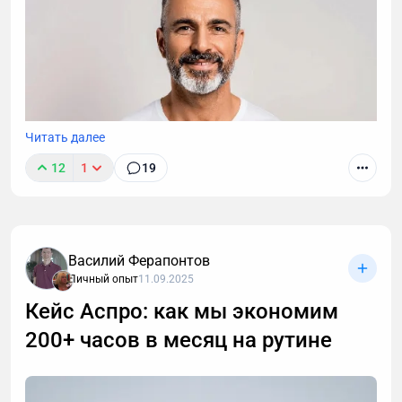
Читать далее
12
1
19
Василий Ферапонтов
Личный опыт
11.09.2025
Кейс Аспро: как мы экономим
200+ часов в месяц на рутине
После 40 лет привычные методы тренировок для
роста мышц перестают работать. В статье -
пошаговая стратегия для мужчин: как преодолеть