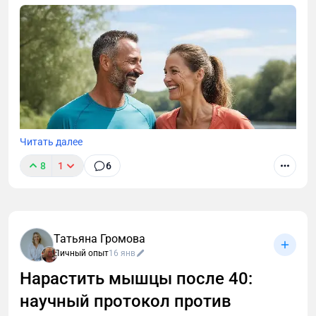
Читать далее
8
1
6
Татьяна Громова
Личный опыт
16 янв
Нарастить мышцы после 40:
научный протокол против
После 40 вес не уходит, а диеты не работают?