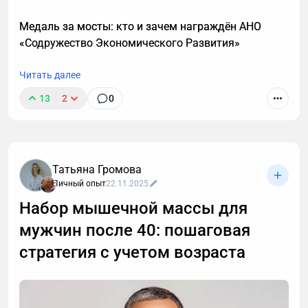
работают с учетом возрастной физиологии и
наконец-то дадут результат. А также объясню, в
Медаль за мосты: кто и зачем награждён АНО
каких случаях этой системы недостаточно и нужен
«Содружество Экономического Развития»
индивидуальный анализ для выявления причин
отсутствия роста мышечной массы.
Читать далее
13
2
0
Татьяна Громова
Личный опыт
22.11.2025
Набор мышечной массы для
мужчин после 40: пошаговая
стратегия с учетом возраста