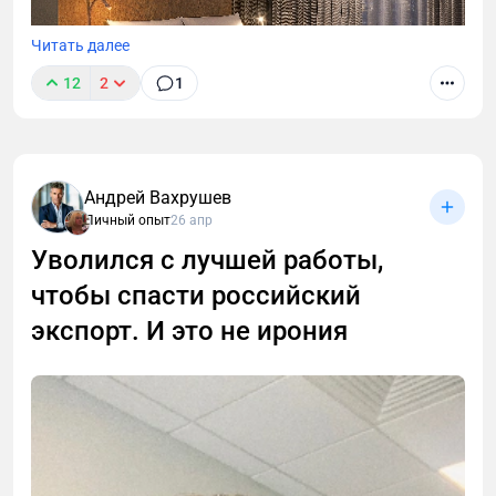
Читать далее
12
2
1
Андрей Вахрушев
Личный опыт
26 апр
В этой статье разберём, чем инвестиционный
проект отличается от «классического» ремонта,
Уволился с лучшей работы,
как собственнику избежать типичных ошибок и
чтобы спасти российский
максимально окупить вложения.
экспорт. И это не ирония