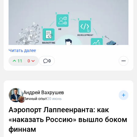
возрастные ограничения, правильно выстроить
тренировки и питание, чтобы набрать мышечную
массу.
Читать далее
11
0
0
Андрей Вахрушев
Личный опыт
20 июнь
Аэропорт Лаппеенранта: как
«наказать Россию» вышло боком
финнам