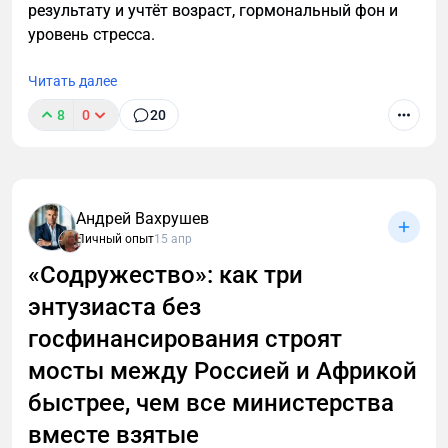
результату и учтёт возраст, гормональный фон и
уровень стресса.
Читать далее
8
0
20
Уволился с лучшей работы, чтобы спасти
российский экспорт. И это не ирония
Андрей Вахрушев
Личный опыт
15 апр
«Содружество»: как три
энтузиаста без
госфинансирования строят
мосты между Россией и Африкой
быстрее, чем все министерства
вместе взятые