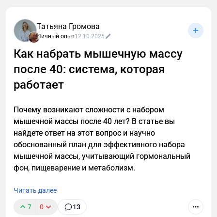
Татьяна Громова
Личный опыт
12.10.2025
Как набрать мышечную массу
после 40: система, которая
После 40 лет мужскому организму нужен особый
подход к похудению. Узнайте, как преодолеть
работает
возрастные изменения, сохранить мышечную
массу и эффективно сжигать жир с помощью
Почему возникают сложности с набором
научно обоснованной стратегии тренировок и
мышечной массы после 40 лет? В статье вы
питания для мужчин.
найдете ответ на этот вопрос и научно
обоснованный план для эффективного набора
мышечной массы, учитывающий гормональный
фон, пищеварение и метаболизм.
Читать далее
7
0
13