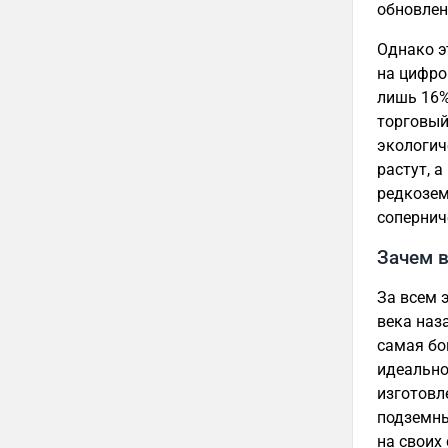
обновлен
Однако э
на цифро
лишь 16%
торговый
экологич
растут, 
редкозем
сопернич
Зачем в
За всем 
века наз
самая бо
идеально
изготовл
подземны
на своих