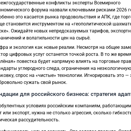
межгосударственные конфликты эксперты Всемирного
ономического форума назвали ключевыми рисками 2026 г
обенно это касается рынка продовольствия и АПК, где торг
ще становится инструментом на «геополитической шахмат
ске». Ожидайте новых непредсказуемых тарифов, экспорт
раничений и волатильности цен на сырьё.
фра и экология как новые реалии. Несмотря на общее зам
ктор цифровых услуг останется точкой роста. В то же врем
елёная» повестка будет напрямую влиять на торговые прав
андарты углеродного следа, ограничения на неэкологичну
аковку, спрос на «чистые» технологии. Игнорировать это —
бровольно сужать свой рынок.
дации для российского бизнеса: стратегия ада
урбулентных условиях российским компаниям, работающи
т или экспорт, нужна не столько агрессия, сколько гибкост
гическая рассудительность.