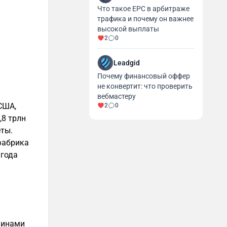
Что такое EPC в арбитраже
трафика и почему он важнее
высокой выплаты
2
0
Leadgid
Почему финансовый оффер
не конвертит: что проверить
вебмастеру
США,
2
0
,8 трлн
ты.
«фабрика
 года
спинами