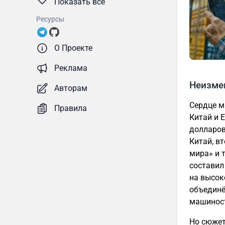
Показать все
Ресурсы
О Проекте
Реклама
Неизме
Авторам
Сердце м
Правила
Китай и 
долларов
Китай, в
мира» и 
составил
на высок
объединё
машиност
Но сюжет