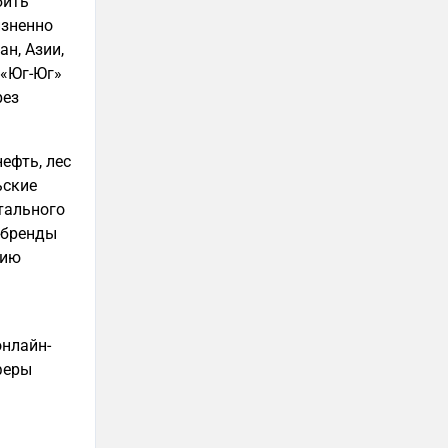
бить
изненно
н, Азии,
 «Юг-Юг»
рез
нефть, лес
ьские
тального
-бренды
рию
онлайн-
феры