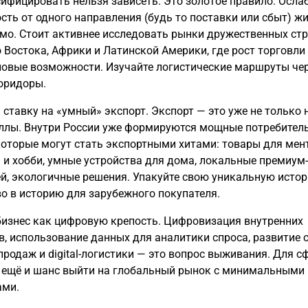
сифицировать нельзя зависеть. Это золотое правило. Осла
сть от одного направления (будь то поставки или сбыт) ж
мо. Стоит активнее исследовать рынки дружественных стра
 Востока, Африки и Латинской Америки, где рост торговли
новые возможности. Изучайте логистические маршруты че
оридоры.
 ставку на «умный» экспорт. Экспорт — это уже не только 
ллы. Внутри России уже формируются мощные потребител
которые могут стать экспортными хитами: товары для мен
 и хобби, умные устройства для дома, локальные премиум
ей, экологичные решения. Упакуйте свою уникальную исто
во в историю для зарубежного покупателя.
 бизнес как цифровую крепость. Цифровизация внутренних
в, использование данных для аналитики спроса, развитие 
продаж и digital-логистики — это вопрос выживания. Для с
о ещё и шанс выйти на глобальный рынок с минимальными
ами.