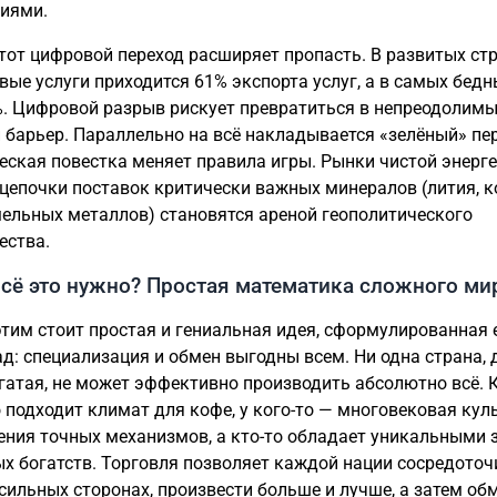
иями.
тот цифровой переход расширяет пропасть. В развитых ст
вые услуги приходится 61% экспорта услуг, а в самых бед
. Цифровой разрыв рискует превратиться в непреодолим
 барьер. Параллельно на всё накладывается «зелёный» пе
еская повестка меняет правила игры. Рынки чистой энерг
а цепочки поставок критически важных минералов (лития, к
ельных металлов) становятся ареной геополитического
ества.
сё это нужно? Простая математика сложного ми
этим стоит простая и гениальная идея, сформулированная 
ад: специализация и обмен выгодны всем. Ни одна страна,
гатая, не может эффективно производить абсолютно всё. 
 подходит климат для кофе, у кого-то — многовековая кул
ения точных механизмов, а кто-то обладает уникальными
х богатств. Торговля позволяет каждой нации сосредоточ
 сильных сторонах, произвести больше и лучше, а затем об