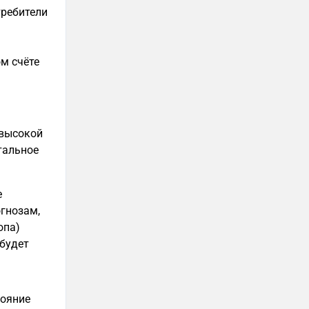
требители
м счёте
 высокой
тальное
е
огнозам,
опа)
 будет
тояние