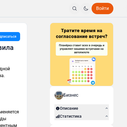
Войти
дписаться
вила
одной
ва.
Бизнес
Описание
 меняется
Статистика
нды
улентным