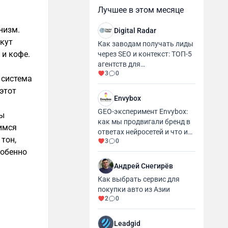
Лучшее в этом месяце
низм.
Digital Radar
екут
Как заводам получать лиды
 и кофе.
через SEO и контекст: ТОП-5
агентств для
3
0
промышленности и
 система
производства
 этот
Envybox
GEO-эксперимент Envybox:
ры
как мы продвигали бренд в
имся
ответах нейросетей и что из
 тон,
3
0
этого вышло
собенно
Андрей Снегирёв
Как выбрать сервис для
покупки авто из Азии
2
0
Leadgid