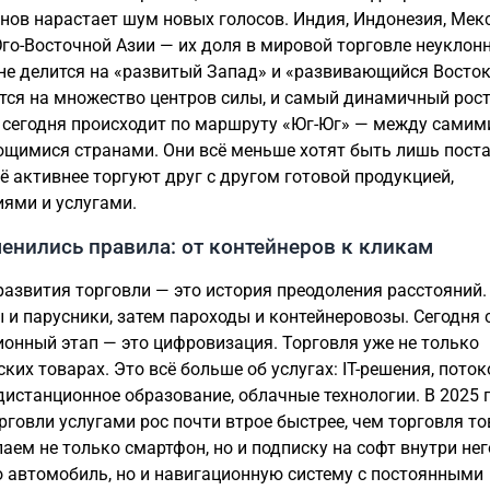
анов нарастает шум новых голосов. Индия, Индонезия, Мек
го-Восточной Азии — их доля в мировой торговле неуклонн
не делится на «развитый Запад» и «развивающийся Восток
тся на множество центров силы, и самый динамичный рос
 сегодня происходит по маршруту «Юг-Юг» — между самим
щимися странами. Они всё меньше хотят быть лишь пос
сё активнее торгуют друг с другом готовой продукцией,
иями и услугами.
енились правила: от контейнеров к кликам
развития торговли — это история преодоления расстояний.
 и парусники, затем пароходы и контейнеровозы. Сегодня
онный этап — это цифровизация. Торговля уже не только
ских товарах. Это всё больше об услугах: IT-решения, пото
 дистанционное образование, облачные технологии. В 2025 
рговли услугами рос почти втрое быстрее, чем торговля т
аем не только смартфон, но и подписку на софт внутри нег
о автомобиль, но и навигационную систему с постоянными