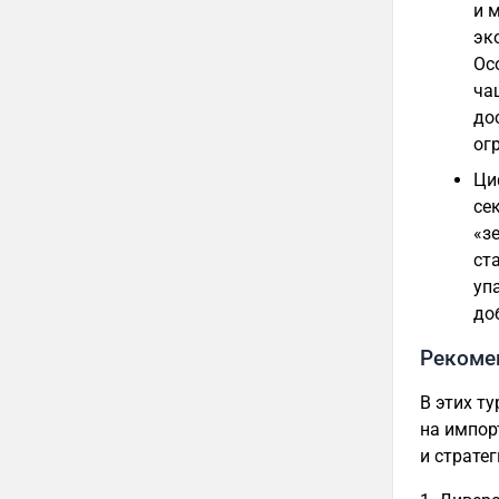
и 
эк
Ос
ча
до
ог
Ци
се
«з
ст
уп
до
Рекомен
В этих т
на импор
и страте