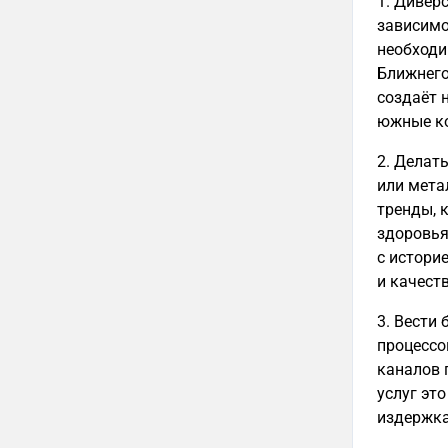
1. Дивер
зависимо
необходи
Ближнего
создаёт 
южные к
2. Делать
или мета
тренды, 
здоровья
с истори
и качест
3. Вести
процессо
каналов 
услуг эт
издержк