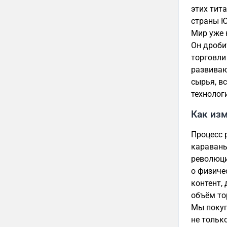
этих тит
страны Ю
Мир уже 
Он дроби
торговли
развиваю
сырья, в
технолог
Как изм
Процесс 
караваны
революци
о физиче
контент,
объём то
Мы покуп
не тольк