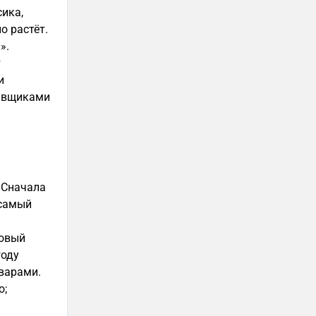
сика,
о растёт.
».
т
и
тавщиками
 Сначала
 самый
ковый
году
оварами.
о;