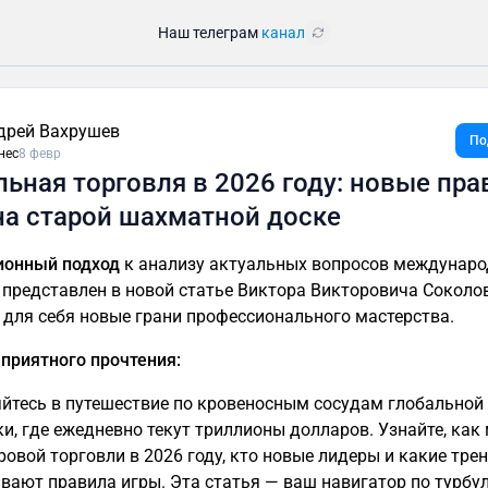
Наш телеграм
канал
дрей Вахрушев
По
нес
8 февр
льная торговля в 2026 году: новые пра
на старой шахматной доске
ионный подход
к анализу актуальных вопросов междунар
 представлен в новой статье Виктора Викторовича Соколо
 для себя новые грани профессионального мастерства.
 приятного прочтения:
йтесь в путешествие по кровеносным сосудам глобальной
и, где ежедневно текут триллионы долларов. Узнайте, как
ровой торговли в 2026 году, кто новые лидеры и какие тре
вают правила игры. Эта статья — ваш навигатор по турб