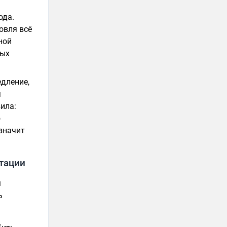
ода.
овля всё
ной
ных
едление,
я
ила:
ю
 значит
птации
м
ь