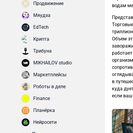
Продвижение
водам ме
Мяудза
Представ
Торговые
EdTech
триллион
Объем эт
Крипта
заворажи
Трибуна
работает 
организм
MIKHAILOV studio
сопротив
оглядыва
Маркетплейсы
в путешес
Роботы в деле
куда дует
если ваш
Finance
Планёрка
Нейросети