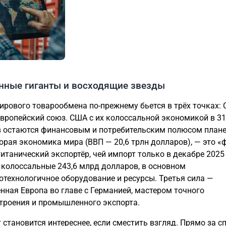
нные гиганты и восходящие звезды
ирового товарообмена по-прежнему бьется в трёх точках: 
Европейский союз. США с их колоссальной экономикой в 31
 остаются финансовым и потребительским полюсом плане
торая экономика мира (ВВП — 20,6 трлн долларов), — это 
титанический экспортёр, чей импорт только в декабре 2025
 колоссальные 243,6 млрд долларов, в основном
отехнологичное оборудование и ресурсы. Третья сила —
нная Европа во главе с Германией, мастером точного
роения и промышленного экспорта.
 становится интереснее, если сместить взгляд. Прямо за 