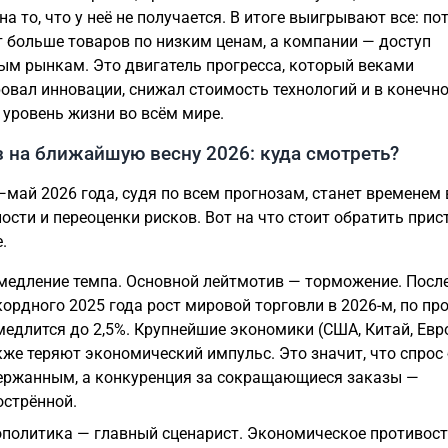
а то, что у неё не получается. В итоге выигрывают все: по
 больше товаров по низким ценам, а компании — доступ
ым рынкам. Это двигатель прогресса, который веками
овал инновации, снижал стоимость технологий и в конечно
уровень жизни во всём мире.
 на ближайшую весну 2026: куда смотреть?
май 2026 года, судя по всем прогнозам, станет временем
ости и переоценки рисков. Вот на что стоит обратить прис
.
медление темпа. Основной лейтмотив — торможение. Посл
кордного 2025 года рост мировой торговли в 2026-м, по пр
медлится до 2,5%. Крупнейшие экономики (США, Китай, Евр
кже теряют экономический импульс. Это значит, что спрос
ержанным, а конкуренция за сокращающиеся заказы —
острённой.
ополитика — главный сценарист. Экономическое противос