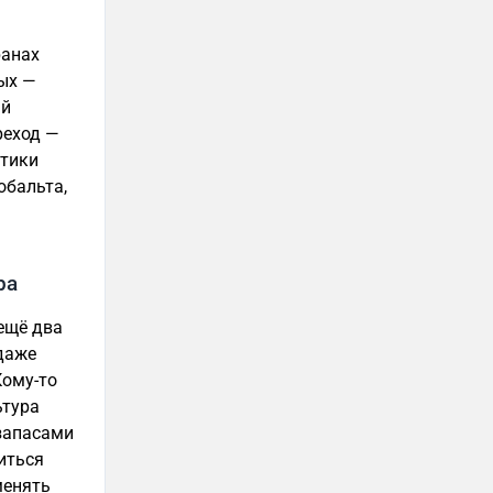
ранах
ных —
ый
реход —
етики
обальта,
ра
ещё два
 даже
Кому-то
ьтура
 запасами
иться
менять