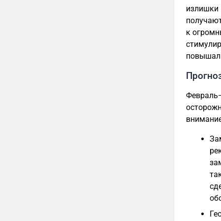
излишки н
получают
к огромн
стимулир
повышал 
Прогноз
Февраль—
осторожн
внимание
За
ре
за
та
сд
об
Ге