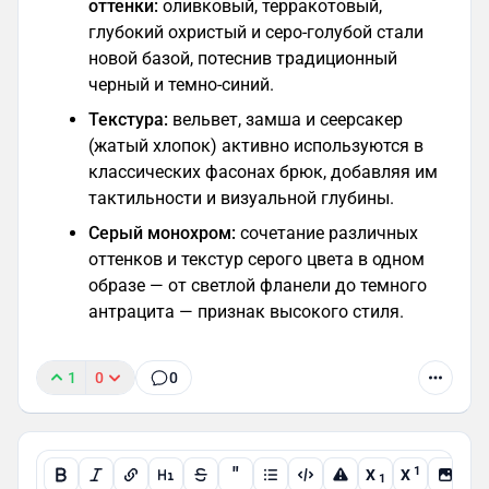
оттенки:
оливковый, терракотовый,
глубокий охристый и серо-голубой стали
новой базой, потеснив традиционный
черный и темно-синий.
Текстура:
вельвет, замша и сеерсакер
(жатый хлопок) активно используются в
классических фасонах брюк, добавляя им
тактильности и визуальной глубины.
Серый монохром:
сочетание различных
оттенков и текстур серого цвета в одном
образе — от светлой фланели до темного
антрацита — признак высокого стиля.
1
0
0
"
1
X
X
1