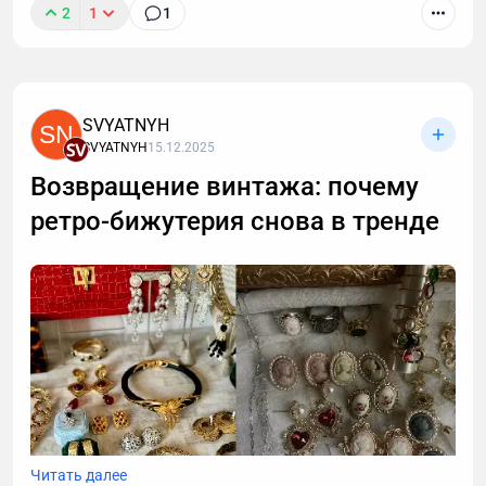
2
1
1
SVYATNYH
SN
SVYATNYH
15.12.2025
Возвращение винтажа: почему
ретро-бижутерия снова в тренде
Классический костюм – это не только элемент
гардероба взрослого мужчины, но и важная часть
Читать далее
детского праздничного образа. Правильно