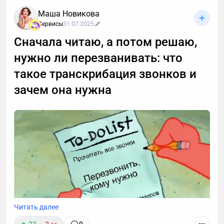
конкретного бренда, отдельно оценивайте жакет и
Маша Новикова
брюки, учитывайте ткань и читайте отзывы с
Сервисы
31.07.2025
реальными параметрами.
Сначала читаю, а потом решаю,
нужно ли перезванивать: что
такое транскрибация звонков и
зачем она нужна
Читать далее
23
2
0