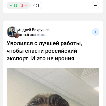
12
2
1
Андрей Вахрушев
Личный опыт
26 апр
В этой статье разберём, чем инвестиционный
проект отличается от «классического» ремонта,
Уволился с лучшей работы,
как собственнику избежать типичных ошибок и
чтобы спасти российский
максимально окупить вложения.
экспорт. И это не ирония