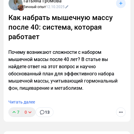
Татьяна Громова
Личный опыт
12.10.2025
Как набрать мышечную массу
после 40: система, которая
После 40 лет мужскому организму нужен особый
подход к похудению. Узнайте, как преодолеть
работает
возрастные изменения, сохранить мышечную
массу и эффективно сжигать жир с помощью
Почему возникают сложности с набором
научно обоснованной стратегии тренировок и
мышечной массы после 40 лет? В статье вы
питания для мужчин.
найдете ответ на этот вопрос и научно
обоснованный план для эффективного набора
мышечной массы, учитывающий гормональный
фон, пищеварение и метаболизм.
Читать далее
7
0
13