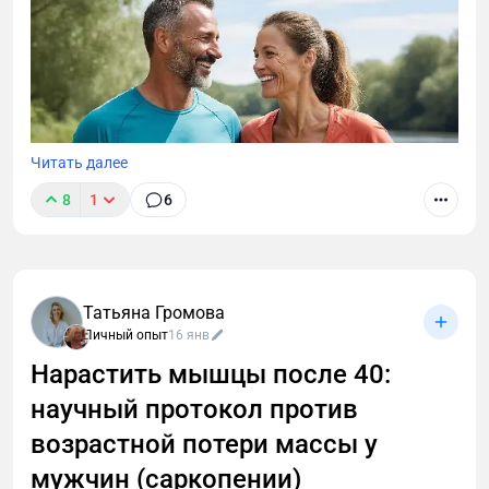
Читать далее
8
1
6
Татьяна Громова
Личный опыт
16 янв
Нарастить мышцы после 40:
научный протокол против
После 40 вес не уходит, а диеты не работают?
Узнайте, как разогнать метаболизм заставить тело
возрастной потери массы у
сжигать жир. Научный протокол от фитнес-
мужчин (саркопении)
эксперта: питание без голода, тренировки для