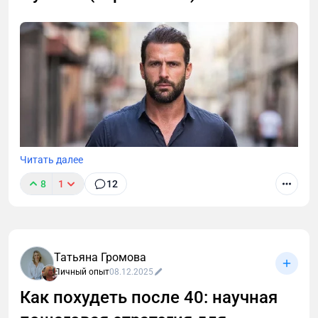
разгона обмена веществ и правила
восстановления. Стратегия, которая сохранит
мышцы и даст энергию.
Читать далее
8
1
12
Татьяна Громова
Личный опыт
08.12.2025
Как похудеть после 40: научная