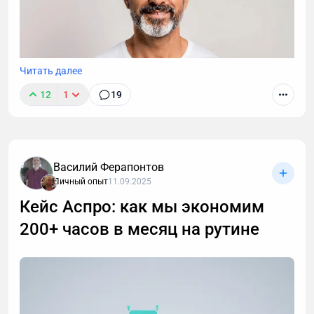
Читать далее
12
1
19
Василий Ферапонтов
Личный опыт
11.09.2025
Кейс Аспро: как мы экономим
200+ часов в месяц на рутине
После 40 лет привычные методы тренировок для
роста мышц перестают работать. В статье -
пошаговая стратегия для мужчин: как преодолеть
возрастные ограничения, правильно выстроить
тренировки и питание, чтобы набрать мышечную
массу.