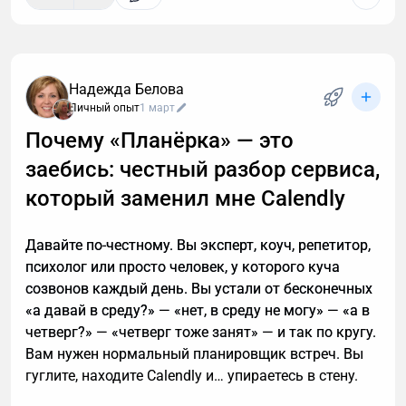
К сожалению, звонок с незнакомого номера — это
обычно спам. И вы не обязаны тратить время,
объясняя в десятый раз за день, что вам не
интересны кредиты, консультации и прочие услуги.
Надежда Белова
Если вы тревожитесь упустить действительно
Личный опыт
1 март
важный разговор, например, ждете курьера, то я
Почему «Планёрка» — это
расскажу, почему стоит делегировать телефонные
заебись: честный разбор сервиса,
звонки мне.
который заменил мне Calendly
Давайте по-честному. Вы эксперт, коуч, репетитор,
психолог или просто человек, у которого куча
созвонов каждый день. Вы устали от бесконечных
«а давай в среду?» — «нет, в среду не могу» — «а в
четверг?» — «четверг тоже занят» — и так по кругу.
Вам нужен нормальный планировщик встреч. Вы
гуглите, находите Calendly и… упираетесь в стену.