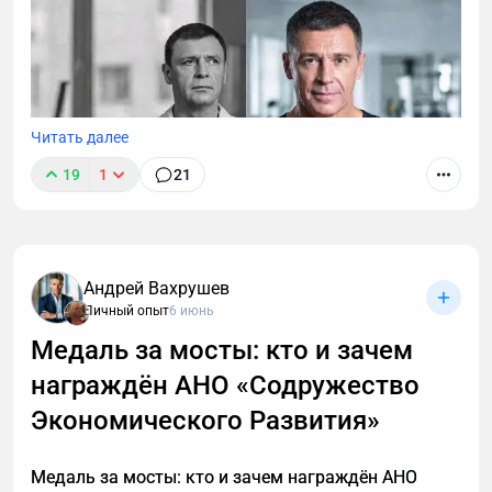
Читать далее
19
1
21
Андрей Вахрушев
Личный опыт
6 июнь
Медаль за мосты: кто и зачем
награждён АНО «Содружество
В этой статье описаны 3 фундаментальных
принципа построения мышц после 40, которые
Экономического Развития»
работают с учетом возрастной физиологии и
наконец-то дадут результат. А также объясню, в
Медаль за мосты: кто и зачем награждён АНО
каких случаях этой системы недостаточно и нужен