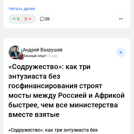
Читать далее
8
0
20
Уволился с лучшей работы, чтобы спасти
российский экспорт. И это не ирония
Андрей Вахрушев
Личный опыт
15 апр
«Содружество»: как три
энтузиаста без
госфинансирования строят
мосты между Россией и Африкой
быстрее, чем все министерства
вместе взятые
«Содружество»: как три энтузиаста без