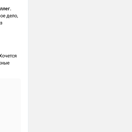
ллег.
ое дело,
из
 Хочется
жные