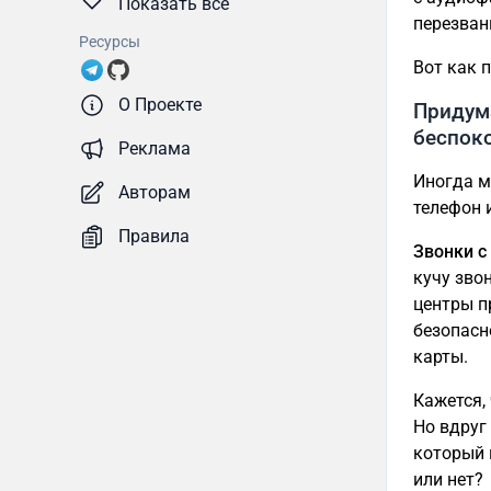
Показать все
перезван
Ресурсы
Вот как 
О Проекте
Придум
беспок
Реклама
Иногда м
Авторам
телефон и
Правила
Звонки с
кучу зво
центры п
безопасн
карты.
Кажется, 
Но вдруг
который 
или нет?