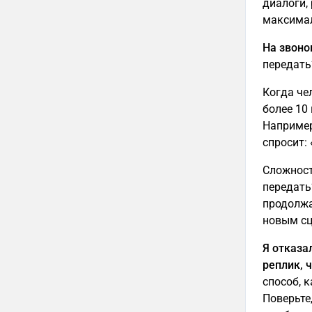
диалоги,
максимал
На звоно
передать
Когда че
более 10
Например
спросит:
Сложност
передать
продолжа
новым сц
Я отказа
реплик, 
способ, 
Поверьте,