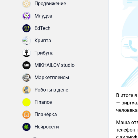
Продвижение
Мяудза
EdTech
Крипта
Трибуна
MIKHAILOV studio
Маркетплейсы
Роботы в деле
В итоге 
Finance
— виртуа
человека
Планёрка
Маша отв
Нейросети
телефон 
с аудиоф