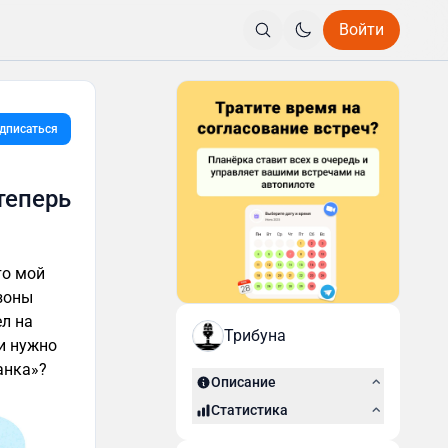
Войти
дписаться
теперь
то мой
 зоны
ел на
Трибуна
и нужно
анка»?
Описание
Статистика