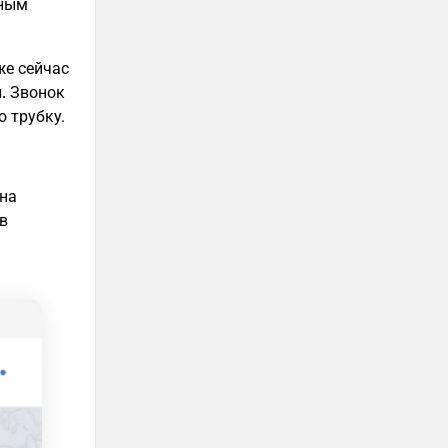
ьным
же сейчас
.
Звонок
 трубку.
 на
в