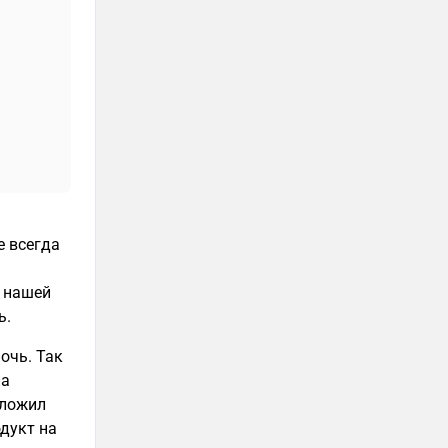
 всегда
 нашей
ь.
ночь. Так
на
вложил
одукт на