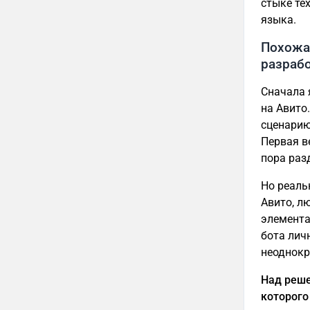
стыке те
языка.
Похожа 
разрабо
Сначала 
на Авито
сценарию
Первая в
пора раз
Но реаль
Авито, л
элемента
бота лич
неоднокр
Над реше
которого