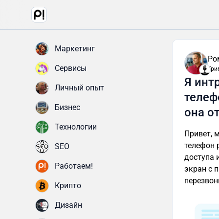
Маркетинг
Ро
Сервисы
Три
Я инт
Личный опыт
телеф
Бизнес
она о
Технологии
Привет, 
телефон р
SEO
доступа 
Работаем!
экран с 
перезвон
Крипто
Дизайн