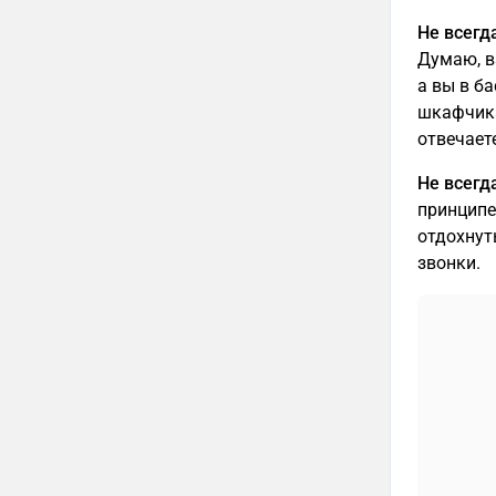
Не всегд
Думаю, в
а вы в ба
шкафчика
отвечаете
Не всегд
принципе
отдохнут
звонки.