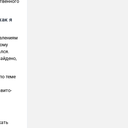
ственного
как я
явлениям
ному
лся.
найдено,
по теме
вито-
жать