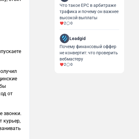
Что такое EPC в арбитраже
трафика и почему он важнее
высокой выплаты
2
0
Leadgid
Почему финансовый оффер
ыпускаете
не конвертит: что проверить
вебмастеру
2
0
получил
цинские
жбы
од от
е звонки.
т курьер,
званивать