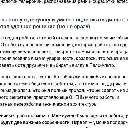
хнологий телефонии, распознавания речи и обработки есте
на живую девушку и умеет поддержать диалог: 
тал удачное решение (но не сразу)
я создал робота, который отвечал на звонки по моим объ
. Это был суперпростой помощник, который работал по од
: выслушивал человека, говорил, что Роман занят, и проща
ерсия вселила в меня уверенность, казалось, что решение 
давать бота друзьям и выбирать виллу в Пало-Альто.
ность оказалось жестче: бот обслуживал любые звонки не 
юди не хотели общаться с роботом, а он не мог поддержать
рные диалоги. Это был полный провал. Чтобы сделать из а
ного секретаря, предстояло еще ОЧЕНЬ много работы и
атная переработка технической архитектуры.
нием я работал месяц. Мне нужно было сделать робота, у
 будут две важные особенности.
Первая — умение поддер