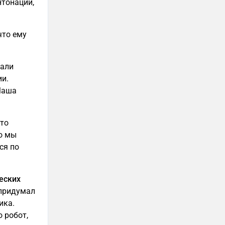
нтонации,
что ему
тали
ии.
 Маша
Что
Но мы
ся по
еских
придумал
ика.
о робот,