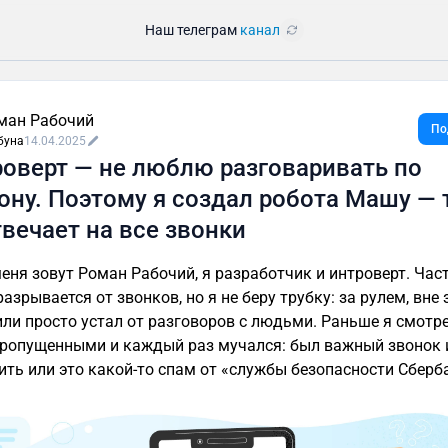
Наш телеграм
канал
ман Рабочий
По
буна
14.04.2025
роверт — не люблю разговаривать по
ону. Поэтому я создал робота Машу — 
твечает на все звонки
меня зовут Роман Рабочий, я разработчик и интроверт. Час
азрывается от звонков, но я не беру трубку: за рулем, вне
или просто устал от разговоров с людьми. Раньше я смотр
пропущенными и каждый раз мучался: был важный звонок 
ить или это какой-то спам от «службы безопасности Сберб