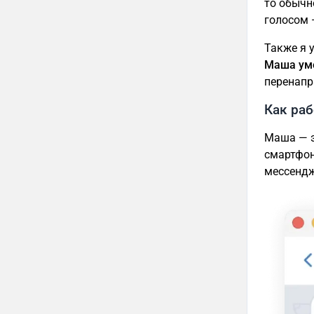
то обычн
голосом 
Также я 
Маша уме
перенапр
Как ра
Маша — э
смартфон
мессендж