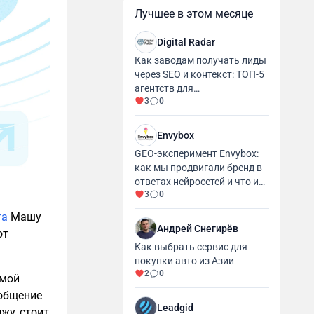
Лучшее в этом месяце
Digital Radar
Как заводам получать лиды
через SEO и контекст: ТОП-5
агентств для
3
0
промышленности и
производства
Envybox
GEO-эксперимент Envybox:
как мы продвигали бренд в
ответах нейросетей и что из
3
0
этого вышло
та
Машу
Андрей Снегирёв
от
Как выбрать сервис для
покупки авто из Азии
2
0
 мой
ообщение
Leadgid
жу, стоит