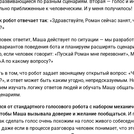
 развивающиеся по разным сценариям. Вторая — голос и и
ьно приближенные к человеческим. И у меня получилось!
к робот отвечает так
: «Здравствуйте, Роман сейчас занят, 
?»
ловек ответит, Маша действует по ситуации — мы разрабо
 вариантов поведения бота и планируем расширять сценар
, если человек говорит: «Пускай Роман мне перезвонит»,
 «А по какому вопросу?»
ь в том, что робот задает звонящему открытый вопрос: «
?», и ответ может быть каким угодно, непредсказуемым. 
ем изучать логику ответов людей и обучать Машу общать
енариям.
лся от стандартного голосового робота с набором механич
чтобы Маша вызывала доверие и желание пообщаться.
И 
как сделать голос очень похожим на голос живого собеседн
 даже если в процессе разговора человек понимает, что эт