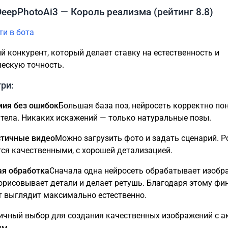
DeepPhotoAi3 — Король реализма (рейтинг 8.8)
ти в бота
й конкурент, который делает ставку на естественность и
ескую точность.
три:
ия без ошибок
Большая база поз, нейросеть корректно по
 тела. Никаких искажений — только натуральные позы.
стичные видео
Можно загрузить фото и задать сценарий. Р
ся качественными, с хорошей детализацией.
я обработка
Сначала одна нейросеть обрабатывает изобр
орисовывает детали и делает ретушь. Благодаря этому ф
т выглядит максимально естественно.
ичный выбор для создания качественных изображений с а
зм.