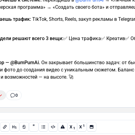
ерская программа» → «Создать своего бота» и отправляе
каешь трафик:
TikTok, Shorts, Reels, закуп рекламы в Telegra
одели решают всего 3 вещи:
✅ Цена трафика✅ Креатив✅ О
ор — @BumPumAi.
Он закрывает большинство задач: от бы
и фото до создания видео с уникальным сюжетом. Баланс
 и возможностей — на высоте. 🚀
0
"
1
X
X
1