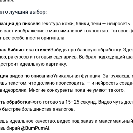
это лучший выбор:
зация до пикселя
Текстура кожи, блики, тени — нейросеть
ывает изображение с максимальной точностью. Готовое 
т все особенности оригинала.
ая библиотека стилей
Забудь про базовую обработку. Зде
поз, ракурсов и готовых сценариев. Выбрал подходящий ша
достроит идеальную картинку.
ция видео по описанию
Уникальная функция. Загружаешь 
шь текстом, что должно происходить, — и нейросеть созда
видеоролик. Многие конкуренты пока не умеют такого.
ть обработки
Фото готово за 15–25 секунд. Видео чуть дол
о быстрее большинства аналогов.
ешь идеальное качество, видео под заказ и максимальны
 выбирай
@BumPumAi
.