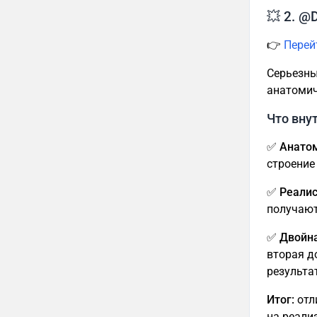
💥 2. @
👉
Перей
Серьезны
анатомич
Что вну
✅ Анатом
строение
✅ Реали
получают
✅ Двойна
вторая д
результа
Итог:
отл
на реали