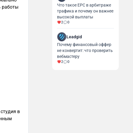
Что такое EPC в арбитраже
ь работы
трафика и почему он важнее
высокой выплаты
2
0
Leadgid
Почему финансовый оффер
не конвертит: что проверить
вебмастеру
2
0
 студия в
ренным