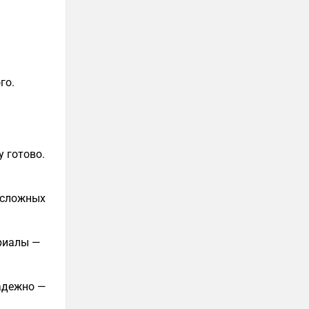
го.
у готово.
а сложных
ериалы —
надежно —