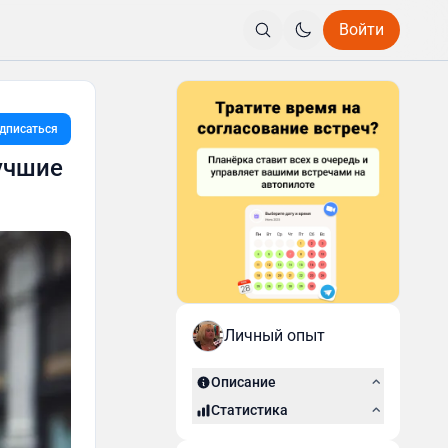
Войти
дписаться
учшие
Личный опыт
Описание
Статистика