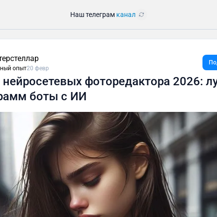
Наш телеграм
канал
терстеллар
По
ный опыт
20 февр
 нейросетевых фоторедактора 2026: л
рамм боты с ИИ⁠