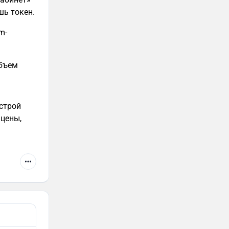
шь токен.
m-
бъем
строй
 цены,