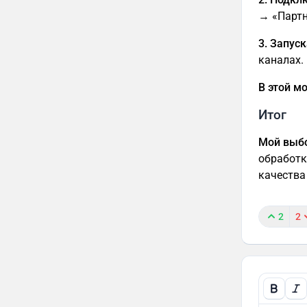
→ «Партн
3. Запус
каналах.
В этой м
Итог
Мой выб
обработк
качества
2
2