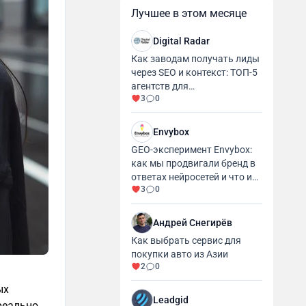
Лучшее в этом месяце
Digital Radar
Как заводам получать лиды
через SEO и контекст: ТОП-5
агентств для
3
0
промышленности и
производства
Envybox
GEO-эксперимент Envybox:
как мы продвигали бренд в
ответах нейросетей и что из
3
0
этого вышло
Андрей Снегирёв
Как выбрать сервис для
покупки авто из Азии
2
0
ых
Leadgid
реально