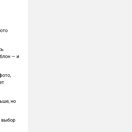
фото
сь
блон — и
фото,
ет
ьше, но
й выбор