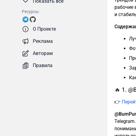
Показать все
рабочие 
Ресурсы
и стабил
Содержа
О Проекте
Лу
Реклама
Фо
Авторам
Пр
Правила
За
Ка
🔥 1. @
👉
Перей
@BumPu
Telegram
понимани
использо