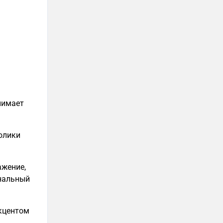
нимает
олики
ажение,
инальный
кцентом