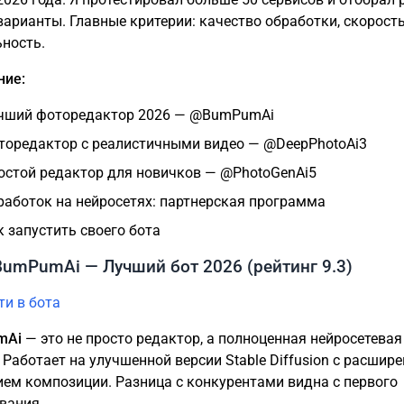
варианты. Главные критерии: качество обработки, скорост
ьность.
ние:
чший фоторедактор 2026 — @BumPumAi
торедактор с реалистичными видео — @DeepPhotoAi3
остой редактор для новичков — @PhotoGenAi5
работок на нейросетях: партнерская программа
к запустить своего бота
BumPumAi — Лучший бот 2026 (рейтинг 9.3)
ти в бота
mAi
— это не просто редактор, а полноценная нейросетевая
. Работает на улучшенной версии Stable Diffusion с расши
ем композиции. Разница с конкурентами видна с первого
вания.