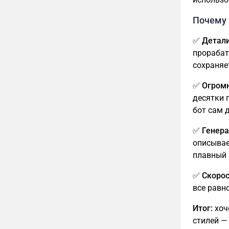
Почему 
✅ Детали
прорабат
сохраняе
✅ Огромн
десятки 
бот сам 
✅ Генера
описывае
плавный 
✅ Скорос
все равн
Итог:
хоч
стилей —