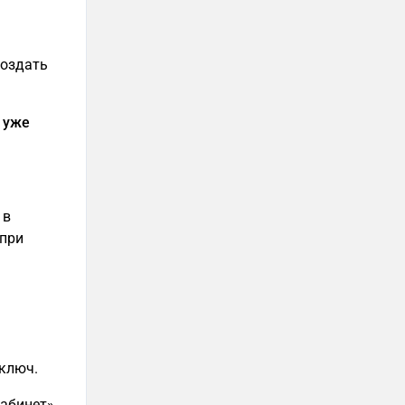
создать
ь уже
в
 при
-ключ.
абинет»