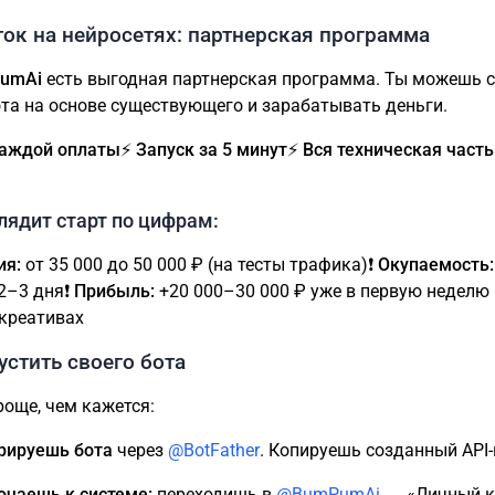
ок на нейросетях: партнерская программа
umAi
есть выгодная партнерская программа. Ты можешь 
ота на основе существующего и зарабатывать деньги.
 каждой оплаты
⚡️ Запуск за 5 минут
⚡️ Вся техническая част
лядит старт по цифрам:
ия:
от 35 000 до 50 000 ₽ (на тесты трафика)❗️
Окупаемость:
2–3 дня❗️
Прибыль:
+20 000–30 000 ₽ уже в первую неделю
креативах
устить своего бота
роще, чем кажется:
трируешь бота
через
@BotFather
. Копируешь созданный API
ючаешь к системе:
переходишь в
@BumPumAi
→ «Личный к