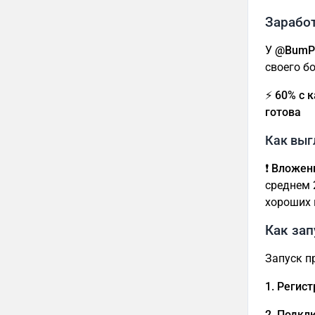
Заработ
У
@BumP
своего б
⚡️ 60% с
готова
Как выг
❗️
Вложен
среднем 
хороших 
Как зап
Запуск п
1. Регис
2. Подкл