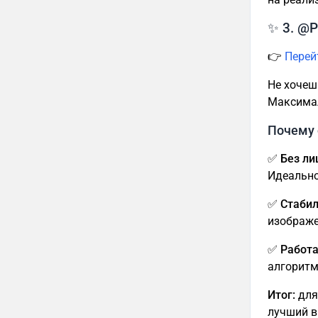
✨ 3. @P
👉
Перей
Не хочеш
Максимал
Почему 
✅ Без ли
Идеально
✅ Стабил
изображе
✅ Работа
алгоритм
Итог:
для
лучший в