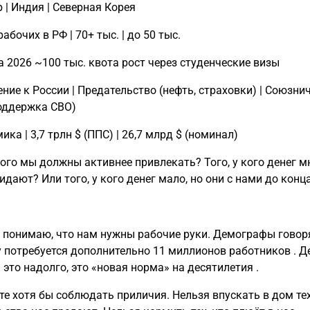
 | Индия | Северная Корея
рабочих в РФ | 70+ тыс. | до 50 тыс.
на 2026 ~100 тыс. квота рост через студенческие визы
ение к России | Предательство (нефть, страховки) | Союзни
поддержка СВО)
ика | 3,7 трлн $ (ППС) | 26,7 млрд $ (номинал)
кого мы должны активнее привлекать? Того, у кого денег мн
идают? Или того, у кого денег мало, но они с нами до конц
я понимаю, что нам нужны рабочие руки. Демографы говоря
у потребуется дополнительно 11 миллионов работников . 
 это надолго, это «новая норма» на десятилетия .
те хотя бы соблюдать приличия. Нельзя впускать в дом тех