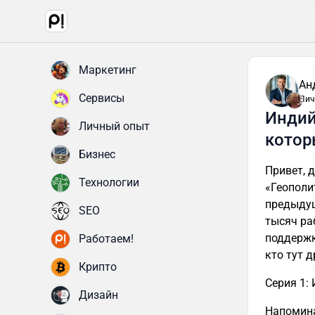
Маркетинг
Ан
Сервисы
Лич
Индий
Личный опыт
котор
Бизнес
Привет, 
Технологии
«Геополи
предыдущ
SEO
тысяч ра
поддержк
Работаем!
кто тут др
Крипто
Серия 1:
Дизайн
Напомина