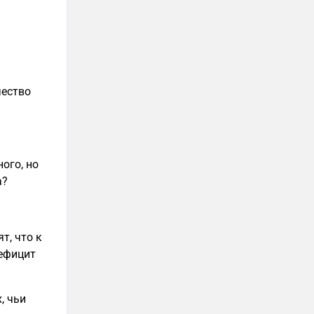
чество
ого, но
а?
т, что к
Дефицит
, чьи