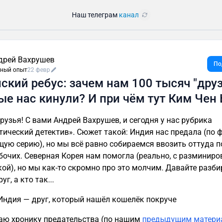
Наш телеграм
канал
дрей Вахрушев
По
ный опыт
22 февр
ский ребус: зачем нам 100 тысяч "друз
ые нас кинули? И при чём тут Ким Чен
друзья! С вами Андрей Вахрушев, и сегодня у нас рубрика
тический детектив». Сюжет такой: Индия нас предала (по ф
ую серию), но мы всё равно собираемся ввозить оттуда п
бочих. Северная Корея нам помогла (реально, с разминиро
ой), но мы как-то скромно про это молчим. Давайте разби
уг, а кто так...
 Индия — друг, который нашёл кошелёк покруче
ю хронику предательства (по нашим
предыдущим матери