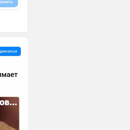
ранить
дписаться
имает