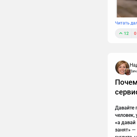
Читать да
12
0
На
Лич
К сожале
Почем
обязаны т
интересн
серви
упустить
расскажу
Давайте п
человек,
«а давай 
занят» —