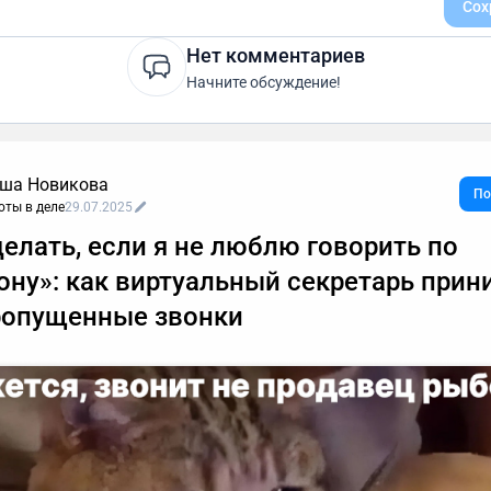
Сох
Нет комментариев
Начните обсуждение!
ша Новикова
По
оты в деле
29.07.2025
делать, если я не люблю говорить по
ону»: как виртуальный секретарь прин
ропущенные звонки