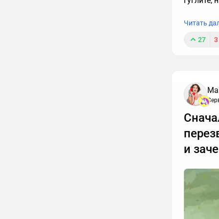
гуглите, 
Читать да
27
3
Ма
Сер
Снача
перез
и зач