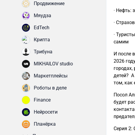
Продвижение
· Нефть: 
Мяудза
· Страхо
EdTech
· Турист
Крипта
самим
Трибуна
И после 
2026 год
MIKHAILOV studio
городах,
детей? А
Маркетплейсы
том, как
Роботы в деле
Посол Ал
Finance
будет ра
контакта
Нейросети
предате
Планёрка
Серия 2: