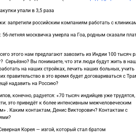
закупки упали в 3,5 раза
вки: запретили российским компаниям работать с клиника
ы: 56-летняя москвичка умерла на Гоа, родным сказали пла
всего этого нам предлагают завозить из Индии 100 тысяч р
у? Серьёзно? Вы понимаете, что эти люди будут жить в на
 работать на наших стройках, лечить наших больных, учить
 их правительство в это время будет договариваться с Тр
 ещё надавить на Россию?
ипов, конечно, радуется: «70 тысяч индийцев уже трудятся
сти, это приведёт к более интенсивным межчеловеческим
м» . Каким контактам, Денис Викторович? Контактам с
лями?
 Северная Корея — изгой, который стал братом