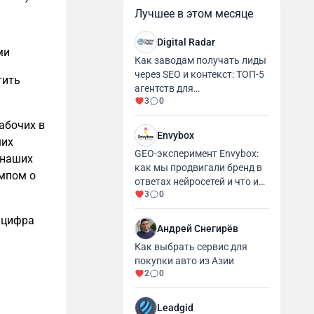
Лучшее в этом месяце
Digital Radar
ми
Как заводам получать лиды
через SEO и контекст: ТОП-5
тить
агентств для
3
0
промышленности и
производства
абочих в
Envybox
ших
GEO-эксперимент Envybox:
 наших
как мы продвигали бренд в
ампом о
ответах нейросетей и что из
3
0
этого вышло
, цифра
Андрей Снегирёв
Как выбрать сервис для
покупки авто из Азии
2
0
Leadgid