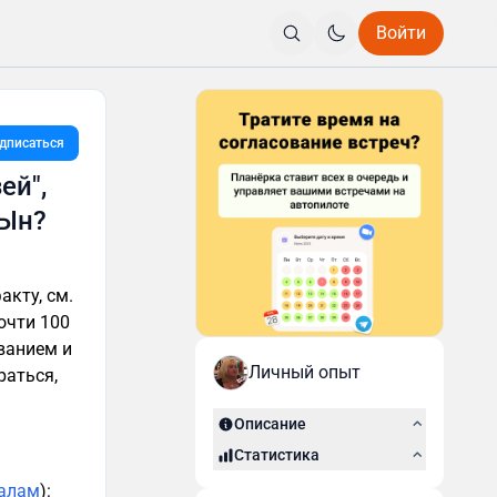
Войти
дписаться
ей",
 Ын?
акту, см.
очти 100
ванием и
Личный опыт
раться,
Описание
Статистика
алам
):