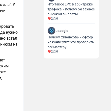
 зла". У
Что такое EPC в арбитраже
трафика и почему он важнее
ячи
высокой выплаты
2
0
ировать
Leadgid
гда нужно
Почему финансовый оффер
чно встал
не конвертит: что проверить
зником на
вебмастеру
2
0
яет
еским
уже
,