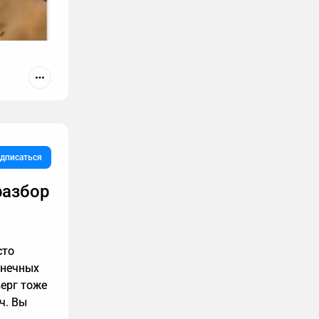
дписаться
ы не
разбор
тесь
 то я
сто
онечных
верг тоже
ч. Вы