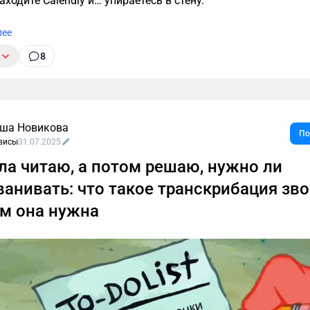
находите Calendly и… упираетесь в стену.
лее
8
ша Новикова
По
висы
31.07.2025
ла читаю, а потом решаю, нужно ли
ванивать: что такое транскрибация зв
ем она нужна