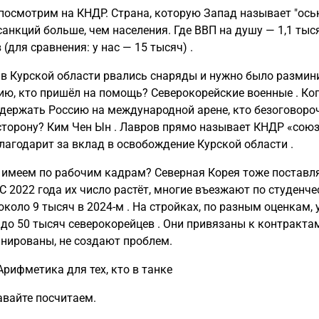
 посмотрим на КНДР. Страна, которую Запад называет "осью
санкций больше, чем населения. Где ВВП на душу — 1,1 тыс
(для сравнения: у нас — 15 тысяч) .
 в Курской области рвались снаряды и нужно было размин
ию, кто пришёл на помощь? Северокорейские военные . Ко
держать Россию на международной арене, кто безоговоро
сторону? Ким Чен Ын . Лавров прямо называет КНДР «сою
благодарит за вклад в освобождение Курской области .
 имеем по рабочим кадрам? Северная Корея тоже поставл
 С 2022 года их число растёт, многие въезжают по студенч
около 9 тысяч в 2024-м . На стройках, по разным оценкам, 
 до 50 тысяч северокорейцев . Они привязаны к контрактам
нированы, не создают проблем.
Арифметика для тех, кто в танке
авайте посчитаем.