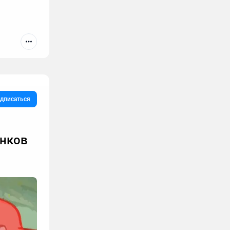
дписаться
онков