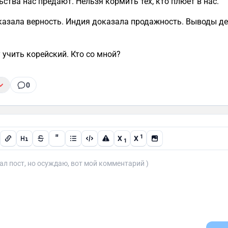
ьства нас предают. Нельзя кормить тех, кто плюёт в нас.
азала верность. Индия доказала продажность. Выводы де
у учить корейский. Кто со мной?
0
"
1
X
X
1