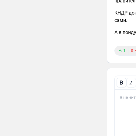
правител
КНДР док
сами.
А я пойд
1
0