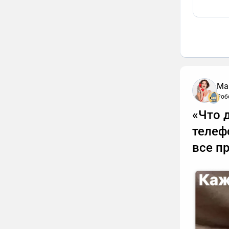
Ма
Роб
«Что 
телеф
все п