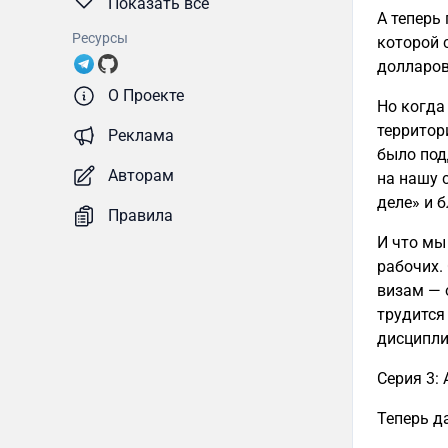
Показать все
А теперь
Ресурсы
которой 
долларов 
О Проекте
Но когда
территор
Реклама
было под
Авторам
на нашу 
деле» и 
Правила
И что мы
рабочих.
визам — 
трудится
дисципли
Серия 3: 
Теперь д