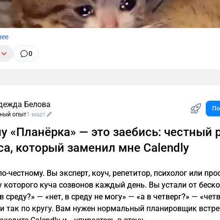
лее
0
дежда Белова
По
ный опыт
1 март
нию, звонок с незнакомого номера — это обычно спам. И в
у «Планёрка» — это заебись: честный 
ратить время, объясняя в десятый раз за день, что вам не
ы кредиты, консультации и прочие услуги. Если вы тревожи
са, который заменил мне Calendly
 действительно важный разговор, например, ждете курьера,
, почему стоит делегировать телефонные звонки мне.
о-честному. Вы эксперт, коуч, репетитор, психолог или про
 у которого куча созвонов каждый день. Вы устали от беск
в среду?» — «нет, в среду не могу» — «а в четверг?» — «чет
 и так по кругу. Вам нужен нормальный планировщик встре