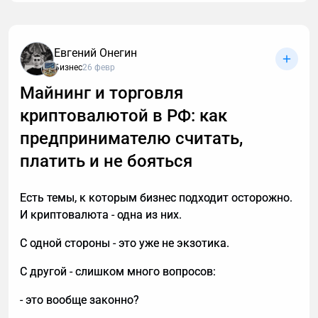
обычно спам. И вы не обязаны тратить время,
объясняя в десятый раз за день, что вам не
интересны кредиты, консультации и прочие услуги.
Евгений Онегин
Если вы тревожитесь упустить действительно
Бизнес
26 февр
важный разговор, например, ждете курьера, то я
Майнинг и торговля
расскажу, почему стоит делегировать телефонные
криптовалютой в РФ: как
звонки мне.
предпринимателю считать,
платить и не бояться
Есть темы, к которым бизнес подходит осторожно.
И криптовалюта - одна из них.
С одной стороны - это уже не экзотика.
С другой - слишком много вопросов:
- это вообще законно?