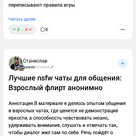
переписывают правила игры
Эти изменения требуют от предпринимателей
адаптации бизнес-процессов, обновления
Читать далее
документации и повышения внимания к
8
4
0
соблюдению новых норм. Рекомендуется заранее
ознакомиться с деталями нововведений и при
необходимости проконсультироваться с юристами
или специалистами в соответствующих областях.
Станислав
Есть вопросы по адаптации вашей компании к
Бизнес
10 июнь
новым требованиям? Пишите в комментариях или
Лучшие nsfw чаты для общения:
в ЛС — буду рада помочь!
Взрослый флирт анонимно
Жанна Тищенко, юрист в области корпоративного
права
Аннотация.В материале я делюсь опытом общения
в взрослых чатах, где ценится не демонстрация
#корпоративноеправо #юрист #бизнес
яркости, а способность чувствовать нюанс,
#ЖаннаТищенко #юристЖаннаТищенко
удерживать внимание, слушать и отвечать так,
чтобы диалог жил сам по себе. Речь пойдёт о