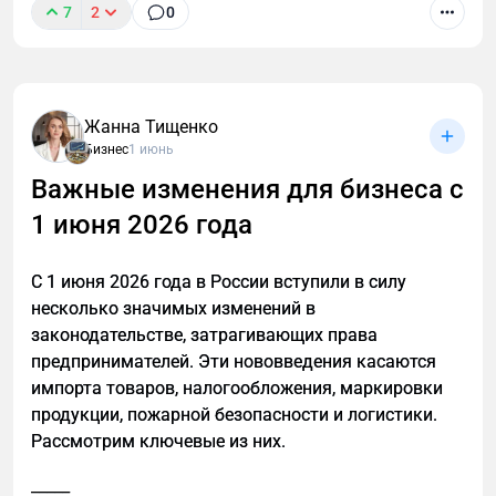
7
2
0
Article для статей;
Щеточные профили и плинтусы скольжения для
Organization для информации о компании.
монтажно-сборочных столов: преимущества, виды,
3. Учет голосового и мобильного сценария
материалы, критерии выбора и монтаж. Защита
Жанна Тищенко
деталей от царапин.
Бизнес
1 июнь
В голосовом поиске пользователь формулирует
Важные изменения для бизнеса с
запросы иначе. Они звучат как живые вопросы, а
не как набор ключевых слов.
1 июня 2026 года
Чтобы подстроиться под этот сценарий:
С 1 июня 2026 года в России вступили в силу
используем естественный язык в заголовках
несколько значимых изменений в
и текстах;
законодательстве, затрагивающих права
даем один четкий ответ на один запрос;
предпринимателей. Эти нововведения касаются
импорта товаров, налогообложения, маркировки
избегаем переоптимизированных
продукции, пожарной безопасности и логистики.
формулировок, которые плохо
Рассмотрим ключевые из них.
воспринимаются на слух.
_____
Как подготовить сайт к GEO