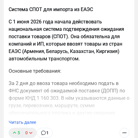
1. Сущности и контекст: кто вы и о чем сайт
Система СПОТ для импорта из ЕАЭС
Нейросети работают не с ключевыми словами, а с
С 1 июня 2026 года начала действовать
сущностями. Для GEO важно, чтобы компания,
национальная система подтверждения ожидания
продукт и тематика были описаны однозначно и
поставки товаров (СПОТ). Она обязательна для
без размытых формулировок.
компаний и ИП, которые ввозят товары из стран
ЕАЭС (Армения, Беларусь, Казахстан, Киргизия)
Для этого необходимо:
автомобильным транспортом.
четко описать бренд, продукт и сферу
Основные требования:
деятельности;
иметь отдельную страницу «О компании»;
За 2 дня до ввоза товара необходимо подать в
ФНС документ об ожидаемой поставке (ДОПП) по
создавать страницы под ключевые услуги;
форме КНД 1 160 303. В нём указываются данные о
в крупных материалах подчеркивать
грузе, перевозчике, маршруте, сумме
экспертизу через конкретику, примеры и
обеспечительного платежа и другие сведения.
схемы.
Читать далее
До пересечения границы нужно внести
Простой тест: если показать человеку несколько
обеспечительный платёж, который соответствует
5
0
1
текстов с сайта, он должен сразу понять, чем