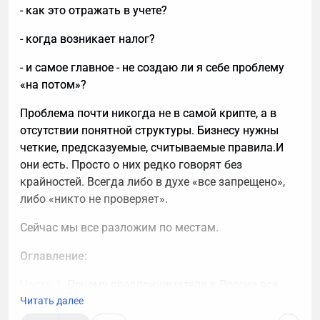
- как это отражать в учете?
- когда возникает налог?
- и самое главное - не создаю ли я себе проблему
«на потом»?
Проблема почти никогда не в самой крипте, а в
отсутствии понятной структуры. Бизнесу нужны
четкие, предсказуемые, считываемые правила.И
они есть. Просто о них редко говорят без
крайностей. Всегда либо в духе «все запрещено»,
либо «никто не проверяет».
Сейчас мы все разложим по местам.
Оглавление:
Часть 1.
Почему предприниматели в России все
чаще смотрят в сторону крипты
Читать далее