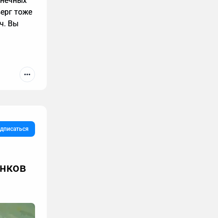
онечных
верг тоже
ч. Вы
дписаться
онков