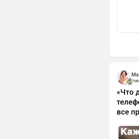
Ма
Роб
«Что 
телеф
все п