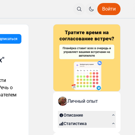
Войти
дписаться
х"
сти
Речь о
вателем
Личный опыт
Описание
Статистика