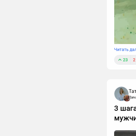
Читать да
23
2
Та
Лич
3 шаг
Звонки м
мужчи
пару абз
находить
Рассказы