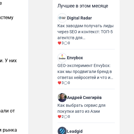
е
Лучшее в этом месяце
.
истему
Digital Radar
Как заводам получать лиды
через SEO и контекст: ТОП-5
агентств для
3
0
промышленности и
производства
Envybox
. У них
GEO-эксперимент Envybox:
как мы продвигали бренд в
ответах нейросетей и что из
3
0
этого вышло
Андрей Снегирёв
Как выбрать сервис для
али от
покупки авто из Азии
2
0
м рынка
Leadgid