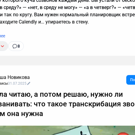
 у которого куча созвонов каждый день. Вы устали от беск
в среду?» — «нет, в среду не могу» — «а в четверг?» — «чет
 и так по кругу. Вам нужен нормальный планировщик встре
находите Calendly и… упираетесь в стену.
лее
8
ша Новикова
По
висы
31.07.2025
ла читаю, а потом решаю, нужно ли
ванивать: что такое транскрибация зв
ем она нужна