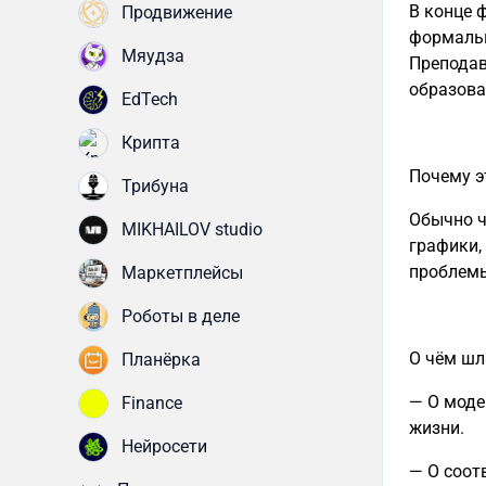
В конце 
Продвижение
формальн
Мяудза
Преподав
образова
EdTech
Крипта
Почему э
Трибуна
Обычно ч
MIKHAILOV studio
графики,
проблемы
Маркетплейсы
Роботы в деле
О чём шл
Планёрка
— О моде
Finance
жизни.
Нейросети
— О соот