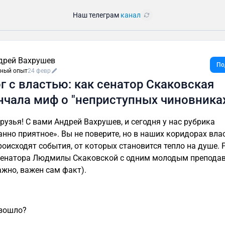
Наш телеграм
канал
дрей Вахрушев
По
ный опыт
24 февр
г с властью: как сенатор Скаковская
нчала миф о "неприступных чиновника
друзья! С вами Андрей Вахрушев, и сегодня у нас рубрика
нно приятное». Вы не поверите, но в наших коридорах вла
роисходят события, от которых становится тепло на душе. 
сенатора Людмилы Скаковской с одним молодым препода
ажно, важен сам факт).
зошло?