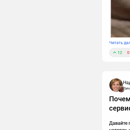
Читать да
12
0
На
Лич
К сожале
Почем
обязаны т
интересн
серви
упустить
расскажу
Давайте п