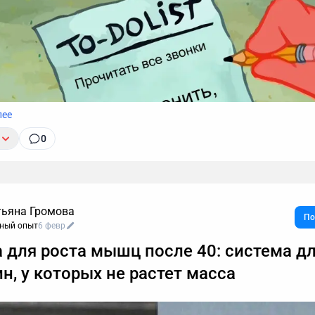
лее
0
тьяна Громова
По
ный опыт
6 февр
а для роста мышц после 40: система д
огут длиться часами, но важные моменты часто укладыва
н, у которых не растет масса
ацев. Транскрибация преобразует разговоры в текст, позво
 любые устные договоренности буквально за секунды.
ваю принцип работы этой технологии, способы ее применен