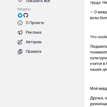
Показать все
труда. Не
Ресурсы
— О межд
вузы был
О Проекте
Реклама
Что особ
Авторам
Людмила 
Правила
понимает
культурн
учится в
наших це
Мой верд
Друзья, 
думающих