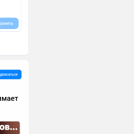
ранить
дписаться
имает