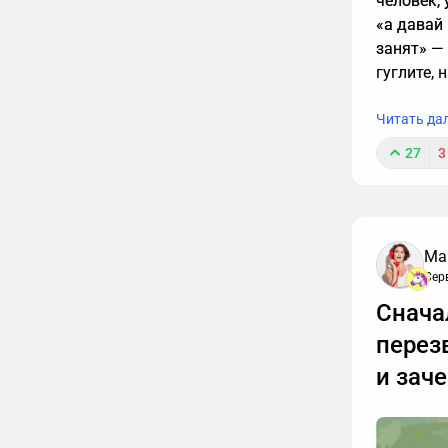
человек,
«а давай 
занят» —
гуглите, 
Читать да
27
3
Ма
Сер
Снача
перез
и зач