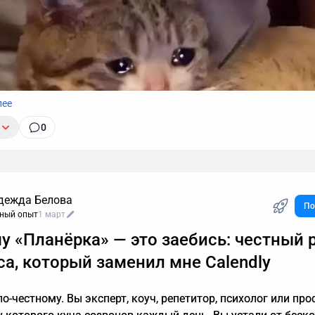
лее
0
дежда Белова
По
ный опыт
1 март
нию, звонок с незнакомого номера — это обычно спам. И в
у «Планёрка» — это заебись: честный 
ратить время, объясняя в десятый раз за день, что вам не
ы кредиты, консультации и прочие услуги. Если вы тревожи
са, который заменил мне Calendly
 действительно важный разговор, например, ждете курьера,
, почему стоит делегировать телефонные звонки мне.
о-честному. Вы эксперт, коуч, репетитор, психолог или про