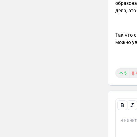
образова
дела, это
Так что 
можно ув
5
0