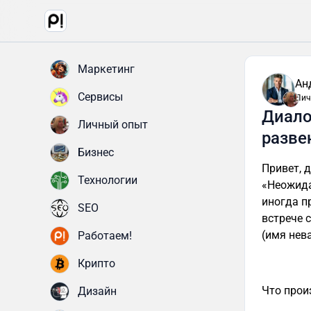
Маркетинг
Ан
Сервисы
Лич
Диало
Личный опыт
разве
Бизнес
Привет, 
Технологии
«Неожида
иногда п
SEO
встрече 
(имя нев
Работаем!
Крипто
Что прои
Дизайн