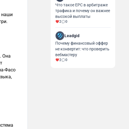
Что такое EPC в арбитраже
трафика и почему он важнее
ы наши
высокой выплаты
три.
2
0
Leadgid
Почему финансовый оффер
не конвертит: что проверить
вебмастеру
. Она
2
0
нт
на-Фасо
языка,
истема