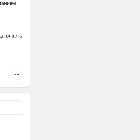
иманием
да власть