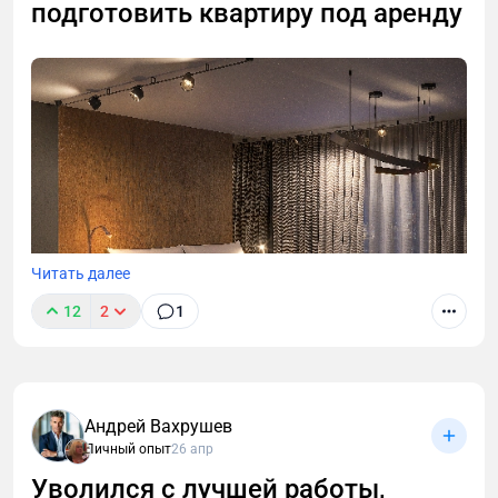
подготовить квартиру под аренду
Читать далее
12
2
1
Андрей Вахрушев
Личный опыт
26 апр
В этой статье разберём, чем инвестиционный
проект отличается от «классического» ремонта,
Уволился с лучшей работы,