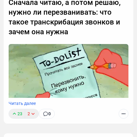
Сначала читаю, а потом решаю,
нужно ли перезванивать: что
такое транскрибация звонков и
зачем она нужна
Читать далее
23
2
0
Звонки могут длиться часами, но важные моменты
часто укладываются в пару абзацев.