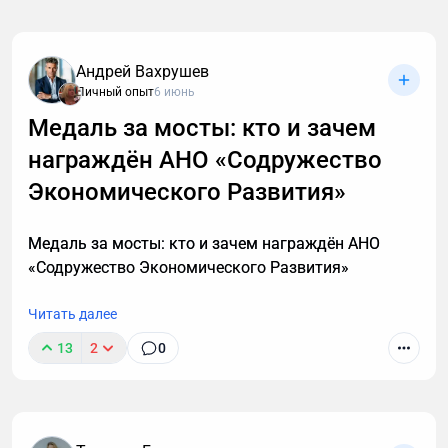
Андрей Вахрушев
Личный опыт
6 июнь
Медаль за мосты: кто и зачем
награждён АНО «Содружество
В этой статье описаны 3 фундаментальных
принципа построения мышц после 40, которые
Экономического Развития»
работают с учетом возрастной физиологии и
наконец-то дадут результат. А также объясню, в
Медаль за мосты: кто и зачем награждён АНО
каких случаях этой системы недостаточно и нужен
«Содружество Экономического Развития»
индивидуальный анализ для выявления причин
отсутствия роста мышечной массы.
Читать далее
13
2
0