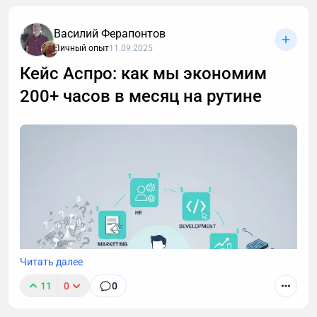
Василий Ферапонтов
Личный опыт
11.09.2025
Кейс Аспро: как мы экономим
200+ часов в месяц на рутине
После 40 лет привычные методы тренировок для
роста мышц перестают работать. В статье -
пошаговая стратегия для мужчин: как преодолеть
возрастные ограничения, правильно выстроить
тренировки и питание, чтобы набрать мышечную
массу.
Читать далее
11
0
0