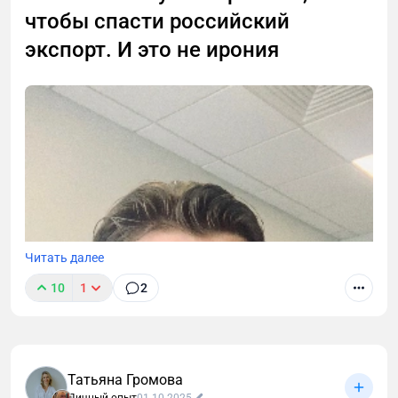
как собственнику избежать типичных ошибок и
чтобы спасти российский
максимально окупить вложения.
экспорт. И это не ирония
Читать далее
10
1
2
Татьяна Громова
Личный опыт
01.10.2025