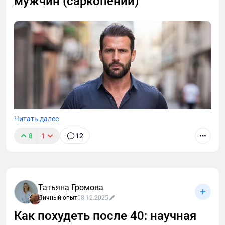
мужчин (саркопении)
эксперта: питание без голода, тренировки для
разгона обмена веществ и правила
восстановления. Стратегия, которая сохранит
мышцы и даст энергию.
Читать далее
8
1
12
Татьяна Громова
Личный опыт
08.12.2025
Как похудеть после 40: научная