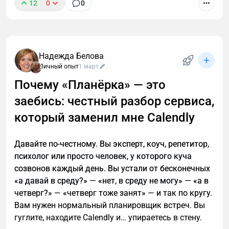
12
0
0
К сожалению, звонок с незнакомого номера — это
обычно спам. И вы не обязаны тратить время,
объясняя в десятый раз за день, что вам не
интересны кредиты, консультации и прочие услуги.
Надежда Белова
Если вы тревожитесь упустить действительно
Личный опыт
1 март
важный разговор, например, ждете курьера, то я
Почему «Планёрка» — это
расскажу, почему стоит делегировать телефонные
заебись: честный разбор сервиса,
звонки мне.
который заменил мне Calendly
Давайте по-честному. Вы эксперт, коуч, репетитор,
психолог или просто человек, у которого куча
созвонов каждый день. Вы устали от бесконечных
«а давай в среду?» — «нет, в среду не могу» — «а в
четверг?» — «четверг тоже занят» — и так по кругу.
Вам нужен нормальный планировщик встреч. Вы
гуглите, находите Calendly и… упираетесь в стену.