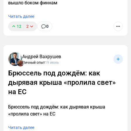
вышло боком финнам
Читать далее
12
2
0
Андрей Вахрушев
Личный опыт
19 июнь
Брюссель под дождём: как
дырявая крыша «пролила свет»
на ЕС
Брюссель под дождём: как дырявая крыша
«пролила свет» на ЕС
Читать далее