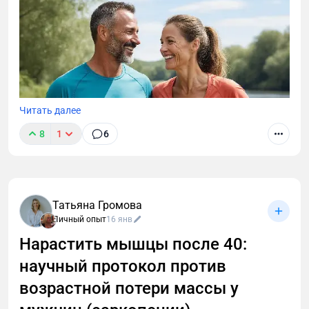
Читать далее
8
1
6
Татьяна Громова
Личный опыт
16 янв
Нарастить мышцы после 40:
научный протокол против
После 40 вес не уходит, а диеты не работают?
Узнайте, как разогнать метаболизм заставить тело
возрастной потери массы у
сжигать жир. Научный протокол от фитнес-