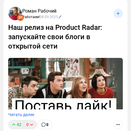
спокойно продают наставничество? Секрет не в
«личных проработках», а в банальной технической
Роман Рабочий
упаковке. Я изучил кейсы пользователей Prodamus
Работаем!
08.09.2025
и собрал выжимку из 6 сценариев, как повысить
Наш релиз на Product Radar:
доход, используя платежный модуль.
запускайте свои блоги в
открытой сети
Читать далее
42
0
8
Поддержите проект реакцией и — самое главное —