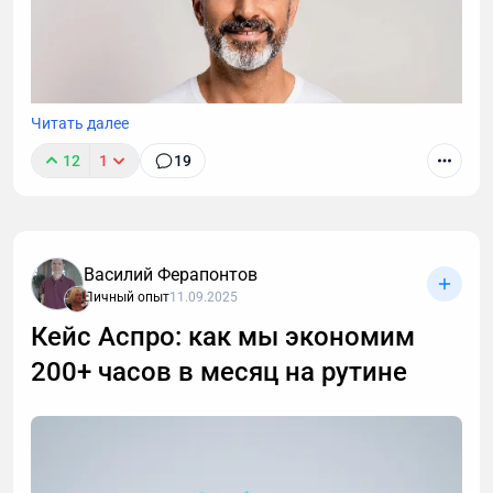
Читать далее
12
1
19
Василий Ферапонтов
Личный опыт
11.09.2025
Кейс Аспро: как мы экономим
200+ часов в месяц на рутине
После 40 лет привычные методы тренировок для
роста мышц перестают работать. В статье -
пошаговая стратегия для мужчин: как преодолеть
возрастные ограничения, правильно выстроить
тренировки и питание, чтобы набрать мышечную