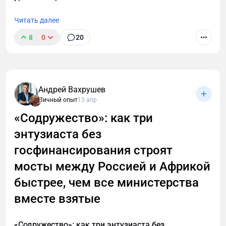
Читать далее
8
0
20
Уволился с лучшей работы, чтобы спасти
российский экспорт. И это не ирония
Андрей Вахрушев
Личный опыт
15 апр
«Содружество»: как три
энтузиаста без
госфинансирования строят
мосты между Россией и Африкой
быстрее, чем все министерства
вместе взятые
«Содружество»: как три энтузиаста без