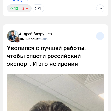
Читать далее
12
2
1
Андрей Вахрушев
Личный опыт
26 апр
В этой статье разберём, чем инвестиционный
проект отличается от «классического» ремонта,
Уволился с лучшей работы,
как собственнику избежать типичных ошибок и
чтобы спасти российский
максимально окупить вложения.
экспорт. И это не ирония