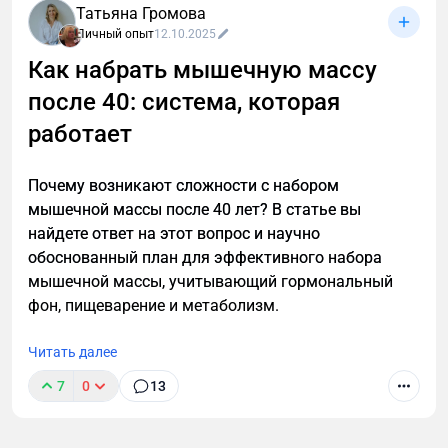
Татьяна Громова
Личный опыт
12.10.2025
Как набрать мышечную массу
после 40: система, которая
После 40 лет мужскому организму нужен особый
подход к похудению. Узнайте, как преодолеть
работает
возрастные изменения, сохранить мышечную
массу и эффективно сжигать жир с помощью
Почему возникают сложности с набором
научно обоснованной стратегии тренировок и
мышечной массы после 40 лет? В статье вы
питания для мужчин.
найдете ответ на этот вопрос и научно
обоснованный план для эффективного набора
мышечной массы, учитывающий гормональный
фон, пищеварение и метаболизм.
Читать далее
7
0
13