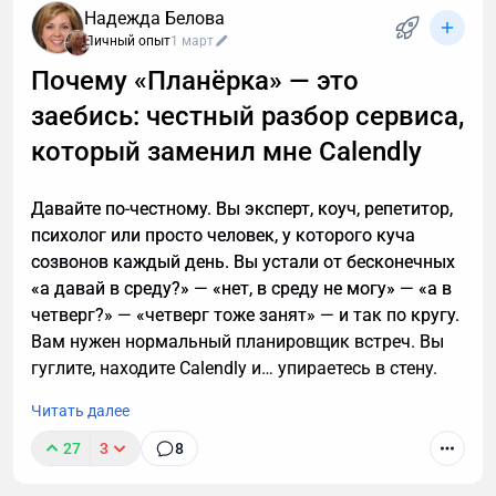
Надежда Белова
4 уровнями клиента с автоматическим
Личный опыт
1 март
повышением, бонусами, реферальной программой
и оплатой подарочными сертификатами:
Почему «Планёрка» — это
объясняем, что и зачем сделали, и показываем
заебись: честный разбор сервиса,
скриншотами, как это видит покупатель и
который заменил мне Calendly
менеджер.
Давайте по-честному. Вы эксперт, коуч, репетитор,
психолог или просто человек, у которого куча
созвонов каждый день. Вы устали от бесконечных
«а давай в среду?» — «нет, в среду не могу» — «а в
четверг?» — «четверг тоже занят» — и так по кругу.
Вам нужен нормальный планировщик встреч. Вы
гуглите, находите Calendly и… упираетесь в стену.
Читать далее
27
3
8