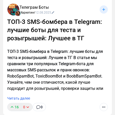
Телеграм Боты
Маркетинг
12.08.2025
ТОП-3 SMS-бомбера в Telegram:
лучшие боты для теста и
В этой статье описаны 3 фундаментальных
принципа построения мышц после 40, которые
розыгрышей: Лучшее в ТГ
работают с учетом возрастной физиологии и
наконец-то дадут результат. А также объясню, в
ТОП-3 SMS-бомбера в Telegram: лучшие боты для
каких случаях этой системы недостаточно и нужен
теста и розыгрышей: Лучшее в ТГ В статье мы
индивидуальный анализ для выявления причин
сравнили три популярных Telegram-бота для
отсутствия роста мышечной массы.
массовых SMS-рассылок и пранк-звонков:
RoboSpamBot, ToxicBoomBot и BoobBamSpamBot.
Узнайте, чем они отличаются, какой лучше
подходит для розыгрышей, проверки защиты или
аналитики, а также о важных правилах легального
Читать далее
использования инструментов.
16
0
0