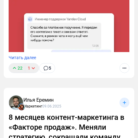
Читать далее
22
1
5
Илья Еремин
Маркетинг
09.06.2025
Мы платим Yandex Cloud около 100 000 рублей
8 месяцев контент-маркетинга в
ежемесячно. Из-за болезни бухгалтера счет не был
«Факторе продаж». Меняли
оплачен вовремя — сервера заблокировали
мгновенно, без звонков и предупреждений. Когда
стратегию, сокращали команду,