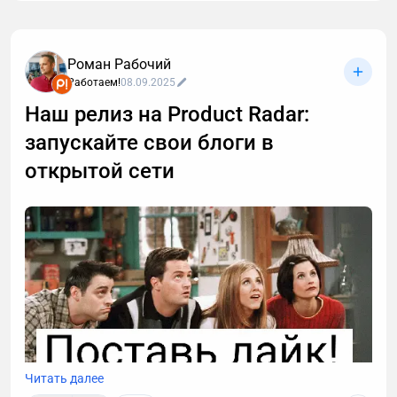
специалисты боятся поднять ценник, а другие
спокойно продают наставничество? Секрет не в
«личных проработках», а в банальной технической
Роман Рабочий
упаковке. Я изучил кейсы пользователей Prodamus
Работаем!
08.09.2025
и собрал выжимку из 6 сценариев, как повысить
Наш релиз на Product Radar:
доход, используя платежный модуль.
запускайте свои блоги в
открытой сети
Читать далее