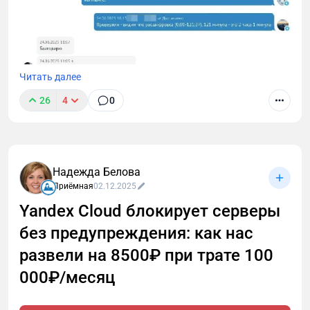
Читать далее
26
4
0
Надежда Белова
Мне в поддержку недавно написали, что я
Приёмная
02.12.2025
обсчитался и вместо 2 часов расшифровал только
Yandex Cloud блокирует серверы
120 минут. Причем уже не первая такая претензия.
без предупреждения: как нас
Я решил разобраться, откуда ноги растут 🦶
развели на 8500₽ при трате 100
000₽/месяц