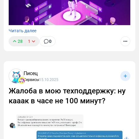
Читать далее
28
1
0
Писец
Сервисы
15.10.2025
Жалоба в мою техподдержку: ну
кааак в часе не 100 минут?