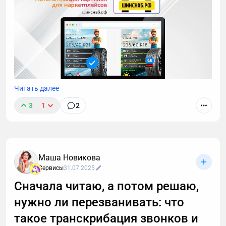
Читать далее
3
1
2
Рассказываем, как разработали модуль для
автоматической генерации картинок товаров под
Маша Новикова
требования Wildberries, Ozon, «Яндекс.Маркет» и
Сервисы
31.07.2025
«Авито» прямо из административной панели «1С-
Битрикс».
Сначала читаю, а потом решаю,
нужно ли перезванивать: что
такое транскрибация звонков и