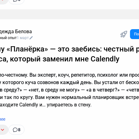
дежда Белова
По
ный опыт
1 март
нию, звонок с незнакомого номера — это обычно спам. И в
у «Планёрка» — это заебись: честный 
ратить время, объясняя в десятый раз за день, что вам не
ы кредиты, консультации и прочие услуги. Если вы тревожи
са, который заменил мне Calendly
 действительно важный разговор, например, ждете курьера,
, почему стоит делегировать телефонные звонки мне.
о-честному. Вы эксперт, коуч, репетитор, психолог или про
 у которого куча созвонов каждый день. Вы устали от беск
в среду?» — «нет, в среду не могу» — «а в четверг?» — «чет
 и так по кругу. Вам нужен нормальный планировщик встре
находите Calendly и… упираетесь в стену.
лее
8