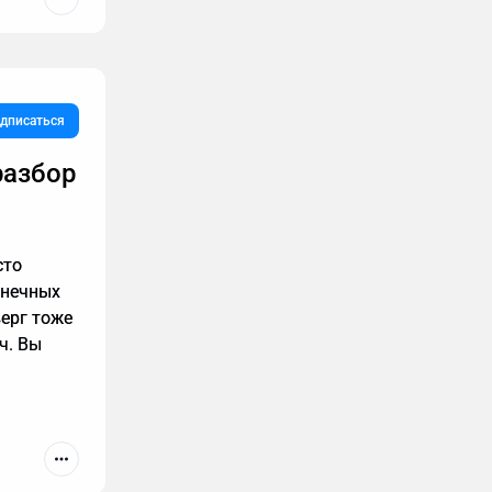
дписаться
ы не
разбор
тесь
 то я
сто
онечных
верг тоже
ч. Вы