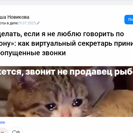
ша Новикова
По
оты в деле
29.07.2025
делать, если я не люблю говорить по
ону»: как виртуальный секретарь прин
ропущенные звонки
лее
0