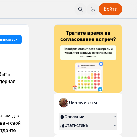
Войти
дписаться
 быть
ядерная
Личный опыт
атам для
Описание
 вам свой
Статистика
Отдайте