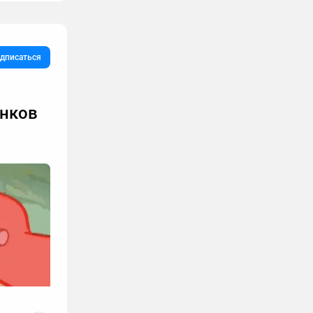
дписаться
онков