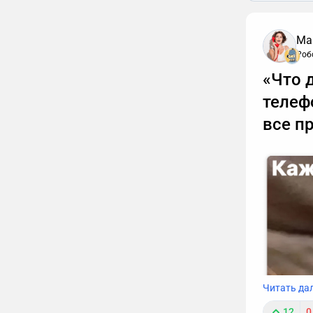
Ма
Роб
«Что 
телеф
все п
Читать да
12
0