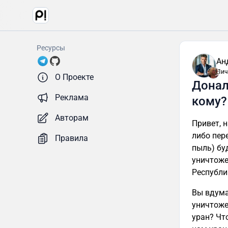
Ресурсы
Ан
Лич
О Проекте
Донал
Реклама
кому?
Авторам
Привет, 
либо пер
Правила
пыль) бу
уничтоже
Республи
Вы вдума
уничтоже
уран? Чт