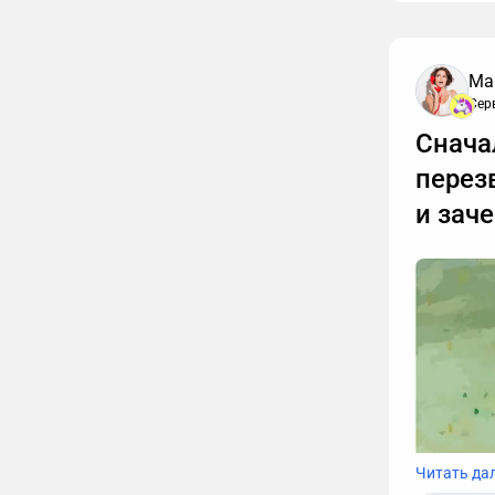
Ма
Сер
Снача
перез
и зач
Читать да