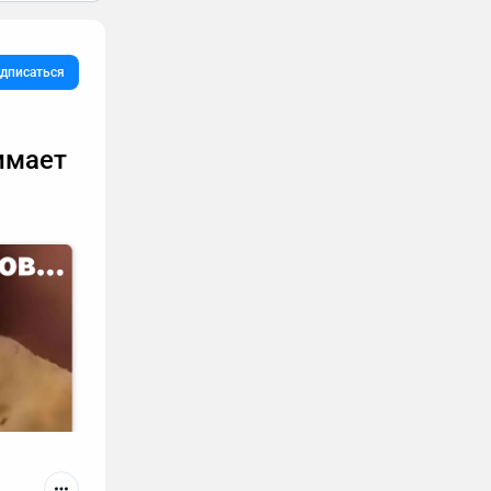
дписаться
имает