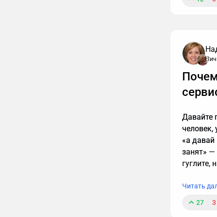
На
Лич
К сожале
Почем
обязаны т
интересн
серви
упустить
расскажу
Давайте п
человек,
«а давай 
занят» —
гуглите, 
Читать да
27
3