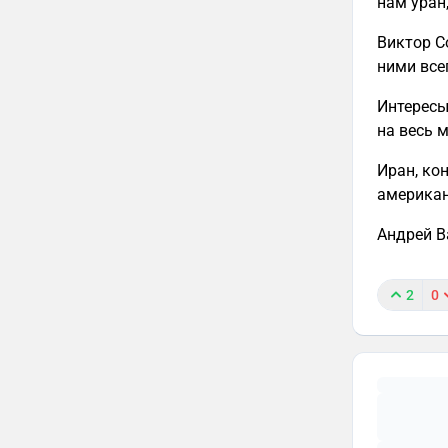
нам уран
Виктор С
ними все
Интересы
на весь 
Иран, кон
американ
Андрей В
2
0