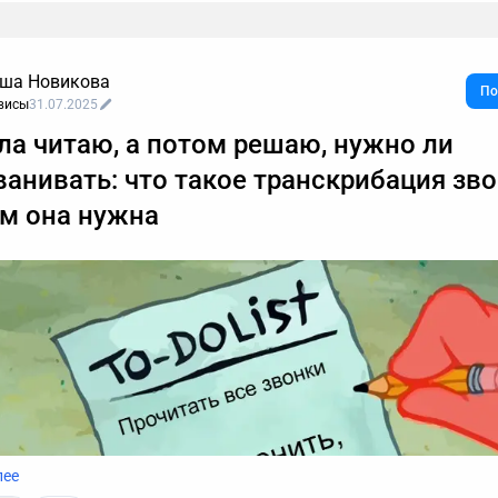
ша Новикова
По
висы
31.07.2025
ла читаю, а потом решаю, нужно ли
ванивать: что такое транскрибация зв
ем она нужна
лее