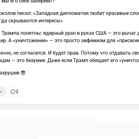
, мы его себе заберём»?
околов писал: «Западная дипломатия любит красивые слов
гда скрываются интересы».
 Трампа понятны: ядерный уран в руках США — это рычаг
мир. А «уничтожение» — это просто эвфемизм для «присвое
ечно, не согласится. И будет прав. Потому что отдавать св
цам — это безумие. Даже если Трамп обещает его «уничто
ахрушев 😎
2