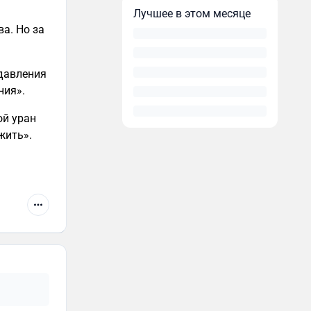
Лучшее в этом месяце
а. Но за
 давления
ния».
ой уран
жить».