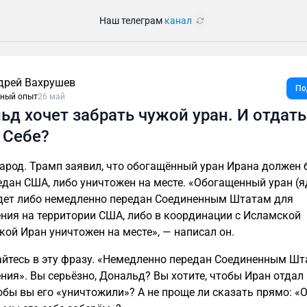
Наш телеграм
канал
дрей Вахрушев
По
ный опыт
26 май
ьд хочет забрать чужой уран. И отдать
 Себе?
народ. Трамп заявил, что обогащённый уран Ирана должен
едан США, либо уничтожен на месте. «Обогащенный уран (
дет либо немедленно передан Соединенным Штатам для
ния на территории США, либо в координации с Исламской
кой Иран уничтожен на месте», — написал он.
йтесь в эту фразу. «Немедленно передан Соединенным Шт
ния». Вы серьёзно, Дональд? Вы хотите, чтобы Иран отдал
обы вы его «уничтожили»? А не проще ли сказать прямо: «