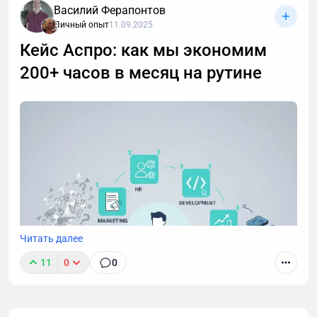
Василий Ферапонтов
Личный опыт
11.09.2025
Кейс Аспро: как мы экономим
200+ часов в месяц на рутине
После 40 лет привычные методы тренировок для
роста мышц перестают работать. В статье -
пошаговая стратегия для мужчин: как преодолеть
возрастные ограничения, правильно выстроить
тренировки и питание, чтобы набрать мышечную
массу.
Читать далее
11
0
0