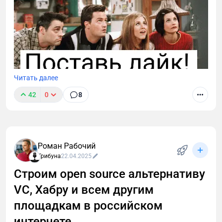
Читать далее
42
0
8
Поддержите проект реакцией и — самое главное —
оставьте отзыв. Ваше мнение бесценно для
развития проекта.
Роман Рабочий
Трибуна
22.04.2025
Строим open source альтернативу
VC, Хабру и всем другим
площадкам в российском
интернете