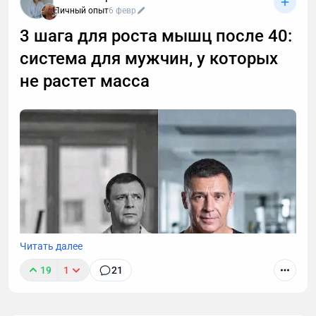
позволяя находить любые устные договоренности
Личный опыт
6 февр
буквально за секунды. Рассказываю принцип
3 шага для роста мышц после 40:
работы этой технологии, способы ее применения. А
система для мужчин, у которых
также — как настроить автоматическую
расшифровку, даже если вы не разбираетесь в
не растет масса
технике.
Читать далее
19
1
21