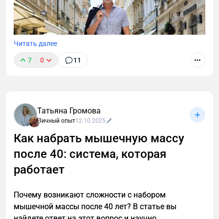
Читать далее
7
0
11
Татьяна Громова
Личный опыт
12.10.2025
Как набрать мышечную массу
после 40: система, которая
После 40 лет мужскому организму нужен особый
подход к похудению. Узнайте, как преодолеть
работает
возрастные изменения, сохранить мышечную
массу и эффективно сжигать жир с помощью
Почему возникают сложности с набором
научно обоснованной стратегии тренировок и
мышечной массы после 40 лет? В статье вы
питания для мужчин.
найдете ответ на этот вопрос и научно