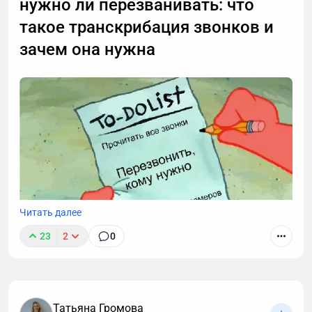
нужно ли перезванивать: что
такое транскрибация звонков и
зачем она нужна
Читать далее
23
2
0
Звонки могут длиться часами, но важные моменты
часто укладываются в пару абзацев.
Транскрибация преобразует разговоры в текст,
Татьяна Громова