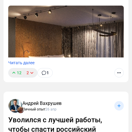
Читать далее
12
2
1
Андрей Вахрушев
Личный опыт
26 апр
В этой статье разберём, чем инвестиционный
проект отличается от «классического» ремонта,
Уволился с лучшей работы,
как собственнику избежать типичных ошибок и
чтобы спасти российский
максимально окупить вложения.