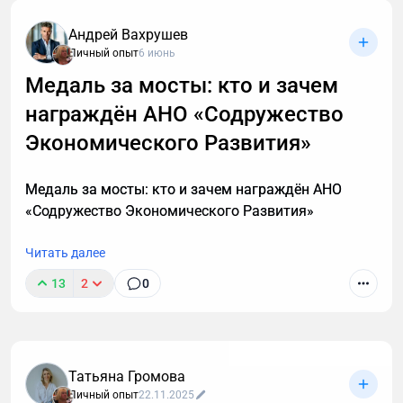
Андрей Вахрушев
Личный опыт
6 июнь
Медаль за мосты: кто и зачем
награждён АНО «Содружество
В этой статье описаны 3 фундаментальных
принципа построения мышц после 40, которые
Экономического Развития»
работают с учетом возрастной физиологии и
наконец-то дадут результат. А также объясню, в
Медаль за мосты: кто и зачем награждён АНО
каких случаях этой системы недостаточно и нужен
«Содружество Экономического Развития»
индивидуальный анализ для выявления причин
отсутствия роста мышечной массы.
Читать далее
13
2
0
Татьяна Громова
Личный опыт
22.11.2025