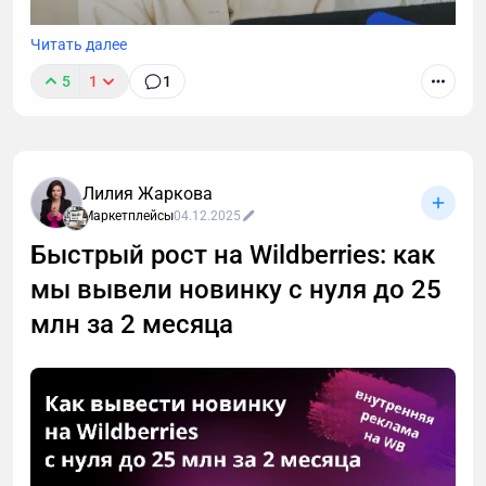
Читать далее
5
1
1
В этой статье рассмотрим основные шаги для
продвижения новой карточки на Ozon - с чего
начать, как подготовиться, какую стратегию
выбрать.
Лилия Жаркова
Маркетплейсы
04.12.2025
Быстрый рост на Wildberries: как
мы вывели новинку с нуля до 25
млн за 2 месяца