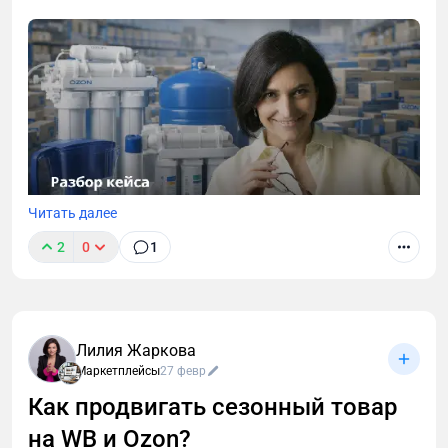
Читать далее
2
0
1
Показываю на примере кейса моей команды, за
счет чего мы нарастили объем продаж и что при
этом было на стороне ДРР. А также подсвечу ещё
пару важных нюансов.
Лилия Жаркова
Маркетплейсы
27 февр
Как продвигать сезонный товар
на WB и Ozon?