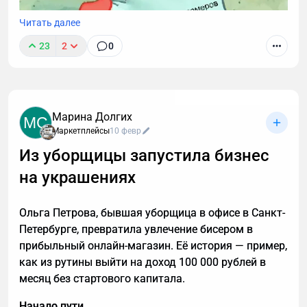
Читать далее
23
2
0
Звонки могут длиться часами, но важные моменты
часто укладываются в пару абзацев.
Транскрибация преобразует разговоры в текст,
Марина Долгих
MC
позволяя находить любые устные договоренности
Маркетплейсы
10 февр
буквально за секунды. Рассказываю принцип
Из уборщицы запустила бизнес
работы этой технологии, способы ее применения. А
на украшениях
также — как настроить автоматическую
расшифровку, даже если вы не разбираетесь в
технике.
Ольга Петрова, бывшая уборщица в офисе в Санкт-
Петербурге, превратила увлечение бисером в
прибыльный онлайн-магазин. Её история — пример,
как из рутины выйти на доход 100 000 рублей в
месяц без стартового капитала.
Начало пути