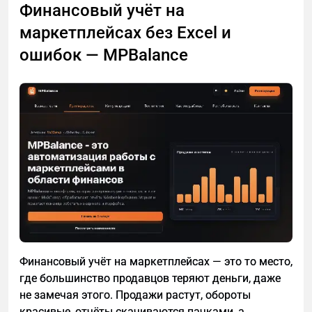
Финансовый учёт на
подходят рекомендательные полки.
маркетплейсах без Excel и
ошибок — MPBalance
Финансовый учёт на маркетплейсах — это то место,
где большинство продавцов теряют деньги, даже
не замечая этого. Продажи растут, обороты
красивые, отчёты скачиваются пачками, а