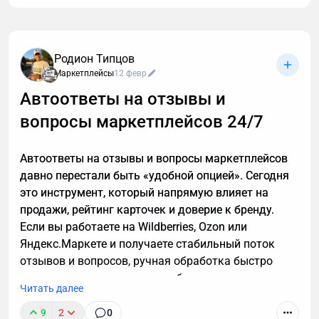
К сожалению, звонок с незнакомого номера — это
обычно спам. И вы не обязаны тратить время,
объясняя в десятый раз за день, что вам не
интересны кредиты, консультации и прочие услуги.
Родион Типцов
Если вы тревожитесь упустить действительно
Маркетплейсы
12 февр
важный разговор, например, ждете курьера, то я
Автоответы на отзывы и
расскажу, почему стоит делегировать телефонные
вопросы маркетплейсов 24/7
звонки мне.
Автоответы на отзывы и вопросы маркетплейсов
давно перестали быть «удобной опцией». Сегодня
это инструмент, который напрямую влияет на
продажи, рейтинг карточек и доверие к бренду.
Если вы работаете на Wildberries, Ozon или
Яндекс.Маркете и получаете стабильный поток
отзывов и вопросов, ручная обработка быстро
превращается в узкое место бизнеса.
Читать далее
9
2
0