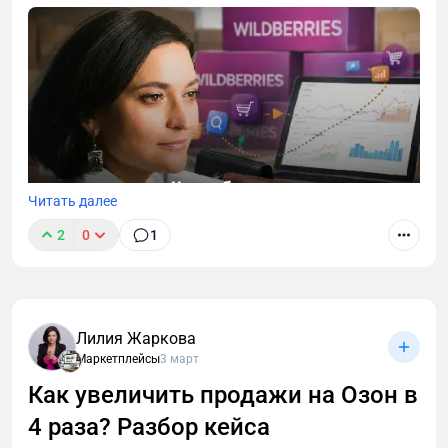
Читать далее
2
0
1
Какие стратегии продвижения товаров,
обьединенных в склейки существуют, и как
работать с аналитикой таких товаров - рассказала
в этой короткой статье.
Лилия Жаркова
Маркетплейсы
3 март
Как увеличить продажи на Озон в
4 раза? Разбор кейса