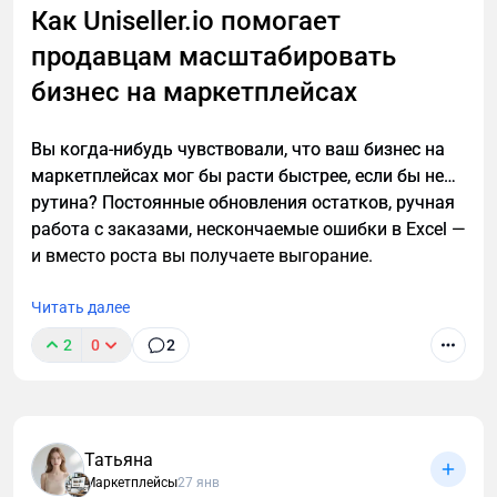
Как Uniseller.io помогает
MPBalance.ru — это сервис, который закрывает
продавцам масштабировать
финансовый учёт на маркетплейсах системно, а не
бизнес на маркетплейсах
«костылями». Он соединяет Wildberries и
Яндекс.Маркет с МойСкладом и превращает
разрозненные отчёты, заказы и остатки в единую
Вы когда-нибудь чувствовали, что ваш бизнес на
понятную картину.
маркетплейсах мог бы расти быстрее, если бы не…
рутина? Постоянные обновления остатков, ручная
Как это выглядит на практике. Заказы и продажи с
работа с заказами, нескончаемые ошибки в Excel —
маркетплейсов автоматически подтягиваются в
и вместо роста вы получаете выгорание.
систему, статусы синхронизируются в обе стороны,
а отчёты маркетплейсов не просто загружаются, а
Читать далее
разбираются и превращаются в нормальные
финансовые документы: комиссии, возвраты,
2
0
2
удержания, доходы и расходы. Всё это сразу
отражается в МойСклад — без ручного ввода и
бесконечных проверок.
Татьяна
Отдельный плюс — работа с большими
Маркетплейсы
27 янв
каталогами. Когда у вас тысячи SKU, ручное