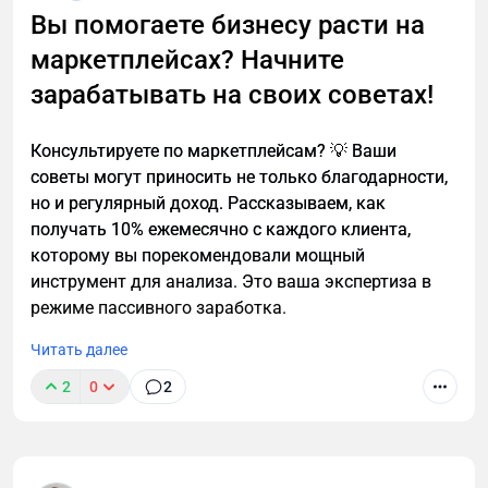
Вы помогаете бизнесу расти на
сопоставление товаров становится адом. В
MPBalance это решено через интеллектуальную
маркетплейсах? Начните
привязку по артикулам и штрихкодам, массовые
зарабатывать на своих советах!
операции и быстрый интерфейс, который
нормально работает даже на больших объёмах.
Консультируете по маркетплейсам? 💡 Ваши
Что получает бизнес в итоге. Во-первых, экономию
советы могут приносить не только благодарности,
времени — в среднем 10–15 часов в неделю только
но и регулярный доход. Рассказываем, как
на отчётах и сверках. Во-вторых, точность: данные
получать 10% ежемесячно с каждого клиента,
сходятся автоматически, а ошибки из-за
которому вы порекомендовали мощный
человеческого фактора практически исчезают. В-
инструмент для анализа. Это ваша экспертиза в
третьих, прозрачность — становится понятно,
режиме пассивного заработка.
какие товары реально зарабатывают, а какие
Читать далее
просто крутят оборот и съедают маржу.
2
0
2
MPBalance подходит не только одиночным
продавцам, но и командам. Можно подключать
несколько кабинетов маркетплейсов, склады,
настраивать роли и права доступа, работать