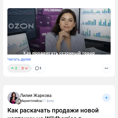
Читать далее
2
0
1
В этой статье на примере кейса моей команды
рассказываю, как и когда лучше выводить
сезонный товар на Wildberries и Ozon, а также даю
поэтапный план его продвижения.
Лилия Жаркова
Маркетплейсы
17 февр
Как раскачать продажи новой