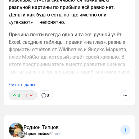
реальной картины по прибыли всё равно нет.
Деньги как будто есть, но где именно они
«утекают» — непонятно.
Причина почти всегда одна и та же: ручной учёт.
Excel, сводные таблицы, правки «на глаз», разные
форматы отчётов от Wildberries и Яндекс.Маркета,
плюс МойСклад, который живёт своей жизнью. В
итоге предприниматель вместо развития бизнеса
тратит часы на сверку цифр, а ошибки в комиссиях,
возвратах и удержаниях съедают 5–10% прибыли
Читать далее
каждый месяц.
3
1
0
Важно понимать простую вещь: финансовый учёт
на маркетплейсах нельзя вести «примерно». Либо
цифры сходятся автоматически и точно, либо
бизнес работает вслепую. Хорошая новость в том,
Родион Типцов
что сегодня это уже не проблема — если
Маркетплейсы
31 янв
использовать правильный инструмент.