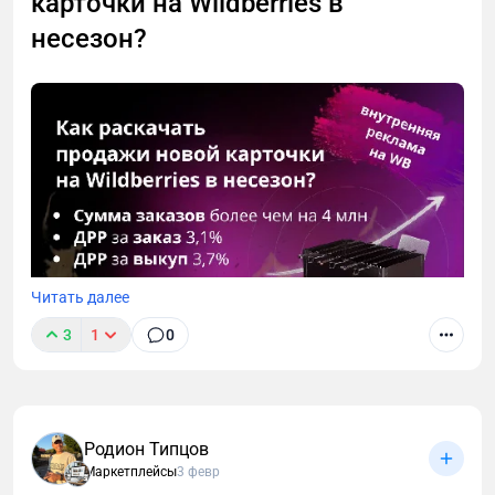
карточки на Wildberries в
несезон?
Читать далее
3
1
0
В этой статье расскажу, к чему готовиться, если
решите выводить новинку в низкий сезон. Плюс на
примере кейса посмотрим, как за 3 месяца мы
дошли до оборота более 4 млн в месяц. Почему по
Родион Типцов
ходу работы пришлось менять стратегию и что
Маркетплейсы
3 февр
учесть при продвижении товара, которому не