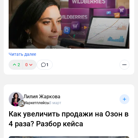
Читать далее
2
0
1
Какие стратегии продвижения товаров,
обьединенных в склейки существуют, и как
работать с аналитикой таких товаров - рассказала
в этой короткой статье.
Лилия Жаркова
Маркетплейсы
3 март
Как увеличить продажи на Озон в
4 раза? Разбор кейса