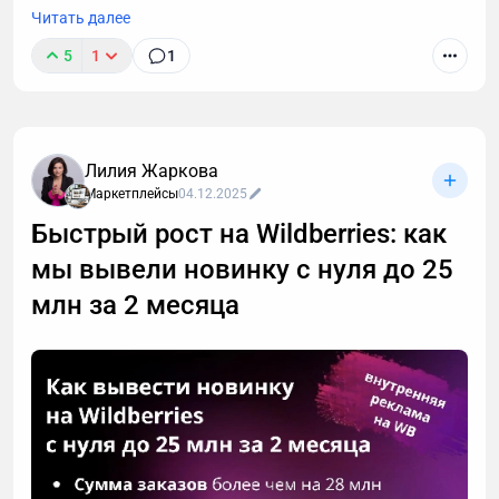
• Выходите на маркетплейсы.
Читать далее
Ольгина история показывает: хобби + упорство =
5
1
1
бизнес.
В этой статье рассмотрим основные шаги для
продвижения новой карточки на Ozon - с чего
Фриланс 2026: Полный курс для начинающих
начать, как подготовиться, какую стратегию
выбрать.
Начни сегодня!
Лилия Жаркова
Маркетплейсы
04.12.2025
Быстрый рост на Wildberries: как
мы вывели новинку с нуля до 25
млн за 2 месяца