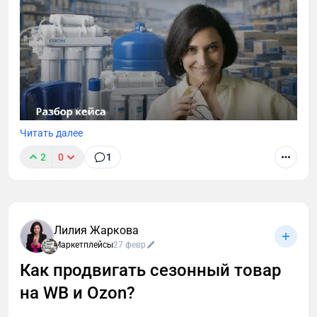
Читать далее
2
0
1
Показываю на примере кейса моей команды, за
счет чего мы нарастили объем продаж и что при
этом было на стороне ДРР. А также подсвечу ещё
пару важных нюансов.
Лилия Жаркова
Маркетплейсы
27 февр
Как продвигать сезонный товар
на WB и Ozon?