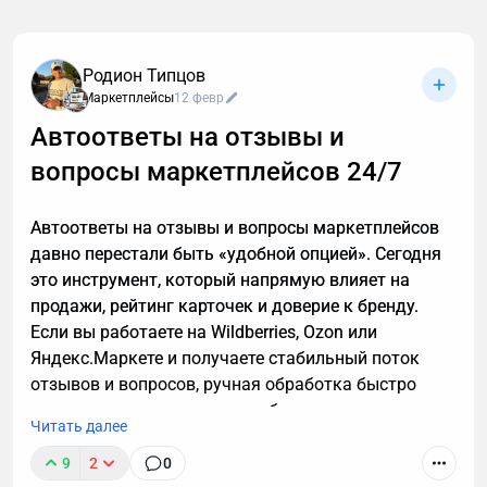
обычно спам. И вы не обязаны тратить время,
объясняя в десятый раз за день, что вам не
интересны кредиты, консультации и прочие услуги.
Родион Типцов
Если вы тревожитесь упустить действительно
Маркетплейсы
12 февр
важный разговор, например, ждете курьера, то я
Автоответы на отзывы и
расскажу, почему стоит делегировать телефонные
вопросы маркетплейсов 24/7
звонки мне.
Автоответы на отзывы и вопросы маркетплейсов
давно перестали быть «удобной опцией». Сегодня
это инструмент, который напрямую влияет на
продажи, рейтинг карточек и доверие к бренду.
Если вы работаете на Wildberries, Ozon или
Яндекс.Маркете и получаете стабильный поток
отзывов и вопросов, ручная обработка быстро
превращается в узкое место бизнеса.
Читать далее
9
2
0