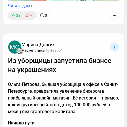
Читать далее
23
2
0
Звонки могут длиться часами, но важные моменты
часто укладываются в пару абзацев.
Транскрибация преобразует разговоры в текст,
Марина Долгих
MC
позволяя находить любые устные договоренности
Маркетплейсы
10 февр
буквально за секунды. Рассказываю принцип
Из уборщицы запустила бизнес
работы этой технологии, способы ее применения. А
на украшениях
также — как настроить автоматическую
расшифровку, даже если вы не разбираетесь в
технике.
Ольга Петрова, бывшая уборщица в офисе в Санкт-
Петербурге, превратила увлечение бисером в
прибыльный онлайн-магазин. Её история — пример,
как из рутины выйти на доход 100 000 рублей в
месяц без стартового капитала.
Начало пути