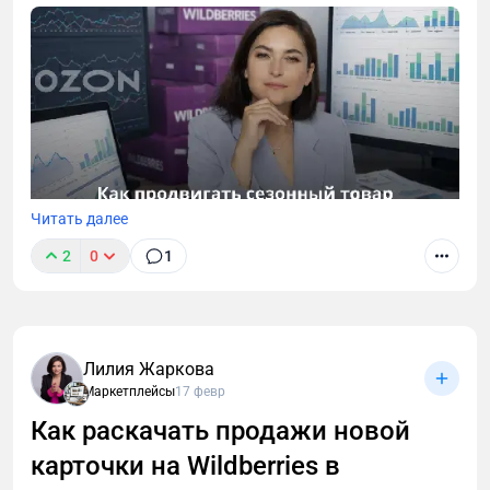
Читать далее
2
0
1
В этой статье на примере кейса моей команды
рассказываю, как и когда лучше выводить
сезонный товар на Wildberries и Ozon, а также даю
поэтапный план его продвижения.
Лилия Жаркова
Маркетплейсы
17 февр
Как раскачать продажи новой
карточки на Wildberries в