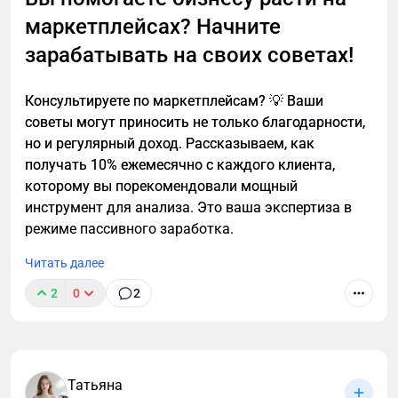
MPBalance это решено через интеллектуальную
маркетплейсах? Начните
привязку по артикулам и штрихкодам, массовые
зарабатывать на своих советах!
операции и быстрый интерфейс, который
нормально работает даже на больших объёмах.
Консультируете по маркетплейсам? 💡 Ваши
Что получает бизнес в итоге. Во-первых, экономию
советы могут приносить не только благодарности,
времени — в среднем 10–15 часов в неделю только
но и регулярный доход. Рассказываем, как
на отчётах и сверках. Во-вторых, точность: данные
получать 10% ежемесячно с каждого клиента,
сходятся автоматически, а ошибки из-за
которому вы порекомендовали мощный
человеческого фактора практически исчезают. В-
инструмент для анализа. Это ваша экспертиза в
третьих, прозрачность — становится понятно,
режиме пассивного заработка.
какие товары реально зарабатывают, а какие
Читать далее
просто крутят оборот и съедают маржу.
2
0
2
MPBalance подходит не только одиночным
продавцам, но и командам. Можно подключать
несколько кабинетов маркетплейсов, склады,
настраивать роли и права доступа, работать
Татьяна
централизованно. Это особенно важно, когда