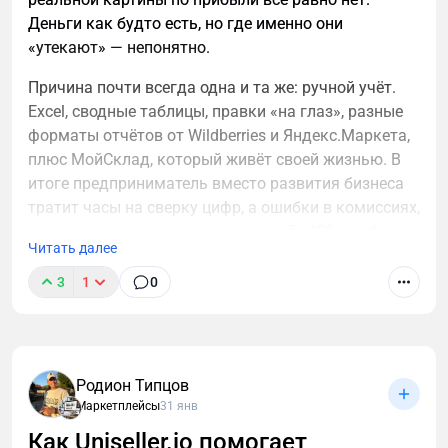
Деньги как будто есть, но где именно они
«утекают» — непонятно.
Причина почти всегда одна и та же: ручной учёт.
Excel, сводные таблицы, правки «на глаз», разные
форматы отчётов от Wildberries и Яндекс.Маркета,
плюс МойСклад, который живёт своей жизнью. В
итоге предприниматель вместо развития бизнеса
тратит часы на сверку цифр, а ошибки в комиссиях,
возвратах и удержаниях съедают 5–10% прибыли
Читать далее
каждый месяц.
3
1
0
Важно понимать простую вещь: финансовый учёт
на маркетплейсах нельзя вести «примерно». Либо
цифры сходятся автоматически и точно, либо
бизнес работает вслепую. Хорошая новость в том,
Родион Типцов
что сегодня это уже не проблема — если
Маркетплейсы
31 янв
использовать правильный инструмент.
Как Uniseller.io помогает