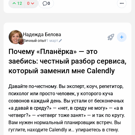
12
0
0
К сожалению, звонок с незнакомого номера — это
обычно спам. И вы не обязаны тратить время,
объясняя в десятый раз за день, что вам не
интересны кредиты, консультации и прочие услуги.
Надежда Белова
Если вы тревожитесь упустить действительно
Личный опыт
1 март
важный разговор, например, ждете курьера, то я
Почему «Планёрка» — это
расскажу, почему стоит делегировать телефонные
заебись: честный разбор сервиса,
звонки мне.
который заменил мне Calendly
Давайте по-честному. Вы эксперт, коуч, репетитор,
психолог или просто человек, у которого куча
созвонов каждый день. Вы устали от бесконечных
«а давай в среду?» — «нет, в среду не могу» — «а в
четверг?» — «четверг тоже занят» — и так по кругу.
Вам нужен нормальный планировщик встреч. Вы
гуглите, находите Calendly и… упираетесь в стену.