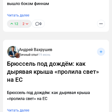
вышло боком финнам
Читать далее
12
2
0
Андрей Вахрушев
Личный опыт
19 июнь
Брюссель под дождём: как
дырявая крыша «пролила свет»
на ЕС
Брюссель под дождём: как дырявая крыша
«пролила свет» на ЕС
Читать далее