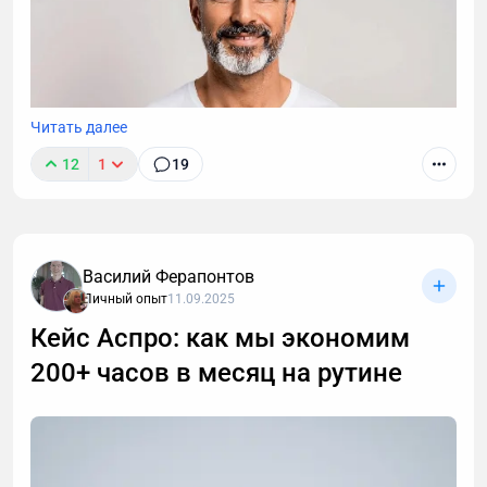
Читать далее
12
1
19
Василий Ферапонтов
Личный опыт
11.09.2025
Кейс Аспро: как мы экономим
200+ часов в месяц на рутине
После 40 лет привычные методы тренировок для
роста мышц перестают работать. В статье -
пошаговая стратегия для мужчин: как преодолеть
возрастные ограничения, правильно выстроить
тренировки и питание, чтобы набрать мышечную