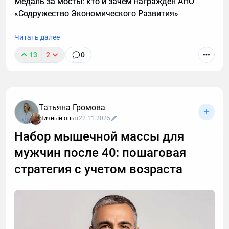
Медаль за мосты: кто и зачем награждён АНО
каких случаях этой системы недостаточно и нужен
«Содружество Экономического Развития»
индивидуальный анализ для выявления причин
отсутствия роста мышечной массы.
Читать далее
13
2
0
Татьяна Громова
Личный опыт
22.11.2025
Набор мышечной массы для
мужчин после 40: пошаговая
стратегия с учетом возраста