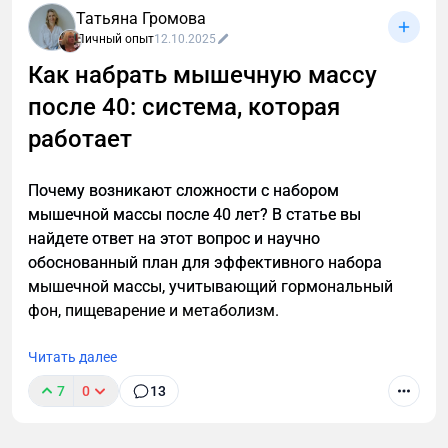
Татьяна Громова
Личный опыт
12.10.2025
Как набрать мышечную массу
после 40: система, которая
После 40 лет мужскому организму нужен особый
подход к похудению. Узнайте, как преодолеть
работает
возрастные изменения, сохранить мышечную
массу и эффективно сжигать жир с помощью
Почему возникают сложности с набором
научно обоснованной стратегии тренировок и
мышечной массы после 40 лет? В статье вы
питания для мужчин.
найдете ответ на этот вопрос и научно
обоснованный план для эффективного набора
мышечной массы, учитывающий гормональный
фон, пищеварение и метаболизм.
Читать далее
7
0
13