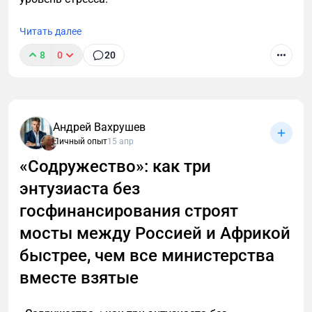
Читать далее
8
0
20
Уволился с лучшей работы, чтобы спасти
российский экспорт. И это не ирония
Андрей Вахрушев
Личный опыт
15 апр
«Содружество»: как три
энтузиаста без
госфинансирования строят
мосты между Россией и Африкой
быстрее, чем все министерства
вместе взятые