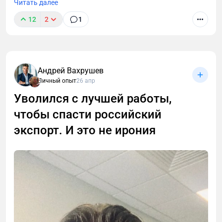
Читать далее
12
2
1
Андрей Вахрушев
Личный опыт
26 апр
В этой статье разберём, чем инвестиционный
проект отличается от «классического» ремонта,
Уволился с лучшей работы,
как собственнику избежать типичных ошибок и
чтобы спасти российский
максимально окупить вложения.
экспорт. И это не ирония