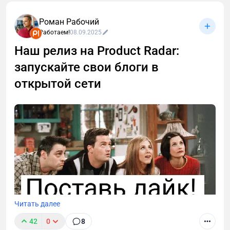
спокойно продают наставничество? Секрет не в
«личных проработках», а в банальной технической
Роман Рабочий
упаковке. Я изучил кейсы пользователей Prodamus
Работаем!
08.09.2025
и собрал выжимку из 6 сценариев, как повысить
Наш релиз на Product Radar:
доход, используя платежный модуль.
запускайте свои блоги в
открытой сети
Читать далее
42
0
8