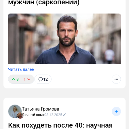
мужчин (саркопении)
эксперта: питание без голода, тренировки для
разгона обмена веществ и правила
восстановления. Стратегия, которая сохранит
мышцы и даст энергию.
Читать далее
8
1
12
Татьяна Громова
Личный опыт
08.12.2025
Как похудеть после 40: научная