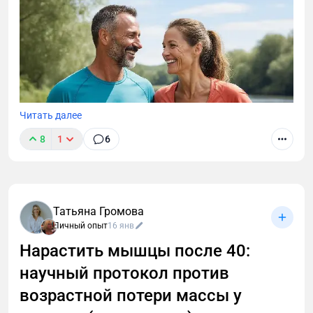
Читать далее
8
1
6
Татьяна Громова
Личный опыт
16 янв
Нарастить мышцы после 40:
научный протокол против
После 40 вес не уходит, а диеты не работают?
Узнайте, как разогнать метаболизм заставить тело
возрастной потери массы у
сжигать жир. Научный протокол от фитнес-