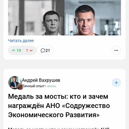
Читать далее
19
1
21
Андрей Вахрушев
Личный опыт
6 июнь
Медаль за мосты: кто и зачем
награждён АНО «Содружество
В этой статье описаны 3 фундаментальных
принципа построения мышц после 40, которые
Экономического Развития»
работают с учетом возрастной физиологии и
наконец-то дадут результат. А также объясню, в