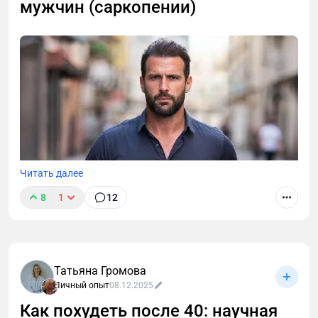
мужчин (саркопении)
эксперта: питание без голода, тренировки для
разгона обмена веществ и правила
восстановления. Стратегия, которая сохранит
мышцы и даст энергию.
Читать далее
8
1
12
Татьяна Громова
Личный опыт
08.12.2025
Как похудеть после 40: научная