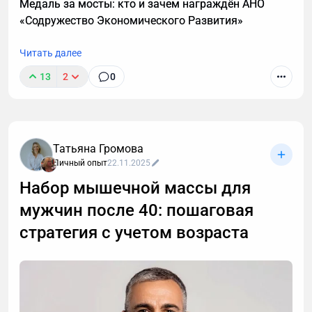
Медаль за мосты: кто и зачем награждён АНО
каких случаях этой системы недостаточно и нужен
«Содружество Экономического Развития»
индивидуальный анализ для выявления причин
отсутствия роста мышечной массы.
Читать далее
13
2
0
Татьяна Громова
Личный опыт
22.11.2025
Набор мышечной массы для
мужчин после 40: пошаговая
стратегия с учетом возраста