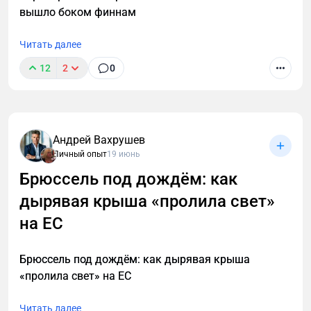
вышло боком финнам
Читать далее
12
2
0
Андрей Вахрушев
Личный опыт
19 июнь
Брюссель под дождём: как
дырявая крыша «пролила свет»
на ЕС
Брюссель под дождём: как дырявая крыша
«пролила свет» на ЕС
Читать далее