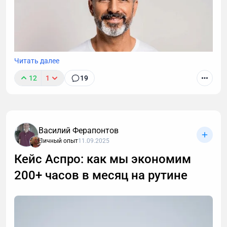
Читать далее
12
1
19
Василий Ферапонтов
Личный опыт
11.09.2025
Кейс Аспро: как мы экономим
200+ часов в месяц на рутине
После 40 лет привычные методы тренировок для
роста мышц перестают работать. В статье -
пошаговая стратегия для мужчин: как преодолеть
возрастные ограничения, правильно выстроить
тренировки и питание, чтобы набрать мышечную