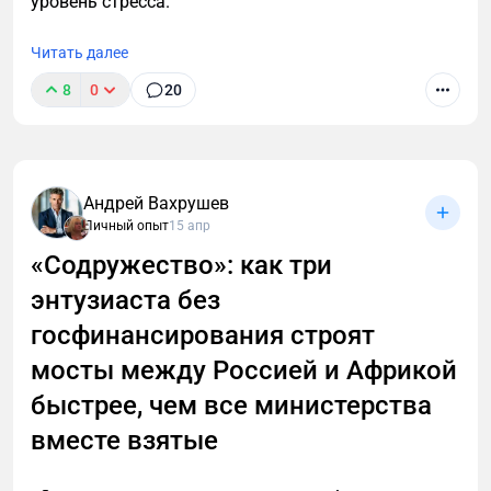
уровень стресса.
Читать далее
8
0
20
Уволился с лучшей работы, чтобы спасти
российский экспорт. И это не ирония
Андрей Вахрушев
Личный опыт
15 апр
«Содружество»: как три
энтузиаста без
госфинансирования строят
мосты между Россией и Африкой
быстрее, чем все министерства
вместе взятые