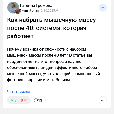
Татьяна Громова
Личный опыт
12.10.2025
Как набрать мышечную массу
после 40: система, которая
После 40 лет мужскому организму нужен особый
подход к похудению. Узнайте, как преодолеть
работает
возрастные изменения, сохранить мышечную
массу и эффективно сжигать жир с помощью
Почему возникают сложности с набором
научно обоснованной стратегии тренировок и
мышечной массы после 40 лет? В статье вы
питания для мужчин.
найдете ответ на этот вопрос и научно
обоснованный план для эффективного набора
мышечной массы, учитывающий гормональный
фон, пищеварение и метаболизм.
Читать далее
7
0
13