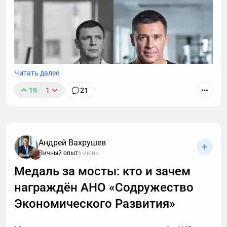
Читать далее
19
1
21
Андрей Вахрушев
Личный опыт
6 июнь
Медаль за мосты: кто и зачем
награждён АНО «Содружество
В этой статье описаны 3 фундаментальных
принципа построения мышц после 40, которые
Экономического Развития»
работают с учетом возрастной физиологии и
наконец-то дадут результат. А также объясню, в