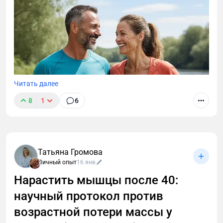
Читать далее
8
1
6
Татьяна Громова
Личный опыт
16 янв
Нарастить мышцы после 40:
научный протокол против
После 40 вес не уходит, а диеты не работают?
Узнайте, как разогнать метаболизм заставить тело
возрастной потери массы у
сжигать жир. Научный протокол от фитнес-