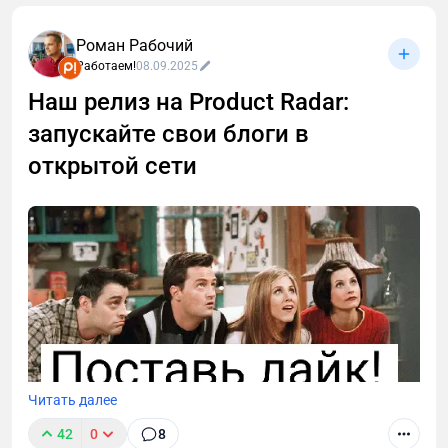
спокойно продают наставничество? Секрет не в
«личных проработках», а в банальной технической
Роман Рабочий
упаковке. Я изучил кейсы пользователей Prodamus
Работаем!
08.09.2025
и собрал выжимку из 6 сценариев, как повысить
Наш релиз на Product Radar:
доход, используя платежный модуль.
запускайте свои блоги в
открытой сети
Читать далее
42
0
8