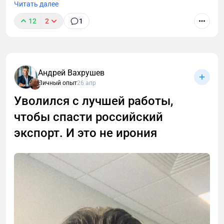
Читать далее
12
2
1
Андрей Вахрушев
Личный опыт
26 апр
В этой статье разберём, чем инвестиционный
проект отличается от «классического» ремонта,
Уволился с лучшей работы,
как собственнику избежать типичных ошибок и
чтобы спасти российский
максимально окупить вложения.
экспорт. И это не ирония