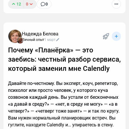
12
0
0
К сожалению, звонок с незнакомого номера — это
обычно спам. И вы не обязаны тратить время,
объясняя в десятый раз за день, что вам не
интересны кредиты, консультации и прочие услуги.
Надежда Белова
Если вы тревожитесь упустить действительно
Личный опыт
1 март
важный разговор, например, ждете курьера, то я
Почему «Планёрка» — это
расскажу, почему стоит делегировать телефонные
заебись: честный разбор сервиса,
звонки мне.
который заменил мне Calendly
Давайте по-честному. Вы эксперт, коуч, репетитор,
психолог или просто человек, у которого куча
созвонов каждый день. Вы устали от бесконечных
«а давай в среду?» — «нет, в среду не могу» — «а в
четверг?» — «четверг тоже занят» — и так по кругу.
Вам нужен нормальный планировщик встреч. Вы
гуглите, находите Calendly и… упираетесь в стену.