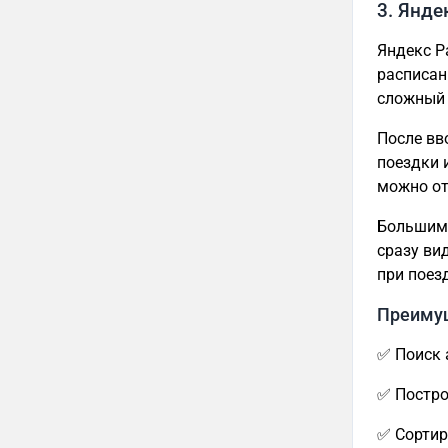
3. Янде
Яндекс Р
расписан
сложный 
После вв
поездки 
можно от
Большим 
сразу ви
при поез
Преиму
✅ Поиск 
✅ Постро
✅ Сортир