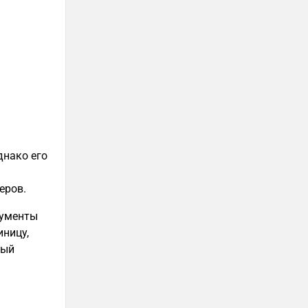
днако его
еров.
рументы
иницу,
вый