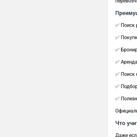
перевозч
Преиму
✅ Поиск 
✅ Покупк
✅ Бронир
✅ Аренда
✅ Поиск 
✅ Подбор
✅ Полезн
Официал
Что учи
Даже есл