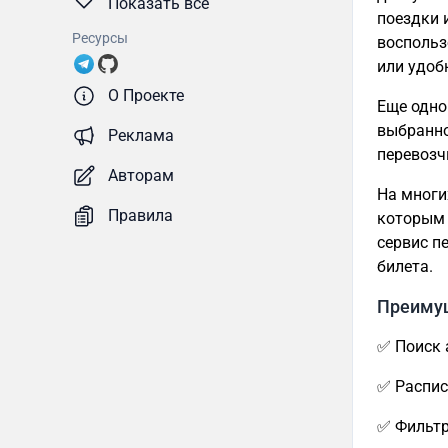
Показать все
поездки 
Ресурсы
воспольз
или удоб
О Проекте
Еще одно
выбранно
Реклама
перевозч
Авторам
На многи
Правила
которым 
сервис п
билета.
Преиму
✅ Поиск 
✅ Распис
✅ Фильтр