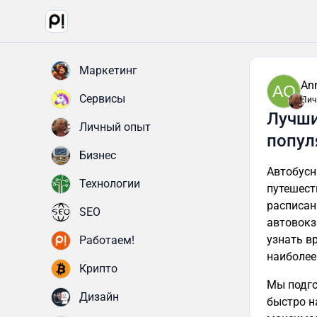
Маркетинг
An
AQ
Сервисы
Лич
Лучши
Личный опыт
попул
Бизнес
Автобусн
Технологии
путешест
расписан
SEO
автовокз
узнать в
Работаем!
наиболее
Крипто
Мы подго
Дизайн
быстро н