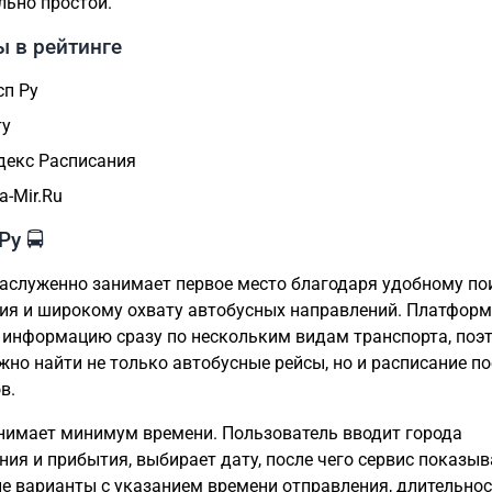
ьно простой.
 в рейтинге
сп Ру
ту
декс Расписания
a-Mir.Ru
Ру 🚍
заслуженно занимает первое место благодаря удобному по
ия и широкому охвату автобусных направлений. Платфор
 информацию сразу по нескольким видам транспорта, поэ
жно найти не только автобусные рейсы, но и расписание по
в.
нимает минимум времени. Пользователь вводит города
ния и прибытия, выбирает дату, после чего сервис показыв
е варианты с указанием времени отправления, длительно