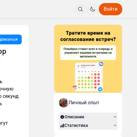
Войти
дписаться
ор
ь
вочную
о секунд
Личный опыт
ь
Описание
огут
Статистика