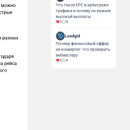
и можно
Что такое EPC в арбитраже
трафика и почему он важнее
стрые
высокой выплаты
2
0
Leadgid
я разных
Почему финансовый оффер
не конвертит: что проверить
вебмастеру
годаря
2
0
а рейса
ого