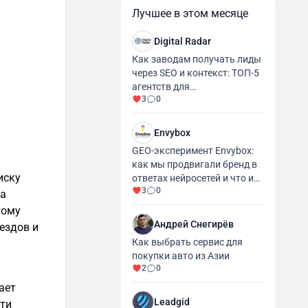
Лучшее в этом месяце
Digital Radar
Как заводам получать лиды
через SEO и контекст: ТОП-5
агентств для
3
0
промышленности и
производства
Envybox
GEO-эксперимент Envybox:
как мы продвигали бренд в
иску
ответах нейросетей и что из
3
0
этого вышло
ма
тому
Андрей Снегирёв
ездов и
Как выбрать сервис для
покупки авто из Азии
2
0
ает
Leadgid
сти