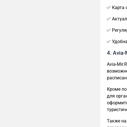
✅ Карта 
✅ Актуал
✅ Регуля
✅ Удобна
4. Avia-
Avia-Mir.
возможно
расписан
Кроме по
для орга
оформить
туристич
Также на