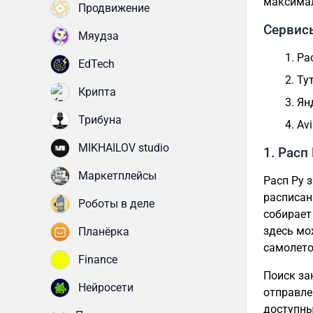
максимал
Продвижение
Сервисы
Мяудза
Ра
EdTech
Ту
Крипта
Ян
Трибуна
Avi
MIKHAILOV studio
1. Расп 
Маркетплейсы
Расп Ру 
расписан
Роботы в деле
собирает
здесь мо
Планёрка
самолето
Finance
Поиск за
Нейросети
отправле
доступны