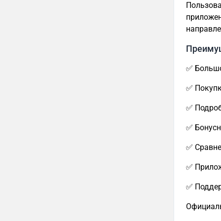
Пользова
приложен
направле
Преиму
✅ Большо
✅ Покупк
✅ Подроб
✅ Бонусн
✅ Сравне
✅ Прилож
✅ Поддер
Официал