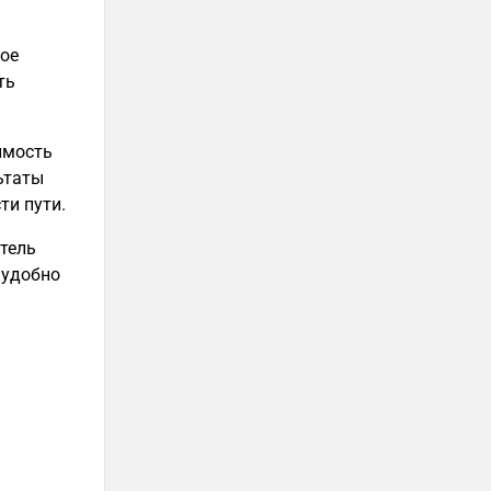
ное
ть
имость
ьтаты
ти пути.
тель
 удобно