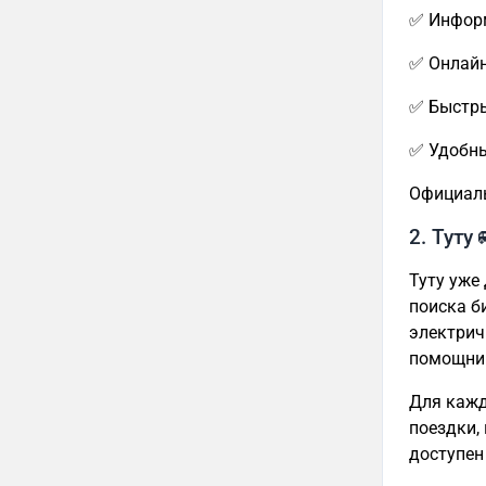
✅ Информ
✅ Онлайн
✅ Быстры
✅ Удобны
Официал
2. Туту 
Туту уже
поиска б
электрич
помощник
Для кажд
поездки,
доступен