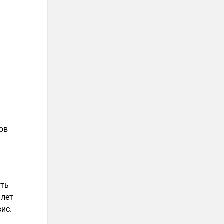
ов
сть
илет
ис.