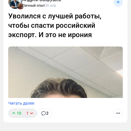
Личный опыт
26 апр
В этой статье разберём, чем инвестиционный
проект отличается от «классического» ремонта,
Уволился с лучшей работы,
как собственнику избежать типичных ошибок и
чтобы спасти российский
максимально окупить вложения.
экспорт. И это не ирония
Читать далее
10
1
2