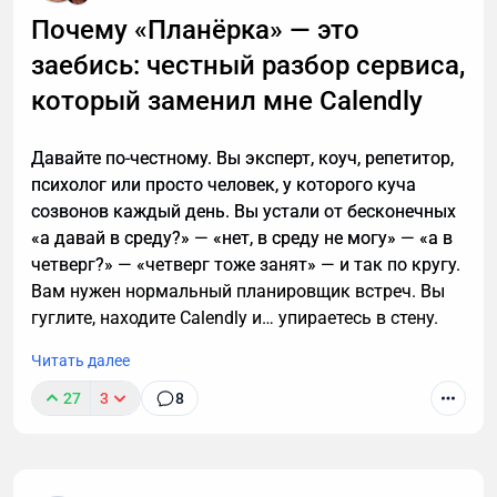
важный разговор, например, ждете курьера, то я
Почему «Планёрка» — это
расскажу, почему стоит делегировать телефонные
заебись: честный разбор сервиса,
звонки мне.
который заменил мне Calendly
Давайте по-честному. Вы эксперт, коуч, репетитор,
психолог или просто человек, у которого куча
созвонов каждый день. Вы устали от бесконечных
«а давай в среду?» — «нет, в среду не могу» — «а в
четверг?» — «четверг тоже занят» — и так по кругу.
Вам нужен нормальный планировщик встреч. Вы
гуглите, находите Calendly и… упираетесь в стену.
Читать далее
27
3
8