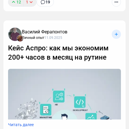
12
1
19
Василий Ферапонтов
Личный опыт
11.09.2025
Кейс Аспро: как мы экономим
200+ часов в месяц на рутине
После 40 лет привычные методы тренировок для
роста мышц перестают работать. В статье -
пошаговая стратегия для мужчин: как преодолеть
возрастные ограничения, правильно выстроить
тренировки и питание, чтобы набрать мышечную
массу.
Читать далее