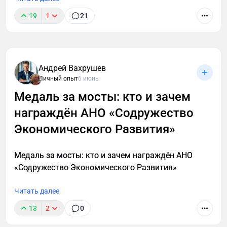
19
1
21
Андрей Вахрушев
Личный опыт
6 июнь
Медаль за мосты: кто и зачем
награждён АНО «Содружество
В этой статье описаны 3 фундаментальных
принципа построения мышц после 40, которые
Экономического Развития»
работают с учетом возрастной физиологии и
наконец-то дадут результат. А также объясню, в
Медаль за мосты: кто и зачем награждён АНО
каких случаях этой системы недостаточно и нужен
«Содружество Экономического Развития»
индивидуальный анализ для выявления причин
отсутствия роста мышечной массы.
Читать далее
13
2
0