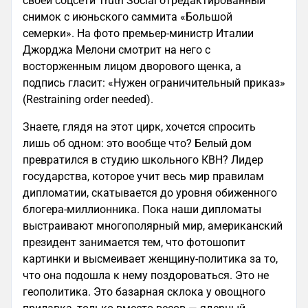
своей соцсети Truth Social отредактированный
снимок с июньского саммита «Большой
семерки». На фото премьер-министр Италии
Джорджа Мелони смотрит на него с
восторженным лицом дворового щенка, а
подпись гласит: «Нужен ограничительный приказ»
(Restraining order needed).
Знаете, глядя на этот цирк, хочется спросить
лишь об одном: это вообще что? Белый дом
превратился в студию школьного КВН? Лидер
государства, которое учит весь мир правилам
дипломатии, скатывается до уровня обиженного
блогера-миллионника. Пока наши дипломаты
выстраивают многополярный мир, американский
президент занимается тем, что фотошопит
картинки и высмеивает женщину-политика за то,
что она подошла к нему поздороваться. Это не
геополитика. Это базарная склока у овощного