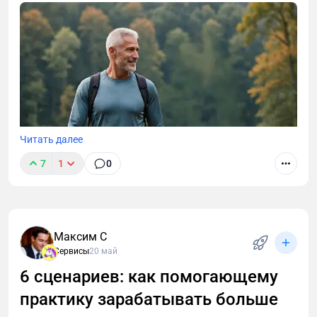
Читать далее
7
1
0
Максим С
Сервисы
20 май
6 сценариев: как помогающему
практику зарабатывать больше
Не получается набрать массу после 35? Узнайте 5
научно обоснованных слагаемых успеха. Почему не