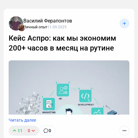
Василий Ферапонтов
Личный опыт
11.09.2025
Кейс Аспро: как мы экономим
200+ часов в месяц на рутине
После 40 лет привычные методы тренировок для
роста мышц перестают работать. В статье -
пошаговая стратегия для мужчин: как преодолеть
возрастные ограничения, правильно выстроить
тренировки и питание, чтобы набрать мышечную
массу.
Читать далее
11
0
0