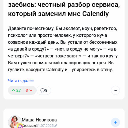
заебись: честный разбор сервиса,
звонки мне.
который заменил мне Calendly
Давайте по-честному. Вы эксперт, коуч, репетитор,
психолог или просто человек, у которого куча
созвонов каждый день. Вы устали от бесконечных
«а давай в среду?» — «нет, в среду не могу» — «а в
четверг?» — «четверг тоже занят» — и так по кругу.
Вам нужен нормальный планировщик встреч. Вы
гуглите, находите Calendly и… упираетесь в стену.
Читать далее
27
3
8
Маша Новикова
Сервисы
31.07.2025