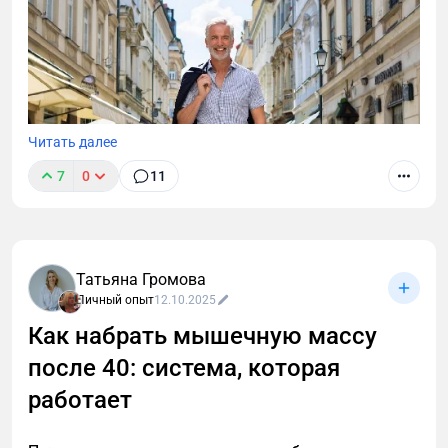
Читать далее
7
0
11
Татьяна Громова
Личный опыт
12.10.2025
Как набрать мышечную массу
после 40: система, которая
После 40 лет мужскому организму нужен особый
подход к похудению. Узнайте, как преодолеть
работает
возрастные изменения, сохранить мышечную
массу и эффективно сжигать жир с помощью