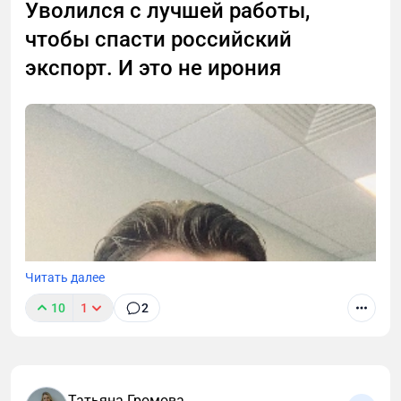
проект отличается от «классического» ремонта,
Уволился с лучшей работы,
как собственнику избежать типичных ошибок и
чтобы спасти российский
максимально окупить вложения.
экспорт. И это не ирония
Читать далее
10
1
2
Татьяна Громова