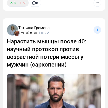
8
1
6
Татьяна Громова
Личный опыт
16 янв
Нарастить мышцы после 40:
научный протокол против
После 40 вес не уходит, а диеты не работают?
Узнайте, как разогнать метаболизм заставить тело
возрастной потери массы у
сжигать жир. Научный протокол от фитнес-
мужчин (саркопении)
эксперта: питание без голода, тренировки для
разгона обмена веществ и правила
восстановления. Стратегия, которая сохранит
мышцы и даст энергию.