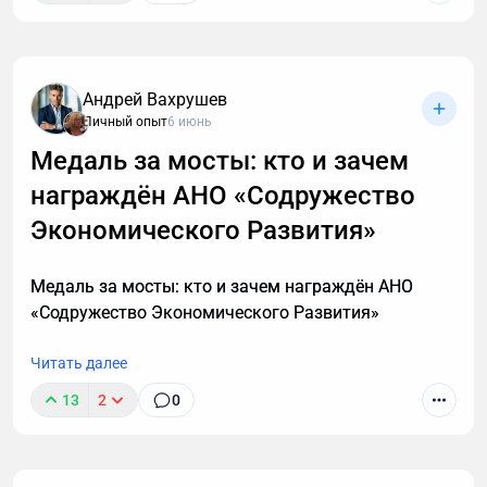
Андрей Вахрушев
Личный опыт
6 июнь
Медаль за мосты: кто и зачем
награждён АНО «Содружество
В этой статье описаны 3 фундаментальных
принципа построения мышц после 40, которые
Экономического Развития»
работают с учетом возрастной физиологии и
наконец-то дадут результат. А также объясню, в
Медаль за мосты: кто и зачем награждён АНО
каких случаях этой системы недостаточно и нужен
«Содружество Экономического Развития»
индивидуальный анализ для выявления причин
отсутствия роста мышечной массы.
Читать далее
13
2
0