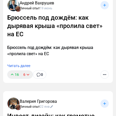
Андрей Вахрушев
Личный опыт
19 июнь
Брюссель под дождём: как
дырявая крыша «пролила свет»
на ЕС
Брюссель под дождём: как дырявая крыша
«пролила свет» на ЕС
Читать далее
16
6
0
Валерия Григорова
Личный опыт
22 янв
Инвест‑дизайн: как грамотно