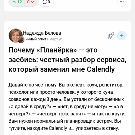
12
0
0
К сожалению, звонок с незнакомого номера — это
обычно спам. И вы не обязаны тратить время,
объясняя в десятый раз за день, что вам не
интересны кредиты, консультации и прочие услуги.
Надежда Белова
Если вы тревожитесь упустить действительно
Личный опыт
1 март
важный разговор, например, ждете курьера, то я
Почему «Планёрка» — это
расскажу, почему стоит делегировать телефонные
заебись: честный разбор сервиса,
звонки мне.
который заменил мне Calendly
Давайте по-честному. Вы эксперт, коуч, репетитор,
психолог или просто человек, у которого куча
созвонов каждый день. Вы устали от бесконечных
«а давай в среду?» — «нет, в среду не могу» — «а в
четверг?» — «четверг тоже занят» — и так по кругу.
Вам нужен нормальный планировщик встреч. Вы
гуглите, находите Calendly и… упираетесь в стену.