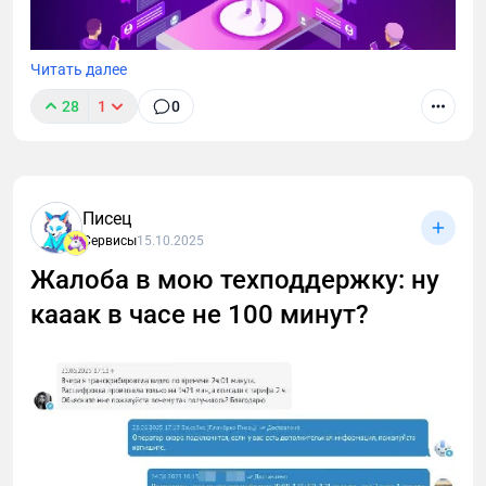
Читать далее
28
1
0
Писец
Сервисы
15.10.2025
Жалоба в мою техподдержку: ну
кааак в часе не 100 минут?