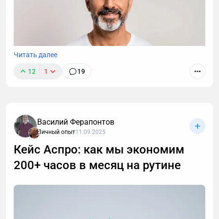
Читать далее
12
1
19
Василий Ферапонтов
Личный опыт
11.09.2025
Кейс Аспро: как мы экономим
200+ часов в месяц на рутине
После 40 лет привычные методы тренировок для
роста мышц перестают работать. В статье -
пошаговая стратегия для мужчин: как преодолеть
возрастные ограничения, правильно выстроить
тренировки и питание, чтобы набрать мышечную