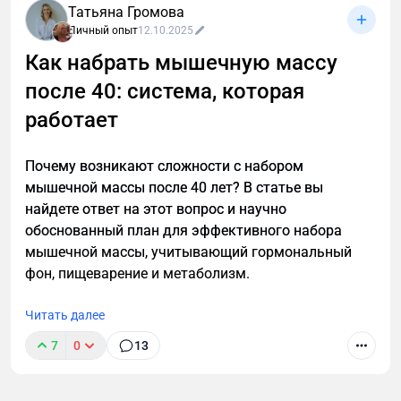
Татьяна Громова
Личный опыт
12.10.2025
Как набрать мышечную массу
после 40: система, которая
После 40 лет мужскому организму нужен особый
подход к похудению. Узнайте, как преодолеть
работает
возрастные изменения, сохранить мышечную
массу и эффективно сжигать жир с помощью
Почему возникают сложности с набором
научно обоснованной стратегии тренировок и
мышечной массы после 40 лет? В статье вы
питания для мужчин.
найдете ответ на этот вопрос и научно
обоснованный план для эффективного набора
мышечной массы, учитывающий гормональный
фон, пищеварение и метаболизм.
Читать далее
7
0
13