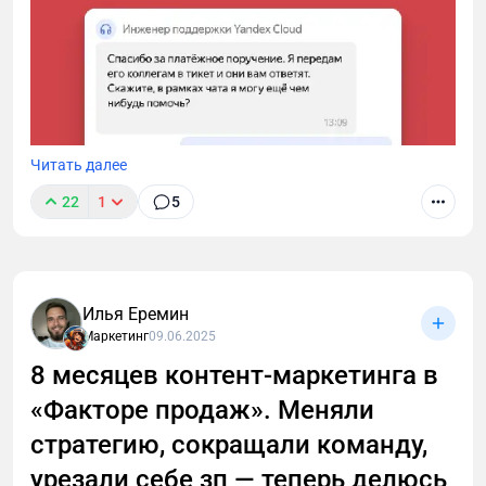
Читать далее
22
1
5
Илья Еремин
Маркетинг
09.06.2025
Мы платим Yandex Cloud около 100 000 рублей
8 месяцев контент-маркетинга в
ежемесячно. Из-за болезни бухгалтера счет не был
«Факторе продаж». Меняли
оплачен вовремя — сервера заблокировали
мгновенно, без звонков и предупреждений. Когда
стратегию, сокращали команду,
обратились в поддержку с платежным поручением,
урезали себе зп — теперь делюсь
выяснилось: на бесплатном тарифе поддержки