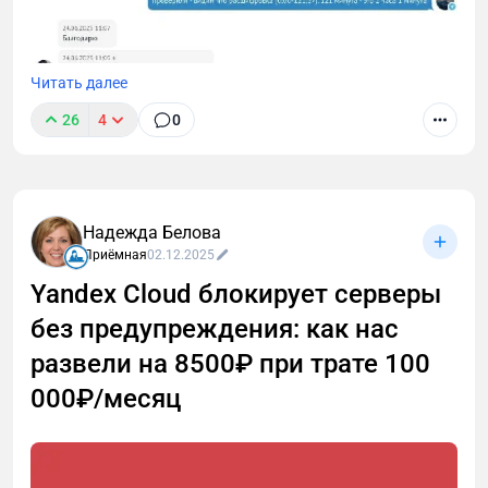
Читать далее
26
4
0
Надежда Белова
Мне в поддержку недавно написали, что я
Приёмная
02.12.2025
обсчитался и вместо 2 часов расшифровал только
Yandex Cloud блокирует серверы
120 минут. Причем уже не первая такая претензия.
без предупреждения: как нас
Я решил разобраться, откуда ноги растут 🦶
развели на 8500₽ при трате 100
000₽/месяц