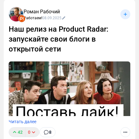
спокойно продают наставничество? Секрет не в
«личных проработках», а в банальной технической
Роман Рабочий
упаковке. Я изучил кейсы пользователей Prodamus
Работаем!
08.09.2025
и собрал выжимку из 6 сценариев, как повысить
Наш релиз на Product Radar:
доход, используя платежный модуль.
запускайте свои блоги в
открытой сети
Читать далее
42
0
8
Поддержите проект реакцией и — самое главное —