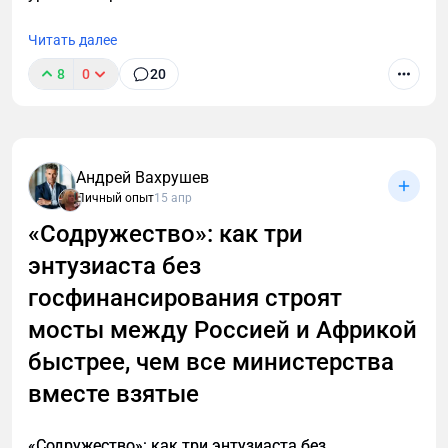
Читать далее
8
0
20
Уволился с лучшей работы, чтобы спасти
российский экспорт. И это не ирония
Андрей Вахрушев
Личный опыт
15 апр
«Содружество»: как три
энтузиаста без
госфинансирования строят
мосты между Россией и Африкой
быстрее, чем все министерства
вместе взятые
«Содружество»: как три энтузиаста без