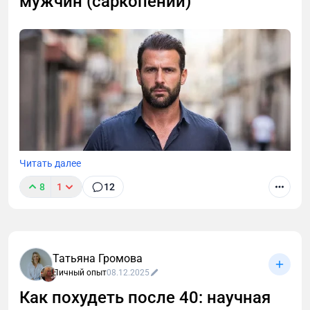
мужчин (саркопении)
эксперта: питание без голода, тренировки для
разгона обмена веществ и правила
восстановления. Стратегия, которая сохранит
мышцы и даст энергию.
Читать далее
8
1
12
Татьяна Громова
Личный опыт
08.12.2025
Как похудеть после 40: научная