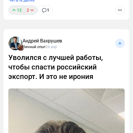
Читать далее
12
2
1
Андрей Вахрушев
Личный опыт
26 апр
В этой статье разберём, чем инвестиционный
проект отличается от «классического» ремонта,
Уволился с лучшей работы,
как собственнику избежать типичных ошибок и
чтобы спасти российский
максимально окупить вложения.
экспорт. И это не ирония