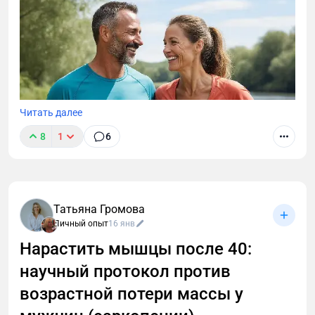
Читать далее
8
1
6
Татьяна Громова
Личный опыт
16 янв
Нарастить мышцы после 40:
научный протокол против
После 40 вес не уходит, а диеты не работают?
Узнайте, как разогнать метаболизм заставить тело
возрастной потери массы у
сжигать жир. Научный протокол от фитнес-