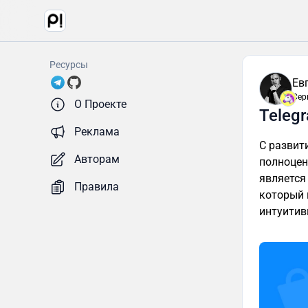
Ресурсы
Ев
Сер
О Проекте
Teleg
Реклама
С развит
Авторам
полноцен
являетс
Правила
который 
интуитив