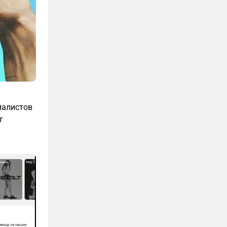
иалистов
г