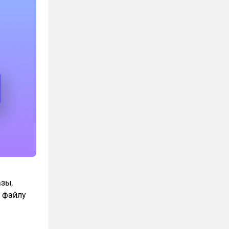
зы,
к файлу