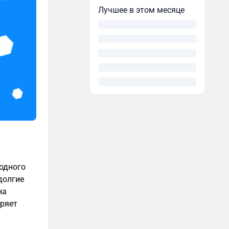
Лучшее в этом месяце
 одного
долгие
на
оряет