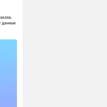
аказа,
т данные