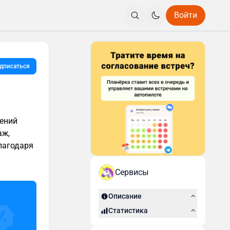
Войти
дписаться
ений
аж,
лагодаря
Сервисы
Описание
Статистика