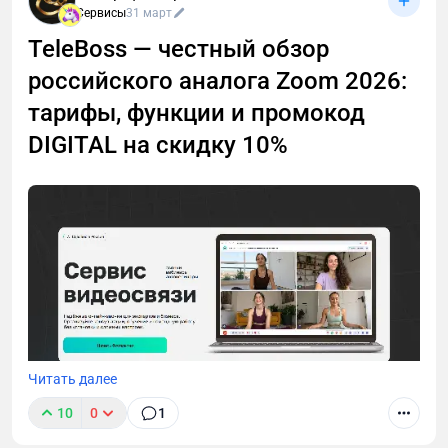
чеки на каждый платёж — и штрафует, если их нет:
Сервисы
31 март
20% от суммы за первое нарушение, 100% за
TeleBoss — честный обзор
повторное. GetPlatinum закрывает оба сценария
автоматически.
российского аналога Zoom 2026:
тарифы, функции и промокод
DIGITAL на скидку 10%
Читать далее
10
0
1
Zoom недоступен, а искать замену некогда?