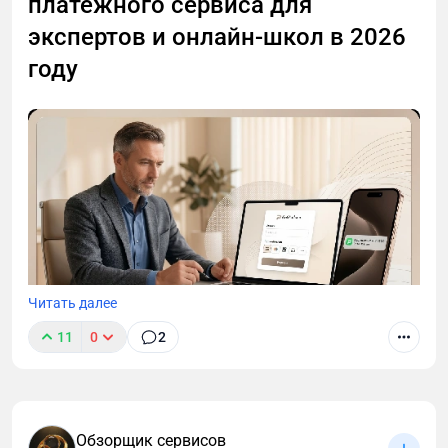
платёжного сервиса для
экспертов и онлайн-школ в 2026
году
Читать далее
11
0
2
Банки обязаны отслеживать подозрительную
активность. Регулярные переводы на карту от
разных людей — именно она. Счёт замораживают
без предупреждения. Параллельно налоговая ждёт
Обзорщик сервисов