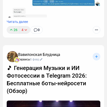
Читать далее
26
4
0
Вавилонская Блудница
Мне в поддержку недавно написали, что я
Сервисы
5 февр
обсчитался и вместо 2 часов расшифровал только
🎵 Генерация Музыки и ИИ
120 минут. Причем уже не первая такая претензия.
Фотосессии в Telegram 2026:
Я решил разобраться, откуда ноги растут 🦶
Бесплатные боты-нейросети
(Обзор)