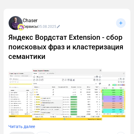
Разобрала TeleBoss — российский сервис для
вебинаров и созвонов. Внутри: честный обзор,
тарифы, сравнение с конкурентами и промокод
Chaser
DIGITAL на скидку 10%.
Сервисы
05.08.2025
Яндекс Вордстат Extension - сбор
поисковых фраз и кластеризация
семантики
Читать далее
Всем привет! Меня зовут Симагин Андрей, и я рад