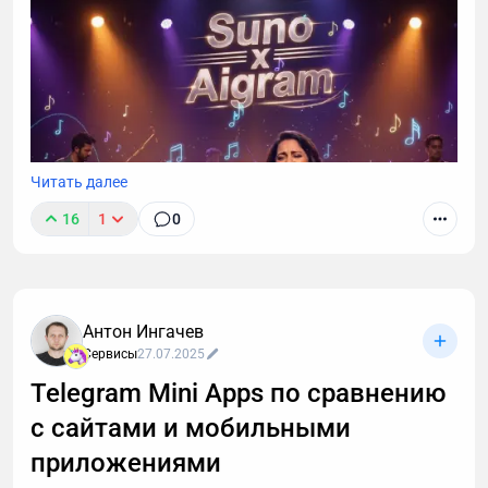
Читать далее
16
1
0
Антон Ингачев
Сервисы
27.07.2025
Telegram Mini Apps по сравнению
с сайтами и мобильными
🎵🖼️ ИИ для Творчества в Telegram 2026: Генерация
Фото и Музыки Бесплатно | ТОП-3 Бота Всё о
приложениями
лучших нейросетях (Nana Banana, Suno, GPT-5) в