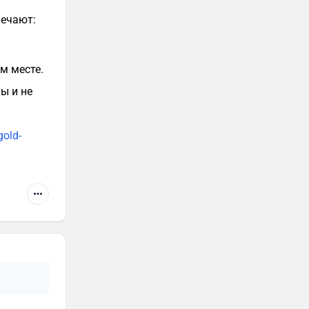
тмечают:
м месте.
ы и не
gold-