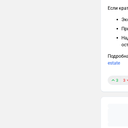
Эк
Пр
На
ос
Подробна
estate
3
3