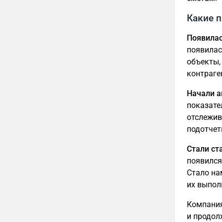
Какие 
Появилас
появилас
объекты,
контраге
Начали а
показате
отслежив
подотчет
Стали ст
появился
Стало на
их выполн
Компания и ее сотрудники по достоинству оценили возможности "С
и продо