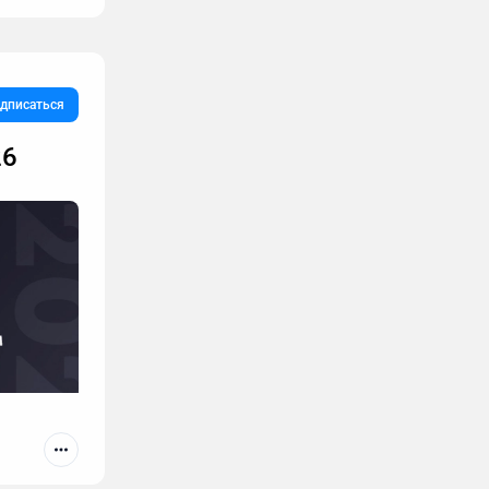
дписаться
ы не
26
тесь
 то я