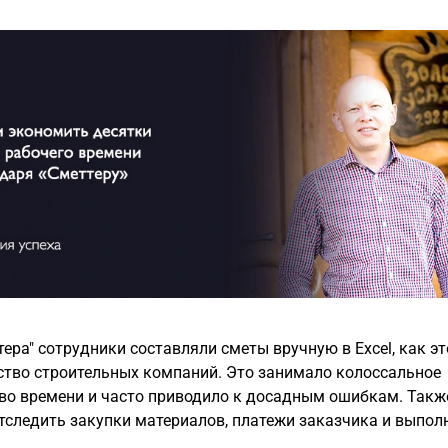
тво строительных компаний. Это занимало колоссальное
кам. Также было