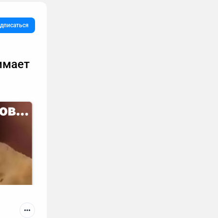
дписаться
имает