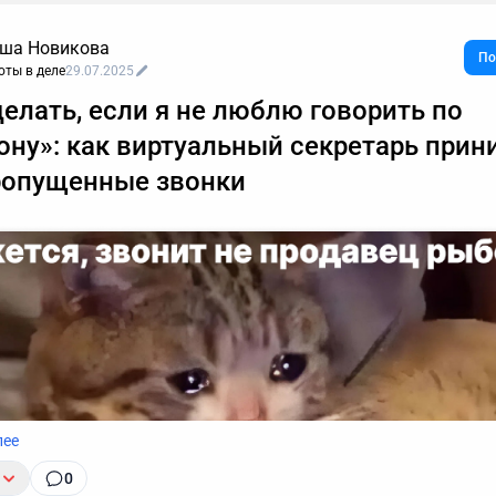
ша Новикова
По
оты в деле
29.07.2025
делать, если я не люблю говорить по
ону»: как виртуальный секретарь прин
ропущенные звонки
лее
0