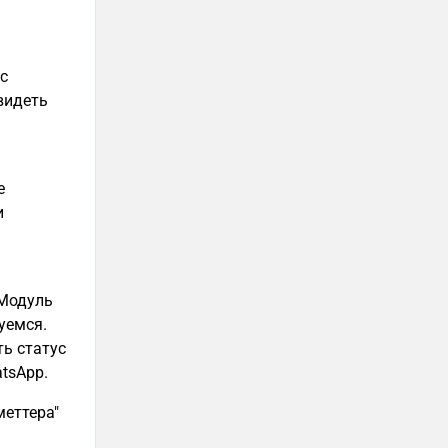
с
видеть
е
и
 Модуль
уемся.
ь статус
atsApp.