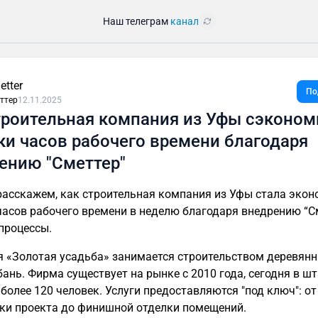
Наш телеграм
канал
etter
По
ттер
12.11.2025
троительная компания из Уфы сэконом
ки часов рабочего времени благодаря
ению "Сметтер"
с-процессы.
ревянных
010 года, сегодня в штате
доставляются "под ключ": от
разработки проекта до финишной отделки помещений.