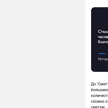
До "Сметтера" сотрудники составляли сметы вручную в Excel, как это делают
большинс
количество времени и часто приводило к досадным ошиб
сложно отследить закупки материалов, платежи заказчика и выполнение по
сметам.