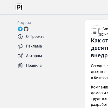
Ресурсы
Sm
Сме
О Проекте
Как с
Реклама
десят
внедр
Авторам
Правила
Сегодня расскажем, как строительная компания из Уфы стала экономить
десятки часов рабочего времени в неделю благодаря внедрению “Сметтера”
в бизне
Компания «Золотая усадьба» занимается строительством де
домов и бань. Фирма существует на рынке с 2
трудятся более 120 человек. Услуги пре