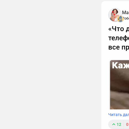
Ма
Роб
«Что 
телеф
все п
Читать да
12
0