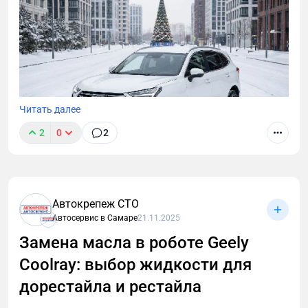
Читать далее
2
0
2
Выбор трансмиссионной жидкости, межсервисного
интервала и масляного фильтра для правильной
Автокрепеж СТО
замены масла в «роботе» кроссовера Haval Joion.
Автосервис в Самаре
21.11.2025
Замена масла в роботе Geely
Coolray: выбор жидкости для
дорестайла и рестайла