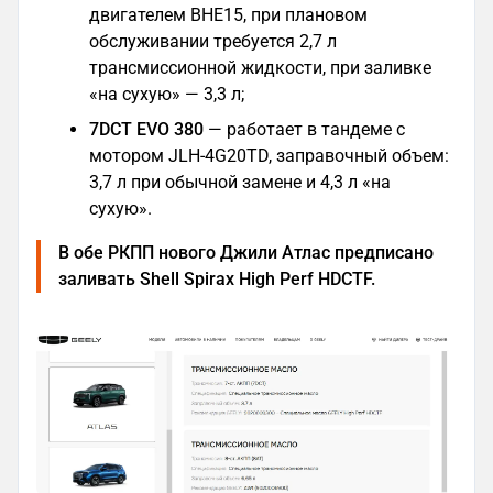
двигателем BHE15, при плановом
обслуживании требуется 2,7 л
трансмиссионной жидкости, при заливке
«на сухую» — 3,3 л;
7DCT EVO 380
— работает в тандеме с
мотором JLH-4G20TD, заправочный объем:
3,7 л при обычной замене и 4,3 л «на
сухую».
В обе РКПП нового Джили Атлас предписано
заливать Shell Spirax High Perf HDCTF.