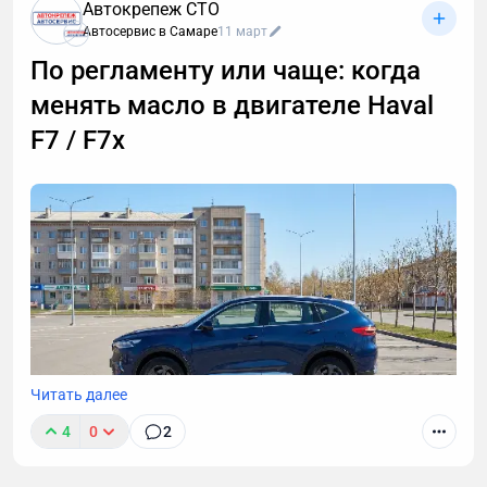
интересны кредиты, консультации и прочие услуги.
Автокрепеж СТО
Если вы тревожитесь упустить действительно
Автосервис в Самаре
11 март
важный разговор, например, ждете курьера, то я
По регламенту или чаще: когда
расскажу, почему стоит делегировать телефонные
менять масло в двигателе Haval
звонки мне.
F7 / F7x
Читать далее
4
0
2