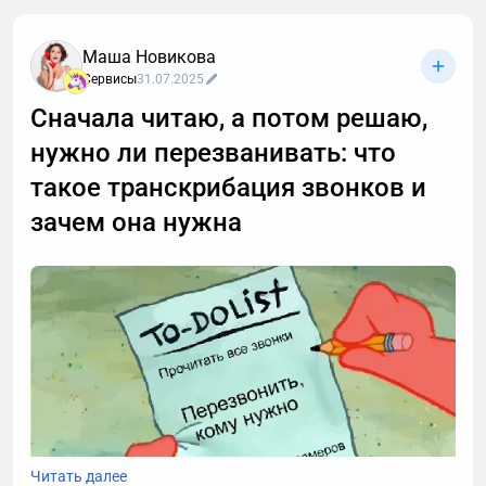
После того, как с выбором моторного масла для
кроссоверов «Хавейл» F7 и F7x разобрались,
Маша Новикова
рассмотрим, когда и как нужно обслуживать
Сервисы
31.07.2025
систему смазки этих кроссоверов, выпускавшихся
Сначала читаю, а потом решаю,
с 2018 по 2024 год.
нужно ли перезванивать: что
такое транскрибация звонков и
зачем она нужна
Читать далее