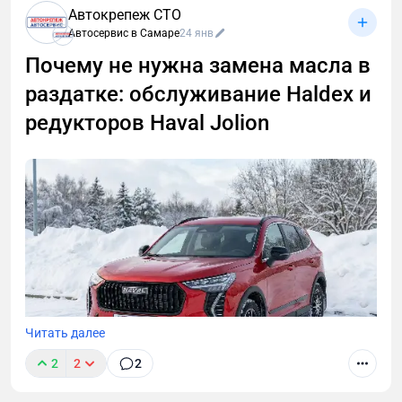
Автокрепеж СТО
у кроссоверов с передним и полным приводом
Автосервис в Самаре
24 янв
разные двигатели. Которым нужно разное
Почему не нужна замена масла в
моторное масло, масляный фильтр и даже шайба
сливного болта.
раздатке: обслуживание Haldex и
редукторов Haval Jolion
Читать далее
2
2
2