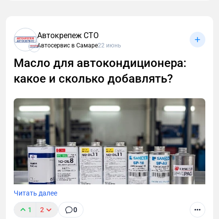
Разбираемся, как правильно обслуживать
роботизированную 7-ступенчатую трансмиссию
Автокрепеж СТО
Changan Uni-V с 1,5-литровым турбомотором.
Автосервис в Самаре
22 июнь
Масло для автокондиционера:
какое и сколько добавлять?
Читать далее
1
2
0