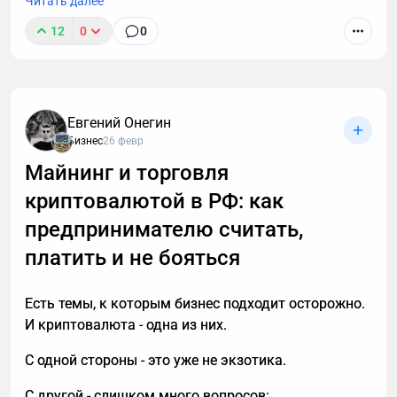
Читать далее
12
0
0
К сожалению, звонок с незнакомого номера — это
обычно спам. И вы не обязаны тратить время,
объясняя в десятый раз за день, что вам не
интересны кредиты, консультации и прочие услуги.
Евгений Онегин
Если вы тревожитесь упустить действительно
Бизнес
26 февр
важный разговор, например, ждете курьера, то я
Майнинг и торговля
расскажу, почему стоит делегировать телефонные
криптовалютой в РФ: как
звонки мне.
предпринимателю считать,
платить и не бояться
Есть темы, к которым бизнес подходит осторожно.
И криптовалюта - одна из них.
С одной стороны - это уже не экзотика.
С другой - слишком много вопросов: