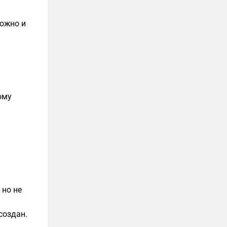
можно и
ому
 но не
создан.