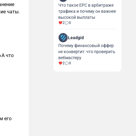
анение
Что такое EPC в арбитраже
трафика и почему он важнее
чие чаты.
высокой выплаты
2
0
Leadgid
Почему финансовый оффер
не конвертит: что проверить
«А что
вебмастеру
2
0
м его