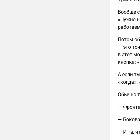
Вообще с
«Нужно н
работаем,
Потом об
— это точ
в этот м
кнопка: 
А если т
«когда»,
Обычно т
— Фронта
— Бокова
— И та, 