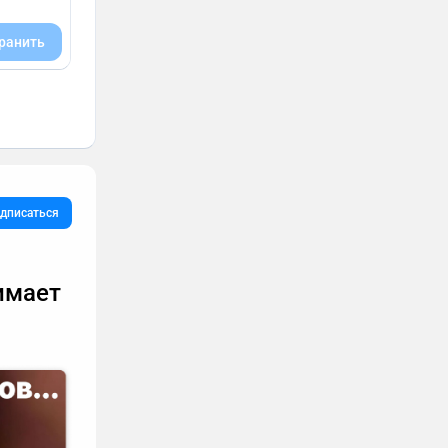
ранить
дписаться
имает