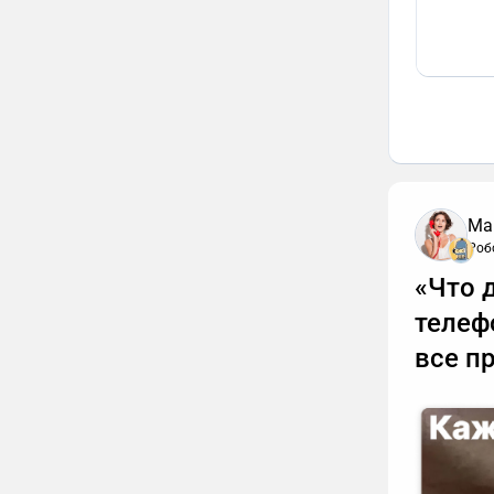
Ма
Роб
«Что 
телеф
все п