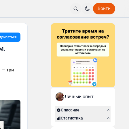
Войти
дписаться
м.
 — три
Личный опыт
Описание
Статистика