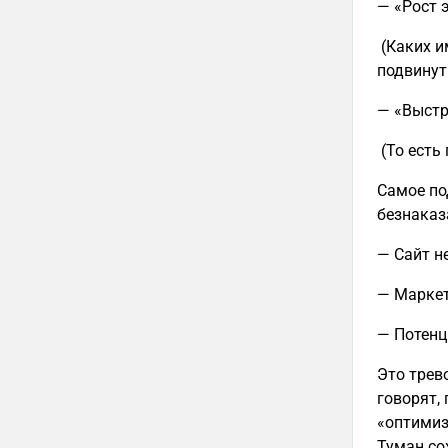
— «Рост 
(Каких и
подвинут
— «Выстр
(То есть
Самое по
безнаказ
— Сайт н
— Маркет
— Потенц
Это трев
говорят,
«оптимиз
Туман со