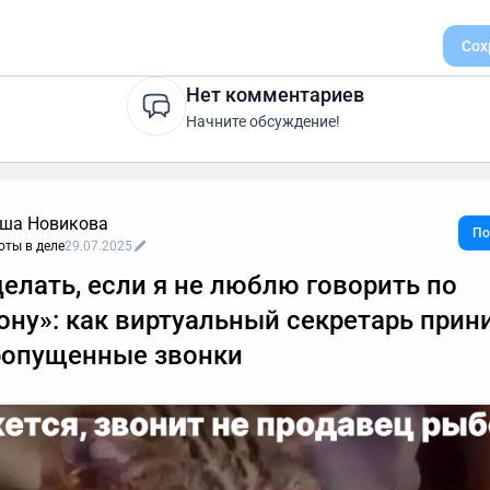
Сох
Нет комментариев
Начните обсуждение!
ша Новикова
По
оты в деле
29.07.2025
делать, если я не люблю говорить по
ону»: как виртуальный секретарь прин
ропущенные звонки