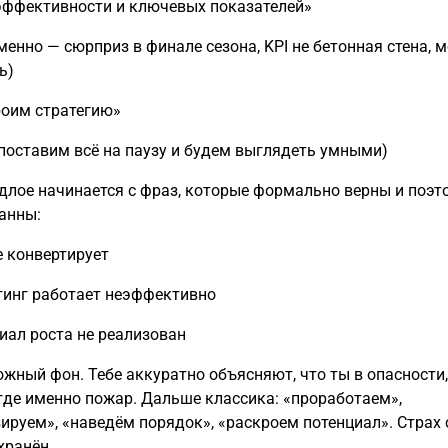
эффективности и ключевых показателей»
менно — сюрприз в финале сезона, KPI не бетонная стена, 
ь)
оим стратегию»
 поставим всё на паузу и будем выглядеть умными)
длое начинается с фраз, которые формально верны и поэт
анны:
е конвертирует
инг работает неэффективно
иал роста не реализован
ожный фон. Тебе аккуратно объясняют, что ты в опасности,
 где именно пожар. Дальше классика: «проработаем»,
ируем», «наведём порядок», «раскроем потенциал». Страх 
хранён.