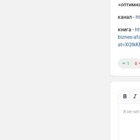
«оптимиз
канал -
h
книга -
ht
biznes-af
at=XQtkK
1
0