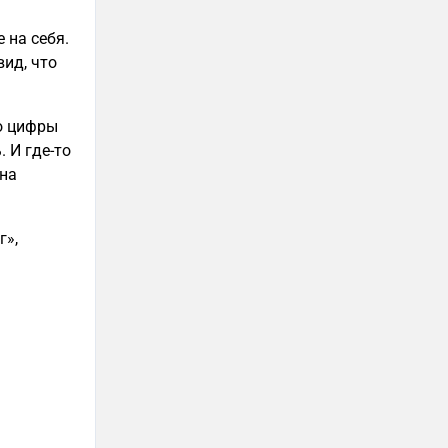
 на себя.
вид, что
то цифры
. И где-то
дна
г»,
.