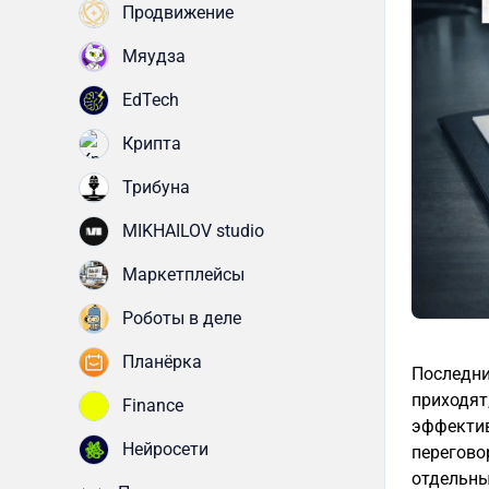
Продвижение
Мяудза
EdTech
Крипта
Трибуна
MIKHAILOV studio
Маркетплейсы
Роботы в деле
Планёрка
Последни
приходят
Finance
эффектив
Нейросети
перегово
отдельны