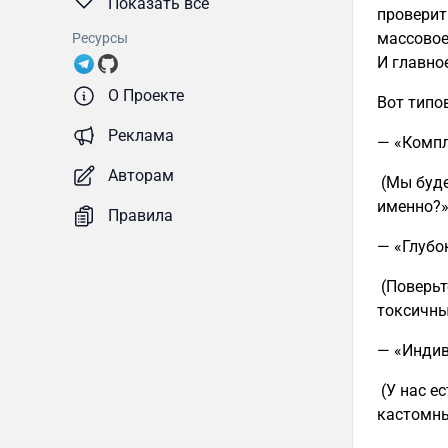
Показать все
проверит
массовое
Ресурсы
И главно
О Проекте
Вот типо
Реклама
— «Компл
Авторам
(Мы буде
именно?»
Правила
— «Глубо
(Поверьт
токсичны
— «Индив
(У нас е
кастомн