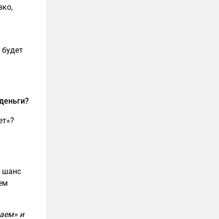
зко,
 будет
 деньги?
ет»?
и шанс
ем
таем» и