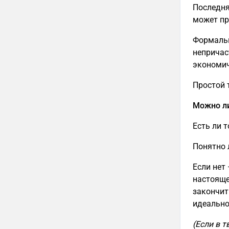
Последня
может пр
Формальн
непричас
экономич
Простой 
Можно ли
Есть ли т
Понятно л
Если нет
настояще
закончит
идеально
(Если в 