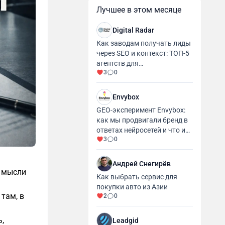
Лучшее в этом месяце
Digital Radar
Как заводам получать лиды
через SEO и контекст: ТОП-5
агентств для
3
0
промышленности и
производства
Envybox
GEO-эксперимент Envybox:
как мы продвигали бренд в
ответах нейросетей и что из
3
0
этого вышло
Андрей Снегирёв
о мысли
Как выбрать сервис для
покупки авто из Азии
там, в
2
0
ь,
Leadgid