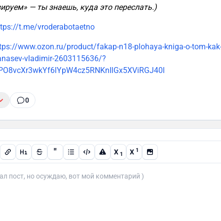
ируем» — ты знаешь, куда это переслать.)
ttps://t.me/vroderabotaetno
tps://www.ozon.ru/product/fakap-n18-plohaya-kniga-o-tom-kak-
anasev-vladimir-2603115636/?
PO8vcXr3wkYf6lYpW4cz5RNKnIlGx5XViRGJ40l
0
"
1
X
X
1