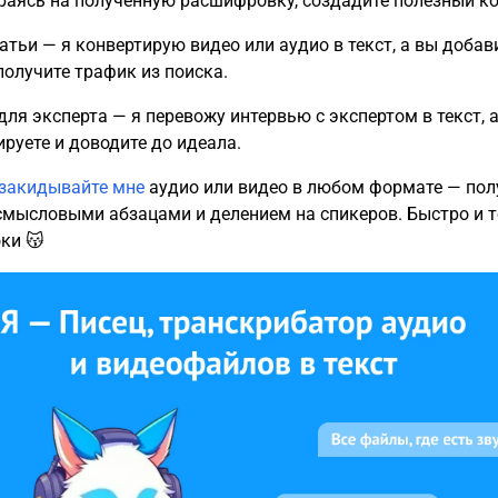
ираясь на полученную расшифровку, создадите полезный ко
татьи — я конвертирую видео или аудио в текст, а вы добав
получите трафик из поиска.
 для эксперта — я перевожу интервью с экспертом в текст, 
ируете и доводите до идеала.
закидывайте мне
аудио или видео в любом формате — пол
 смысловыми абзацами и делением на спикеров. Быстро и т
ки 😽