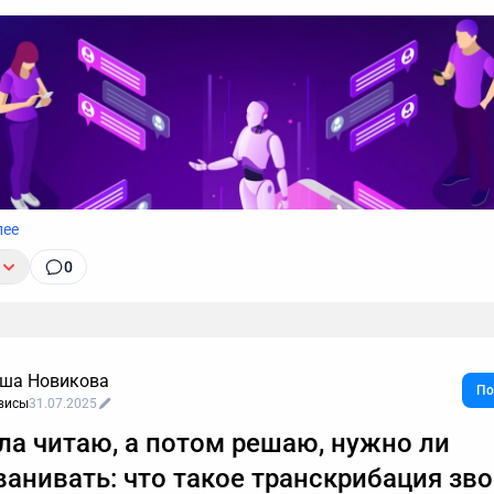
, почему стоит делегировать телефонные звонки мне.
лее
0
ша Новикова
По
висы
31.07.2025
ла читаю, а потом решаю, нужно ли
ванивать: что такое транскрибация зв