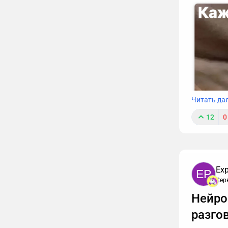
Читать да
12
0
Exp
EP
Сер
К сожале
Нейро
обязаны т
интересн
разго
упустить