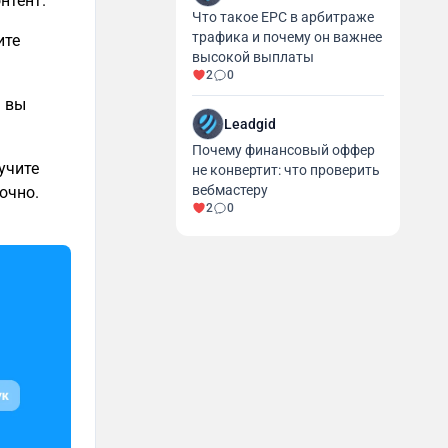
нтент.
Что такое EPC в арбитраже
трафика и почему он важнее
ите
высокой выплаты
2
0
а вы
Leadgid
Почему финансовый оффер
учите
не конвертит: что проверить
вебмастеру
очно.
2
0