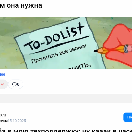
ем она нужна
лее
0
сец
По
висы
15.10.2025
а в мою техподдержку: ну кааак в час