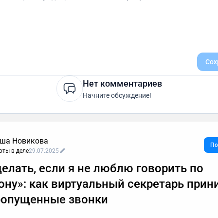
Сох
Нет комментариев
Начните обсуждение!
ша Новикова
По
оты в деле
29.07.2025
делать, если я не люблю говорить по
ону»: как виртуальный секретарь прин
ропущенные звонки