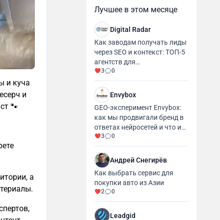
Лучшее в этом месяце
Digital Radar
Как заводам получать лиды
через SEO и контекст: ТОП-5
агентств для
3
0
промышленности и
производства
ы и куча
есерч и
Envybox
ст 🐾
GEO-эксперимент Envybox:
как мы продвигали бренд в
ответах нейросетей и что из
3
0
этого вышло
рете
Андрей Снегирёв
Как выбрать сервис для
итории, а
покупки авто из Азии
атериалы.
2
0
спертов,
Leadgid