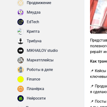
Продвижение
Мяудза
EdTech
Крипта
Представ
Трибуна
полезног
MIKHAILOV studio
рерайт и
Маркетплейсы
Как тран
Роботы в деле
📌 Кейсы
ключевые
Finance
📌 Прода
Планёрка
я сделаю
Нейросети
📌 Посты