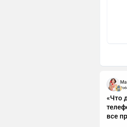
Ма
Роб
«Что 
телеф
все п