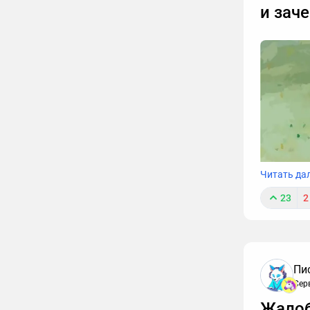
и зач
Читать да
23
2
Пи
Сер
Жалоб