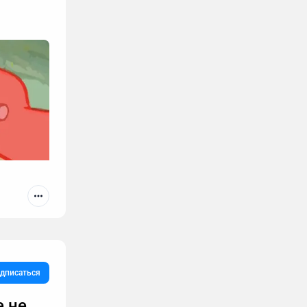
дписаться
е не