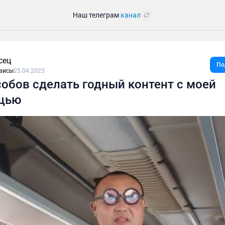
Наш телеграм
канал
сец
По
висы
25.04.2025
собов сделать годный контент с моей
щью