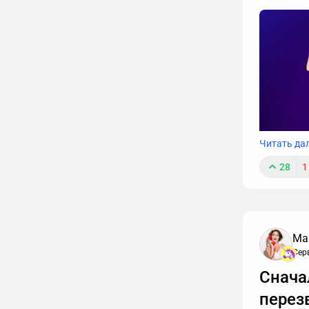
расскажу
Читать да
28
1
Ма
Сер
Снача
перез