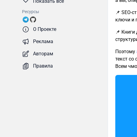
а вы, оп
Показать все
Ресурсы
📌 SEO-с
ключи и 
О Проекте
📌 Книги
структур
Реклама
Поэтому
Авторам
текст со
Правила
Всем чмо