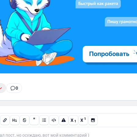
0
"
1
X
X
1