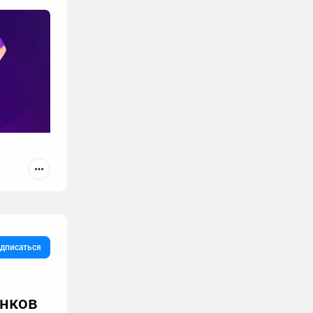
дписаться
онков