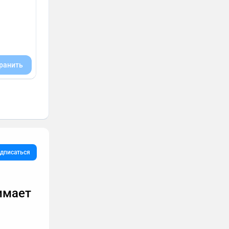
ранить
дписаться
имает