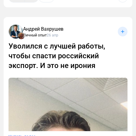
Андрей Вахрушев
Личный опыт
26 апр
В этой статье разберём, чем инвестиционный
проект отличается от «классического» ремонта,
Уволился с лучшей работы,
как собственнику избежать типичных ошибок и
чтобы спасти российский
максимально окупить вложения.
экспорт. И это не ирония