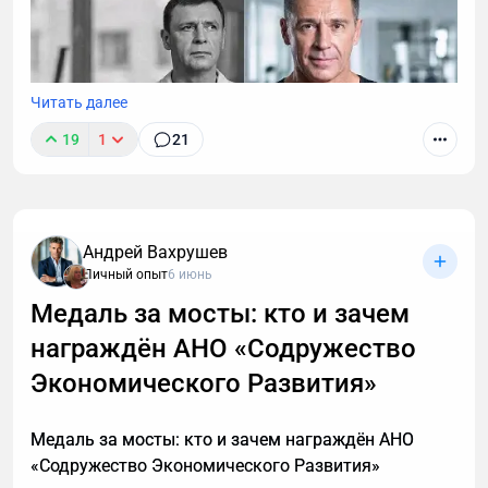
Читать далее
19
1
21
Андрей Вахрушев
Личный опыт
6 июнь
Медаль за мосты: кто и зачем
награждён АНО «Содружество
В этой статье описаны 3 фундаментальных
принципа построения мышц после 40, которые
Экономического Развития»
работают с учетом возрастной физиологии и
наконец-то дадут результат. А также объясню, в
Медаль за мосты: кто и зачем награждён АНО
каких случаях этой системы недостаточно и нужен
«Содружество Экономического Развития»
индивидуальный анализ для выявления причин