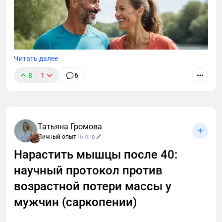
Читать далее
8
1
6
Татьяна Громова
Личный опыт
16 янв
Нарастить мышцы после 40:
научный протокол против
После 40 вес не уходит, а диеты не работают?
Узнайте, как разогнать метаболизм заставить тело
возрастной потери массы у
сжигать жир. Научный протокол от фитнес-
мужчин (саркопении)
эксперта: питание без голода, тренировки для
разгона обмена веществ и правила