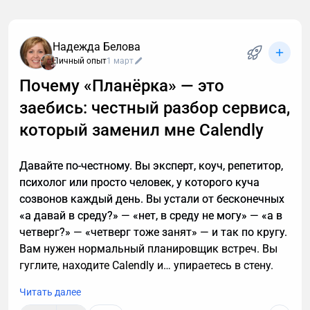
обычно спам. И вы не обязаны тратить время,
объясняя в десятый раз за день, что вам не
интересны кредиты, консультации и прочие услуги.
Надежда Белова
Если вы тревожитесь упустить действительно
Личный опыт
1 март
важный разговор, например, ждете курьера, то я
Почему «Планёрка» — это
расскажу, почему стоит делегировать телефонные
заебись: честный разбор сервиса,
звонки мне.
который заменил мне Calendly
Давайте по-честному. Вы эксперт, коуч, репетитор,
психолог или просто человек, у которого куча
созвонов каждый день. Вы устали от бесконечных
«а давай в среду?» — «нет, в среду не могу» — «а в
четверг?» — «четверг тоже занят» — и так по кругу.
Вам нужен нормальный планировщик встреч. Вы
гуглите, находите Calendly и… упираетесь в стену.
Читать далее