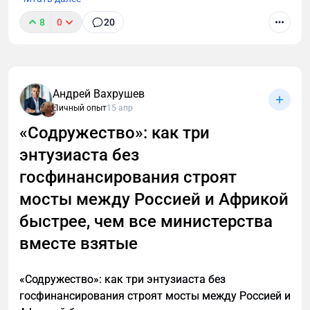
8
0
20
Уволился с лучшей работы, чтобы спасти
российский экспорт. И это не ирония
Андрей Вахрушев
Личный опыт
15 апр
«Содружество»: как три
энтузиаста без
госфинансирования строят
мосты между Россией и Африкой
быстрее, чем все министерства
вместе взятые
«Содружество»: как три энтузиаста без
госфинансирования строят мосты между Россией и