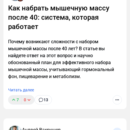
Как набрать мышечную массу
после 40: система, которая
После 40 лет мужскому организму нужен особый
подход к похудению. Узнайте, как преодолеть
работает
возрастные изменения, сохранить мышечную
массу и эффективно сжигать жир с помощью
Почему возникают сложности с набором
научно обоснованной стратегии тренировок и
мышечной массы после 40 лет? В статье вы
питания для мужчин.
найдете ответ на этот вопрос и научно
обоснованный план для эффективного набора
мышечной массы, учитывающий гормональный
фон, пищеварение и метаболизм.
Читать далее
7
0
13
Андрей Вахрушев