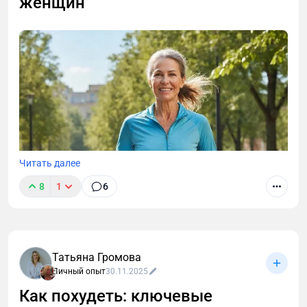
женщин
программу тренировок для мужчин 40+, питание
для роста мышц и стратегию восстановления с
учетом гормонов и метаболизма.
Читать далее
8
1
6
Татьяна Громова
Личный опыт
30.11.2025
Как похудеть: ключевые