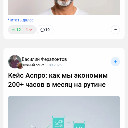
Читать далее
12
1
19
Василий Ферапонтов
Личный опыт
11.09.2025
Кейс Аспро: как мы экономим
200+ часов в месяц на рутине
После 40 лет привычные методы тренировок для
роста мышц перестают работать. В статье -
пошаговая стратегия для мужчин: как преодолеть
возрастные ограничения, правильно выстроить
тренировки и питание, чтобы набрать мышечную
массу.