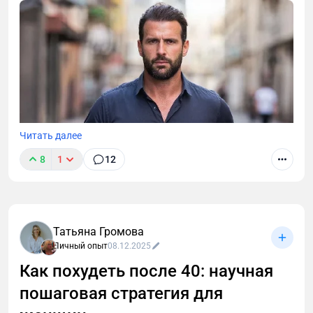
восстановления. Стратегия, которая сохранит
мышцы и даст энергию.
Читать далее
8
1
12
Татьяна Громова
Личный опыт
08.12.2025
Как похудеть после 40: научная
пошаговая стратегия для
Статья о том, как мужчинам нарастить мышцы
после 40 лет. Даю научно обоснованный протокол: