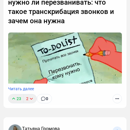
нужно ли перезванивать: что
такое транскрибация звонков и
зачем она нужна
Читать далее
23
2
0
Звонки могут длиться часами, но важные моменты
часто укладываются в пару абзацев.
Транскрибация преобразует разговоры в текст,
Татьяна Громова