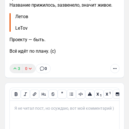
Название прижилось, зазвенело, значит живое.
Летов
LeTov
Проекту — быть.
Всё идёт по плану. (с)
3
0
0
"
1
X
X
1