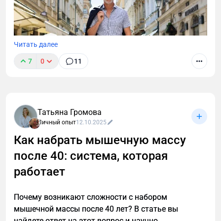
Читать далее
7
0
11
Татьяна Громова
Личный опыт
12.10.2025
Как набрать мышечную массу
после 40: система, которая
После 40 лет мужскому организму нужен особый
подход к похудению. Узнайте, как преодолеть
работает
возрастные изменения, сохранить мышечную
массу и эффективно сжигать жир с помощью
Почему возникают сложности с набором
научно обоснованной стратегии тренировок и
мышечной массы после 40 лет? В статье вы
питания для мужчин.
найдете ответ на этот вопрос и научно