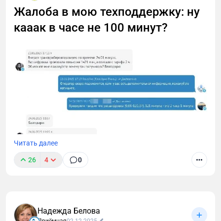
Жалоба в мою техподдержку: ну
кааак в часе не 100 минут?
Читать далее
26
4
0
Надежда Белова
Мне в поддержку недавно написали, что я