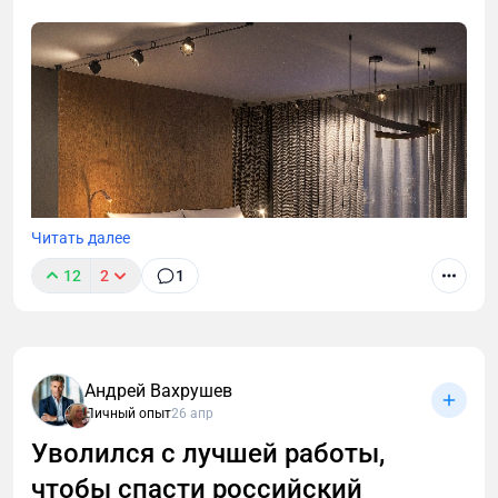
Читать далее
12
2
1
Андрей Вахрушев
Личный опыт
26 апр
В этой статье разберём, чем инвестиционный
проект отличается от «классического» ремонта,
Уволился с лучшей работы,
как собственнику избежать типичных ошибок и
чтобы спасти российский