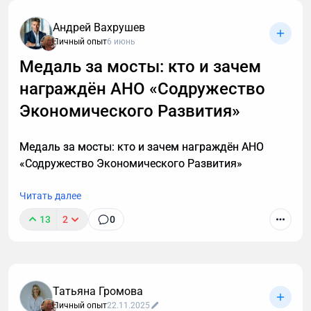
Андрей Вахрушев
Личный опыт
6 июнь
Медаль за мосты: кто и зачем
награждён АНО «Содружество
В этой статье описаны 3 фундаментальных
принципа построения мышц после 40, которые
Экономического Развития»
работают с учетом возрастной физиологии и
наконец-то дадут результат. А также объясню, в
Медаль за мосты: кто и зачем награждён АНО
каких случаях этой системы недостаточно и нужен
«Содружество Экономического Развития»
индивидуальный анализ для выявления причин
отсутствия роста мышечной массы.
Читать далее
13
2
0
Татьяна Громова
Личный опыт
22.11.2025