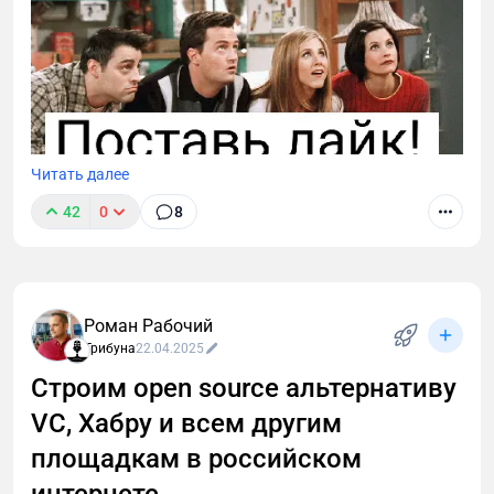
Читать далее
42
0
8
Поддержите проект реакцией и — самое главное —
оставьте отзыв. Ваше мнение бесценно для
развития проекта.
Роман Рабочий
Трибуна
22.04.2025
Строим open source альтернативу
VC, Хабру и всем другим
площадкам в российском