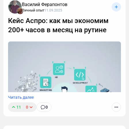
Василий Ферапонтов
Личный опыт
11.09.2025
Кейс Аспро: как мы экономим
200+ часов в месяц на рутине
После 40 лет привычные методы тренировок для
роста мышц перестают работать. В статье -
пошаговая стратегия для мужчин: как преодолеть
возрастные ограничения, правильно выстроить
тренировки и питание, чтобы набрать мышечную
массу.
Читать далее
11
0
0