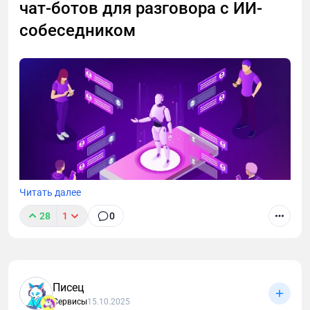
чат-ботов для разговора с ИИ-
собеседником
Читать далее
28
1
0
Писец
Сервисы
15.10.2025