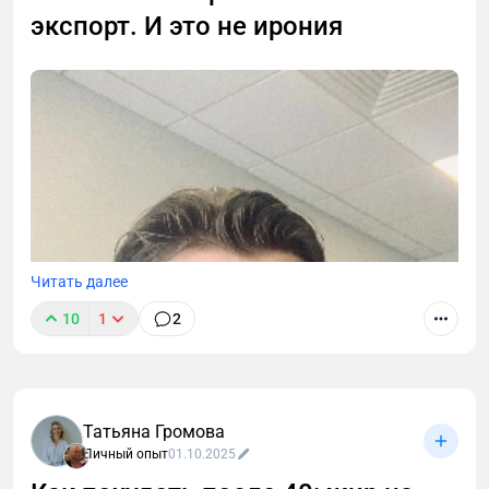
максимально окупить вложения.
экспорт. И это не ирония
Читать далее
10
1
2
Татьяна Громова
Личный опыт
01.10.2025