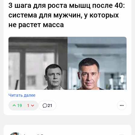
3 шага для роста мышц после 40:
работы этой технологии, способы ее применения. А
система для мужчин, у которых
также — как настроить автоматическую
расшифровку, даже если вы не разбираетесь в
не растет масса
технике.
Читать далее
19
1
21