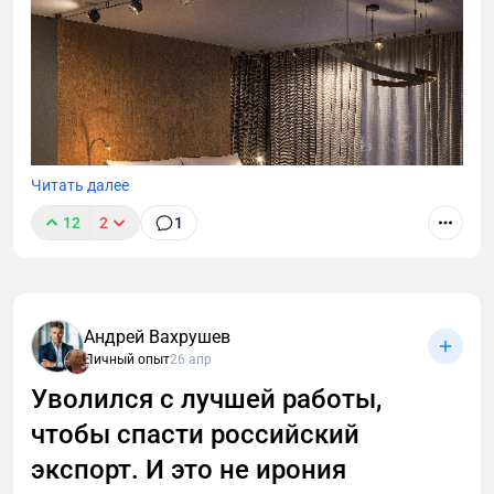
Читать далее
12
2
1
Андрей Вахрушев
Личный опыт
26 апр
В этой статье разберём, чем инвестиционный
проект отличается от «классического» ремонта,
Уволился с лучшей работы,
как собственнику избежать типичных ошибок и
чтобы спасти российский
максимально окупить вложения.
экспорт. И это не ирония