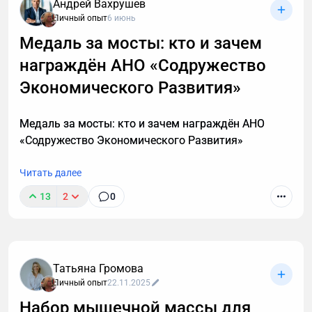
Андрей Вахрушев
Личный опыт
6 июнь
Медаль за мосты: кто и зачем
награждён АНО «Содружество
В этой статье описаны 3 фундаментальных
принципа построения мышц после 40, которые
Экономического Развития»
работают с учетом возрастной физиологии и
наконец-то дадут результат. А также объясню, в
Медаль за мосты: кто и зачем награждён АНО
каких случаях этой системы недостаточно и нужен
«Содружество Экономического Развития»
индивидуальный анализ для выявления причин
отсутствия роста мышечной массы.
Читать далее
13
2
0
Татьяна Громова
Личный опыт
22.11.2025
Набор мышечной массы для