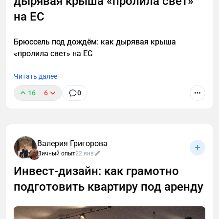
дырявая крыша «пролила свет»
на ЕС
Брюссель под дождём: как дырявая крыша
«пролила свет» на ЕС
Читать далее
16
6
0
Валерия Григорова
Личный опыт
22 янв
Инвест‑дизайн: как грамотно
подготовить квартиру под аренду