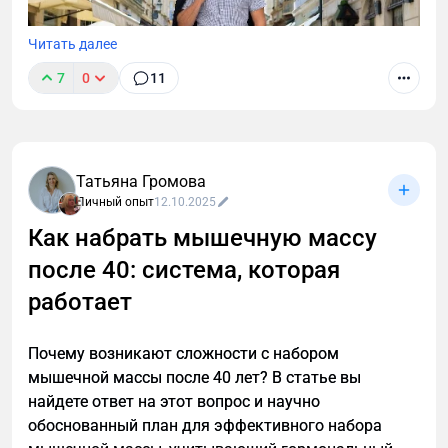
Читать далее
7
0
11
Татьяна Громова
Личный опыт
12.10.2025
Как набрать мышечную массу
после 40: система, которая
После 40 лет мужскому организму нужен особый
подход к похудению. Узнайте, как преодолеть
работает
возрастные изменения, сохранить мышечную
массу и эффективно сжигать жир с помощью
Почему возникают сложности с набором
научно обоснованной стратегии тренировок и
мышечной массы после 40 лет? В статье вы
питания для мужчин.
найдете ответ на этот вопрос и научно
обоснованный план для эффективного набора