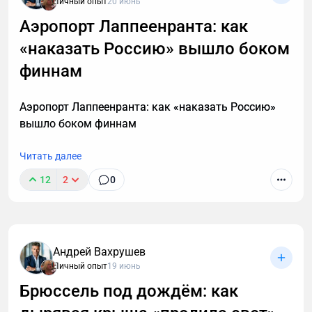
Личный опыт
20 июнь
Аэропорт Лаппеенранта: как
«наказать Россию» вышло боком
После 40 лет привычные методы тренировок для
роста мышц перестают работать. В статье -
финнам
пошаговая стратегия для мужчин: как преодолеть
возрастные ограничения, правильно выстроить
Аэропорт Лаппеенранта: как «наказать Россию»
тренировки и питание, чтобы набрать мышечную
вышло боком финнам
массу.
Читать далее
12
2
0
Андрей Вахрушев
Личный опыт
19 июнь
Брюссель под дождём: как